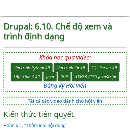
Drupal: 6.10. Chế độ xem và
trình định dạng
Khóa học qua video:
Lập trình Python All
Lập trình C# All
SQL Server All
Lập trình C All
Java
PHP
HTML5-CSS3-JavaScript
Đăng ký Hội viên
Tất cả các video dành cho hội viên
Kiến thức tiên quyết
Phần 6.1, “Thêm loại nội dung”