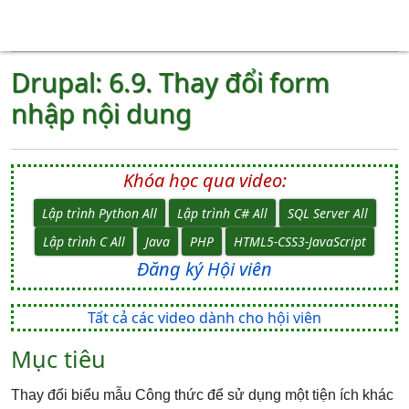
Drupal: 6.9. Thay đổi form
nhập nội dung
Khóa học qua video:
Lập trình Python All
Lập trình C# All
SQL Server All
Lập trình C All
Java
PHP
HTML5-CSS3-JavaScript
Đăng ký Hội viên
Tất cả các video dành cho hội viên
Mục tiêu
Thay đổi biểu mẫu Công thức để sử dụng một tiện ích khác