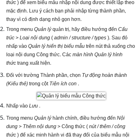
thức
) để xem biểu mẫu nhập nội dung được thiết lập theo
mặc định. Lưu ý cách bạn phải nhập từng thành phần,
thay vì có định dạng nhỏ gọn hơn.
Trong menu
Quản lý
quản trị, hãy điều hướng đến
Cấu
trúc
>
Loại nội dung
(
admin / structure / types
). Sau đó
nhấp vào
Quản lý hiển thị biểu mẫu
trên nút thả xuống cho
loại nội dung Công thức. Các
màn hình Quản lý hình
thức
trang xuất hiện.
Đối với trường Thành phần, chọn
Tự động hoàn thành
(Kiểu thẻ)
trong cột
Tiện ích con
.
Nhấp vào
Lưu
.
Trong menu
Quản lý
hành chính, điều hướng đến
Nội
dung
>
Thêm nội dung
> Công thức (
nút / thêm / công
thức
) để xác minh hành vi đã thay đổi của biểu mẫu nội