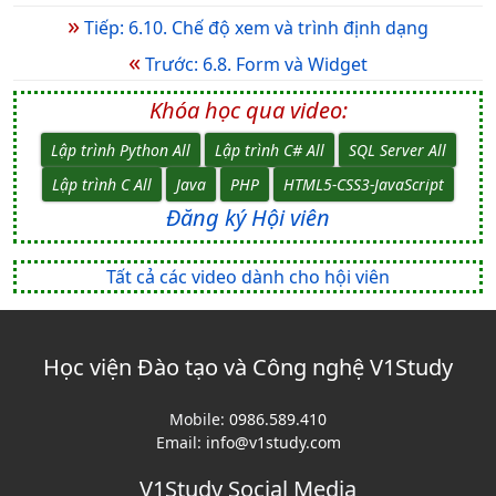
»
Tiếp: 6.10. Chế độ xem và trình định dạng
«
Trước: 6.8. Form và Widget
Khóa học qua video:
Lập trình Python All
Lập trình C# All
SQL Server All
Lập trình C All
Java
PHP
HTML5-CSS3-JavaScript
Đăng ký Hội viên
Tất cả các video dành cho hội viên
Học viện Đào tạo và Công nghệ V1Study
Mobile:
0986.589.410
Email:
info@v1study.com
V1Study Social Media