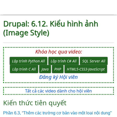
Drupal: 6.12. Kiểu hình ảnh
(Image Style)
Khóa học qua video:
Lập trình Python All
Lập trình C# All
SQL Server All
Lập trình C All
Java
PHP
HTML5-CSS3-JavaScript
Đăng ký Hội viên
Tất cả các video dành cho hội viên
Kiến thức tiên quyết
Phần 6.3, “Thêm các trường cơ bản vào một loại nội dung”