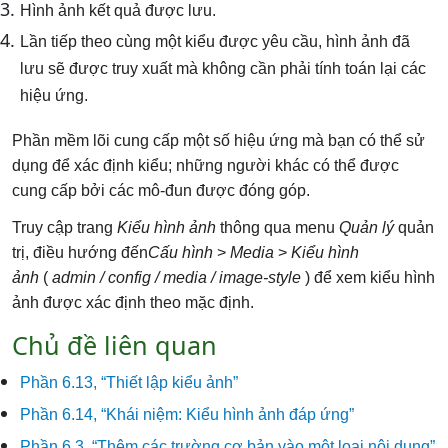
Hình ảnh kết quả được lưu.
Lần tiếp theo cùng một kiểu được yêu cầu, hình ảnh đã
lưu sẽ được truy xuất mà không cần phải tính toán lại các
hiệu ứng.
Phần mềm lõi cung cấp một số hiệu ứng mà bạn có thể sử
dụng để xác định kiểu; những người khác có thể được
cung cấp bởi các mô-đun được đóng góp.
Truy cập trang
Kiểu hình ảnh
thông qua menu
Quản lý
quản
trị, điều hướng đến
Cấu hình
>
Media
>
Kiểu hình
ảnh
(
admin / config / media / image-style
) để xem kiểu hình
ảnh được xác định theo mặc định.
Chủ đề liên quan
Phần 6.13, “Thiết lập kiểu ảnh”
Phần 6.14, “Khái niệm: Kiểu hình ảnh đáp ứng”
Phần 6.3, “Thêm các trường cơ bản vào một loại nội dung”