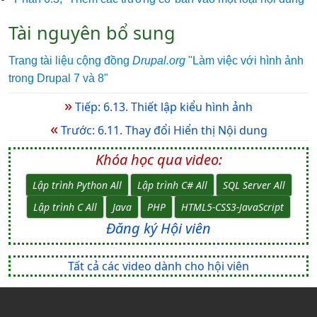
Tài nguyên bổ sung
Trang tài liệu cộng đồng
Drupal.org
"Làm việc với hình ảnh
trong Drupal 7 và 8"
»
Tiếp: 6.13. Thiết lập kiểu hình ảnh
«
Trước: 6.11. Thay đổi Hiển thị Nội dung
Khóa học qua video:
Lập trình Python All
Lập trình C# All
SQL Server All
Lập trình C All
Java
PHP
HTML5-CSS3-JavaScript
Đăng ký Hội viên
Tất cả các video dành cho hội viên