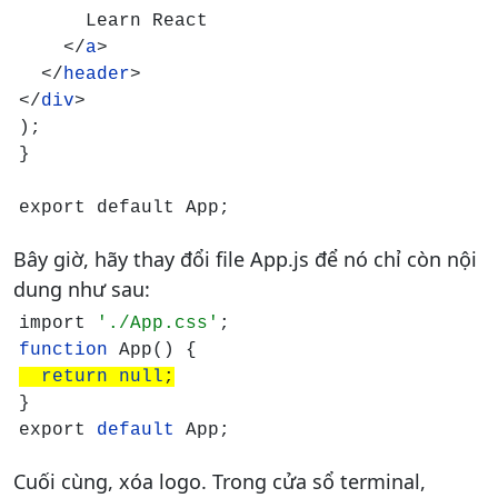
      Learn React

    </
a
>

  </
header
>

</
div
>

);

}

Bây giờ, hãy thay đổi file App.js để nó chỉ còn nội
dung như sau:
import 
'./App.css'
function 
  return null
;
}

export 
default 
App;
Cuối cùng, xóa logo. Trong cửa sổ terminal,