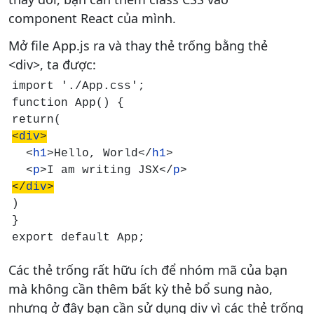
component React của mình.
Mở file App.js ra và thay thẻ trống bằng thẻ
<div>, ta được:
import './App.css';

function App() {

<
div
>
  <
h1
>Hello, World</
h1
>

  <
p
>I am writing JSX</
p
</
div
>
)

}

export default App;
Các thẻ trống rất hữu ích để nhóm mã của bạn
mà không cần thêm bất kỳ thẻ bổ sung nào,
nhưng ở đây bạn cần sử dụng div vì các thẻ trống