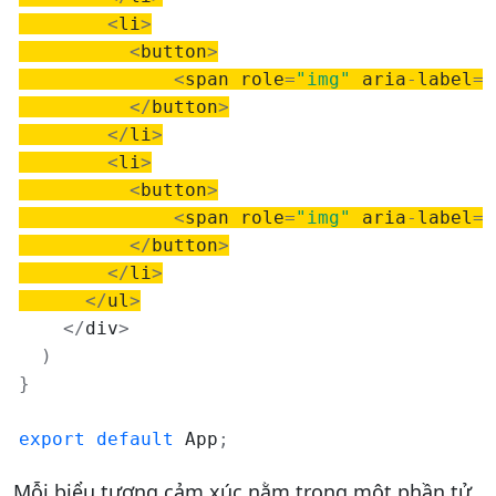
<
li
>
<
button
>
<
span role
=
"img"
 aria
-
label
=
"
<
/
button
>
<
/
li
>
<
li
>
<
button
>
<
span role
=
"img"
 aria
-
label
=
"
<
/
button
>
<
/
li
>
<
/
ul
>
<
/
div
>
)
}
export
default
 App
;
Mỗi biểu tượng cảm xúc nằm trong một phần tử