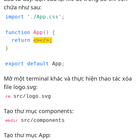
chứa như sau:
import
'./App.css'
;
function
App
(
)
{
return
<
>
<
/
>
;
}
export
default
 App
;
Mở một terminal khác và thực hiện thao tác xóa
file logo.svg:
 src/logo.svg
rm
Tạo thư mục components:
 src/components
mkdir
Tạo thư mục App: