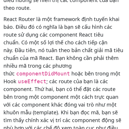
điều hướng sẽ hiển thị các component của bạn
theo route.
React Router là một framework định tuyến khai
báo. Điều đó có nghĩa là bạn sẽ cấu hình các
route sử dụng các component React tiêu
chuẩn. Có một số lợi thế cho cách tiếp cận
này. Đầu tiên, nó tuân theo bản chất giải mã tiêu
chuẩn của mã React. Bạn không cần phải thêm
nhiều mã trong các phương
thức
hoặc bên trong một
componentDidMount
Hook
; các route của bạn là các
useEffect
component. Thứ hai, bạn có thể đặt các route
bên trong một component một cách trực quan
với các component khác đóng vai trò như một
khuôn mẫu (template). Khi bạn đọc mã, bạn sẽ
tìm thấy chính xác vị trí các component động sẽ
phù hợp với các chế độ xem toàn cục như điều