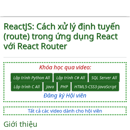
ReactJS: Cách xử lý định tuyến
(route) trong ứng dụng React
với React Router
Khóa học qua video:
Lập trình Python All
Lập trình C# All
SQL Server All
Lập trình C All
Java
PHP
HTML5-CSS3-JavaScript
Đăng ký Hội viên
Tất cả các video dành cho hội viên
Giới thiệu