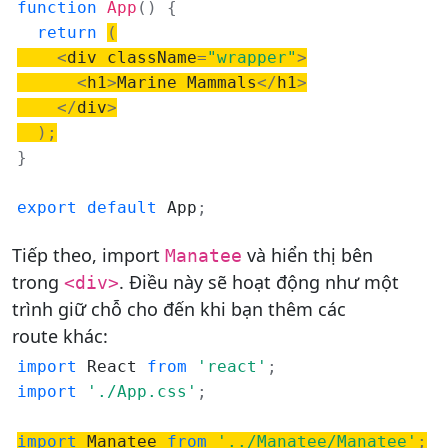
function
App
(
)
{
return
(
<
div className
=
"wrapper"
>
<
h1
>
Marine Mammals
<
/
h1
>
<
/
div
>
)
;
}
export
default
 App
;
Tiếp theo, import
và hiển thị bên
Manatee
trong
. Điều này sẽ hoạt động như một
<div>
trình giữ chỗ cho đến khi bạn thêm các
route khác:
import
 React 
from
'react'
;
import
'./App.css'
;
import
 Manatee 
from
'../Manatee/Manatee'
;