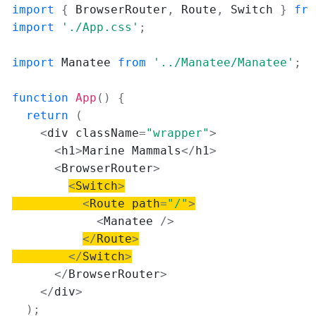
import
{
 BrowserRouter
,
 Route
,
 Switch 
}
fro
import
'./App.css'
;
import
 Manatee 
from
'../Manatee/Manatee'
;
function
App
(
)
{
return
(
<
div className
=
"wrapper"
>
<
h1
>
Marine Mammals
<
/
h1
>
<
BrowserRouter
>
<
Switch
>
<
Route path
=
"/"
>
<
Manatee 
/
>
<
/
Route
>
<
/
Switch
>
<
/
BrowserRouter
>
<
/
div
>
)
;