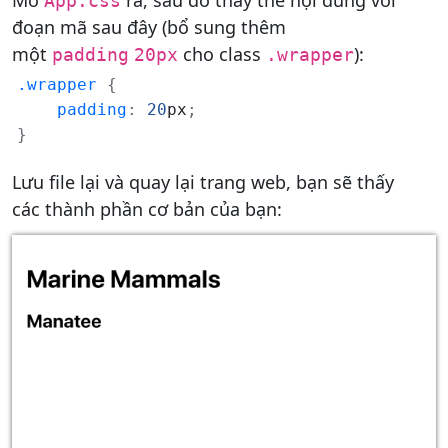
Mở
ra, sau đó thay thế nội dung với
App.css
đoạn mã sau đây (bổ sung thêm
một
cho class
):
padding
20px
.wrapper
.wrapper
{
padding
:
20
px
;
}
Lưu file lại và quay lại trang web, bạn sẽ thấy
các thành phần cơ bản của bạn: