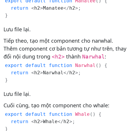
export
default
function
Manatee
(
)
{
return
<
h2
>
Manatee
<
/
h2
>
;
}
Lưu file lại.
Tiếp theo, tạo một component cho narwhal.
Thêm component cơ bản tương tự như trên, thay
đổi nội dung trong
thành
:
<h2>
Narwhal
export
default
function
Narwhal
(
)
{
return
<
h2
>
Narwhal
<
/
h2
>
;
}
Lưu file lại.
Cuối cùng, tạo một component cho whale:
export
default
function
Whale
(
)
{
return
<
h2
>
Whale
<
/
h2
>
;
}