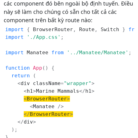
các component đó bên ngoài bộ định tuyến. Điều
này sẽ làm cho chúng có sẵn cho tất cả các
component trên bất kỳ route nào:
import
{
 BrowserRouter
,
 Route
,
 Switch 
}
fro
import
'./App.css'
;
import
 Manatee 
from
'../Manatee/Manatee'
;
function
App
(
)
{
return
(
<
div className
=
"wrapper"
>
<
h1
>
Marine Mammals
<
/
h1
>
<
BrowserRouter
>
<
Manatee 
/
>
<
/
BrowserRouter
>
<
/
div
>
)
;
}