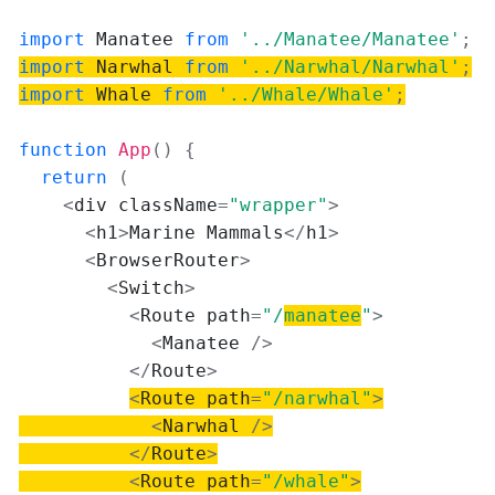
import
 Manatee 
from
'../Manatee/Manatee'
;
import
 Narwhal 
from
'../Narwhal/Narwhal'
;
import
 Whale 
from
'../Whale/Whale'
;
function
App
(
)
{
return
(
<
div className
=
"wrapper"
>
<
h1
>
Marine Mammals
<
/
h1
>
<
BrowserRouter
>
<
Switch
>
<
Route path
=
"/
manatee
"
>
<
Manatee 
/
>
<
/
Route
>
<
Route path
=
"/narwhal"
>
<
Narwhal 
/
>
<
/
Route
>
<
Route path
=
"/whale"
>