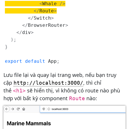
<
Whale 
/
>
<
/
Route
>
<
/
Switch
>
<
/
BrowserRouter
>
<
/
div
>
)
;
}
export
default
 App
;
Lưu file lại và quay lại trang web, nếu bạn truy
cập
, thì chỉ
http://localhost:3000/
thẻ
sẽ hiển thị, vì không có route nào phù
<h1>
hợp với bất kỳ component
nào:
Route