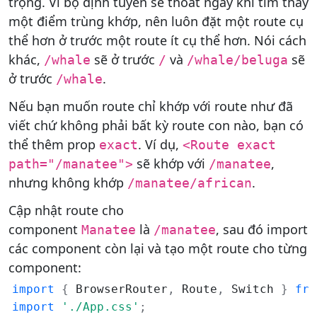
trọng. Vì bộ định tuyến sẽ thoát ngay khi tìm thấy
một điểm trùng khớp, nên luôn đặt một route cụ
thể hơn ở trước một route ít cụ thể hơn. Nói cách
khác,
sẽ ở trước
và
sẽ
/whale
/
/whale/beluga
ở trước
.
/whale
Nếu bạn muốn route chỉ khớp với route như đã
viết chứ không phải bất kỳ route con nào, bạn có
thể thêm prop
. Ví dụ,
exact
<Route exact
sẽ khớp với
,
path="/manatee">
/manatee
nhưng không khớp
.
/manatee/african
Cập nhật route cho
component
là
, sau đó import
Manatee
/manatee
các component còn lại và tạo một route cho từng
component:
import
{
 BrowserRouter
,
 Route
,
 Switch 
}
fro
import
'./App.css'
;