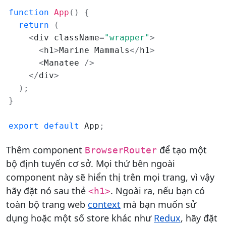
function
App
(
)
{
return
(
<
div className
=
"wrapper"
>
<
h1
>
Marine Mammals
<
/
h1
>
<
Manatee 
/
>
<
/
div
>
)
;
}
export
default
 App
;
Thêm component
để tạo một
BrowserRouter
bộ định tuyến cơ sở. Mọi thứ bên ngoài
component này sẽ hiển thị trên mọi trang, vì vậy
hãy đặt nó sau thẻ
. Ngoài ra, nếu bạn có
<h1>
toàn bộ trang web
context
mà bạn muốn sử
dụng hoặc một số store khác như
Redux
, hãy đặt