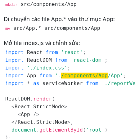
 src/components/App
mkdir
Di chuyển các file App.* vào thư mục App:
 src/App.* src/components/App
mv
Mở file index.js và chỉnh sửa:
import
 React 
from
'react'
;
import
 ReactDOM 
from
'react-dom'
;
import
'./index.css'
;
import
 App 
from
'.
/components/App
/App'
;
import
*
as
 serviceWorker 
from
'./reportWeb
ReactDOM
.
render
(
<
React
.
StrictMode
>
<
App 
/
>
<
/
React
.
StrictMode
>
,
document
.
getElementById
(
'root'
)
)
;