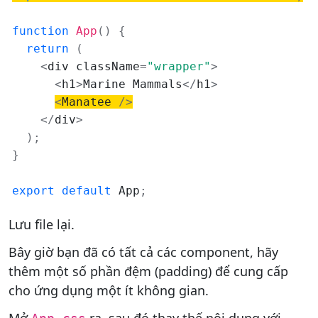
function
App
(
)
{
return
(
<
div className
=
"wrapper"
>
<
h1
>
Marine Mammals
<
/
h1
>
<
Manatee 
/
>
<
/
div
>
)
;
}
export
default
 App
;
Lưu file lại.
Bây giờ bạn đã có tất cả các component, hãy
thêm một số phần đệm (padding) để cung cấp
cho ứng dụng một ít không gian.