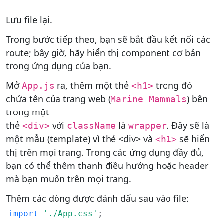
Lưu file lại.
Trong bước tiếp theo, bạn sẽ bắt đầu kết nối các
route; bây giờ, hãy hiển thị component cơ bản
trong ứng dụng của bạn.
Mở
ra, thêm một thẻ
trong đó
App.js
<h1>
chứa tên của trang web (
) bên
Marine Mammals
trong một
thẻ
với
là
. Đây sẽ là
<div>
className
wrapper
một mẫu (template) vì thẻ <div> và
sẽ hiển
<h1>
thị trên mọi trang. Trong các ứng dụng đầy đủ,
bạn có thể thêm thanh điều hướng hoặc header
mà bạn muốn trên mọi trang.
Thêm các dòng được đánh dấu sau vào file:
import
'./App.css'
;