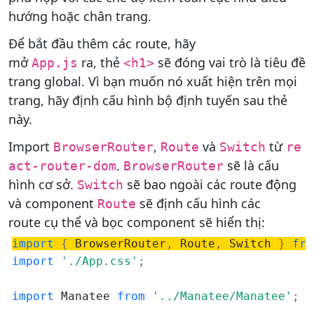
hướng hoặc chân trang.
Để bắt đầu thêm các route, hãy
mở
ra, thẻ
sẽ đóng vai trò là tiêu đề
App.js
<h1>
trang global. Vì bạn muốn nó xuất hiện trên mọi
trang, hãy định cấu hình bộ định tuyến sau thẻ
này.
Import
,
và
từ
BrowserRouter
Route
Switch
re
.
sẽ là cấu
act-router-dom
BrowserRouter
hình cơ sở.
sẽ bao ngoài các route động
Switch
và component
sẽ định cấu hình các
Route
route cụ thể và bọc component sẽ hiển thị:
import
{
 BrowserRouter
,
 Route
,
 Switch 
}
fro
import
'./App.css'
;
import
 Manatee 
from
'../Manatee/Manatee'
;