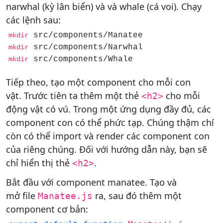
narwhal (kỳ lân biển) và và whale (cá voi). Chạy
các lệnh sau:
mkdir
mkdir
 src/components/Whale
mkdir
Tiếp theo, tạo một component cho mỗi con
vật. Trước tiên ta thêm một thẻ
cho mỗi
<h2>
động vật có vú. Trong một ứng dụng đầy đủ, các
component con có thể phức tạp. Chúng thậm chí
còn có thể import và render các component con
của riêng chúng. Đối với hướng dẫn này, bạn sẽ
chỉ hiển thị thẻ
.
<h2>
Bắt đầu với component manatee. Tạo và
mở file
ra, sau đó thêm một
Manatee.js
component cơ bản: