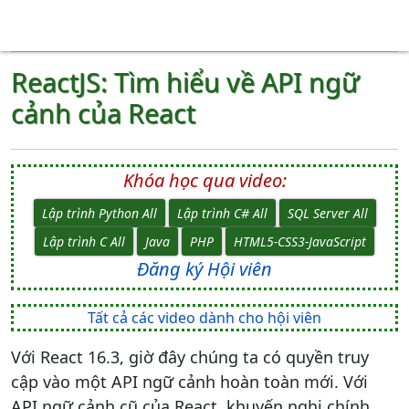
ReactJS: Tìm hiểu về API ngữ
cảnh của React
Khóa học qua video:
Lập trình Python All
Lập trình C# All
SQL Server All
Lập trình C All
Java
PHP
HTML5-CSS3-JavaScript
Đăng ký Hội viên
Tất cả các video dành cho hội viên
Với React 16.3, giờ đây chúng ta có quyền truy
cập vào một API ngữ cảnh hoàn toàn mới. Với
API ngữ cảnh cũ của React, khuyến nghị chính