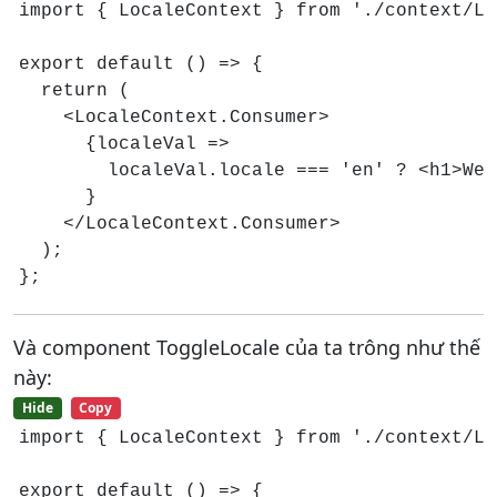
import { LocaleContext } from './context/Lo
export default () => {

  return (

    <LocaleContext.Consumer>

      {localeVal =>

        localeVal.locale === 'en' ? <h1>Wel
      }

    </LocaleContext.Consumer>

  );

};
Và component ToggleLocale của ta trông như thế
này:
Hide
Copy
import { LocaleContext } from './context/Lo
export default () => {
