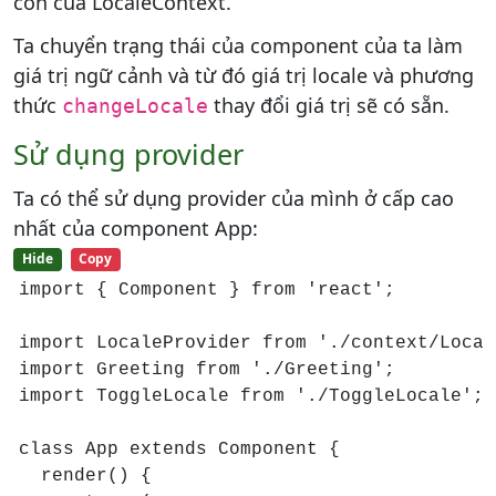
con của LocaleContext.
Ta chuyển trạng thái của component của ta làm
giá trị ngữ cảnh và từ đó giá trị locale và phương
thức
thay đổi giá trị sẽ có sẵn.
changeLocale
Sử dụng provider
Ta có thể sử dụng provider của mình ở cấp cao
nhất của component App:
Hide
Copy
import { Component } from 'react';

import LocaleProvider from './context/Local
import Greeting from './Greeting';

import ToggleLocale from './ToggleLocale';

class App extends Component {

  render() {
