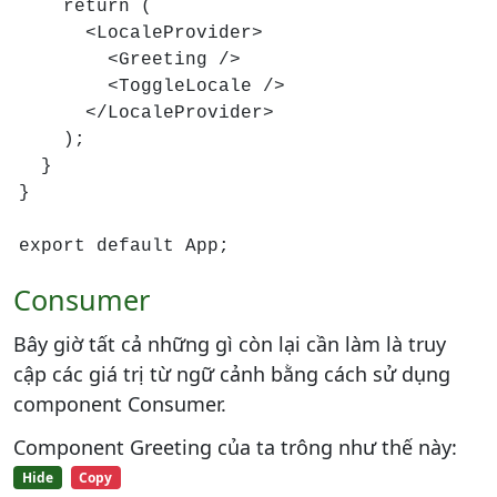
    return (

      <LocaleProvider>

        <Greeting />

        <ToggleLocale />

      </LocaleProvider>

    );

  }

}

export default App;
Consumer
Bây giờ tất cả những gì còn lại cần làm là truy
cập các giá trị từ ngữ cảnh bằng cách sử dụng
component Consumer.
Component Greeting của ta trông như thế này:
Hide
Copy