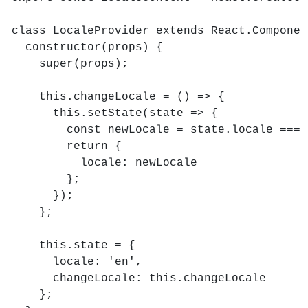
class LocaleProvider extends React.Component
  constructor(props) {

    super(props);

    this.changeLocale = () => {

      this.setState(state => {

        const newLocale = state.locale === 
        return {

          locale: newLocale

        };

      });

    };

    this.state = {

      locale: 'en',

      changeLocale: this.changeLocale

    };
