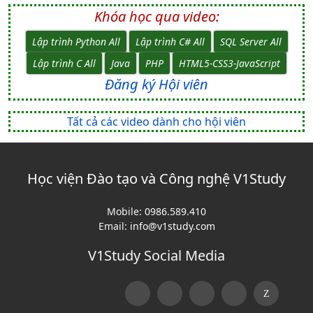
Khóa học qua video:
Lập trình Python All
Lập trình C# All
SQL Server All
Lập trình C All
Java
PHP
HTML5-CSS3-JavaScript
Đăng ký Hội viên
Tất cả các video dành cho hội viên
Học viện Đào tạo và Công nghệ V1Study
Mobile:
0986.589.410
Email:
info@v1study.com
V1Study Social Media