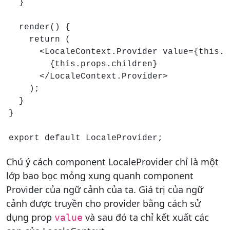
  }

  render() {

    return (

      <LocaleContext.Provider value={this.s
        {this.props.children}

      </LocaleContext.Provider>

    );

  }

}

export default LocaleProvider;
Chú ý cách component LocaleProvider chỉ là một
lớp bao bọc mỏng xung quanh component
Provider của ngữ cảnh của ta. Giá trị của ngữ
cảnh được truyền cho provider bằng cách sử
dụng prop
và sau đó ta chỉ kết xuất các
value