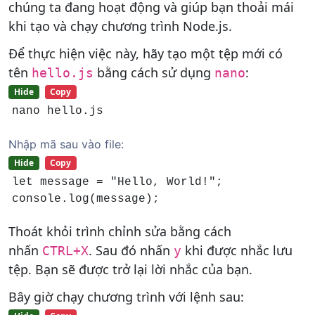
chúng ta đang hoạt động và giúp bạn thoải mái
khi tạo và chạy chương trình Node.js.
Để thực hiện việc này, hãy tạo một tệp mới có
tên
bằng cách sử dụng
:
hello.js
nano
Hide
Copy
nano hello.js
Nhập mã sau vào file:
Hide
Copy
let message = "Hello, World!";

console.log(message);
Thoát khỏi trình chỉnh sửa bằng cách
nhấn
. Sau đó nhấn
khi được nhắc lưu
CTRL+X
y
tệp. Bạn sẽ được trở lại lời nhắc của bạn.
Bây giờ chạy chương trình với lệnh sau: