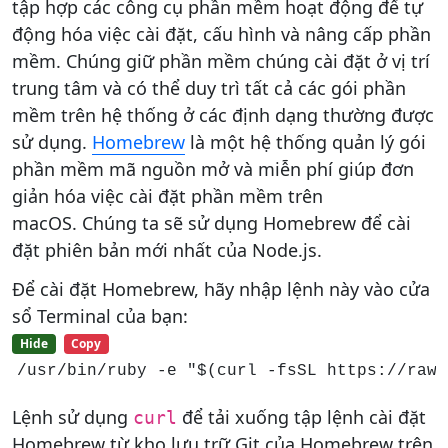
tập hợp các công cụ phần mềm hoạt động để tự
động hóa việc cài đặt, cấu hình và nâng cấp phần
mềm. Chúng giữ phần mềm chúng cài đặt ở vị trí
trung tâm và có thể duy trì tất cả các gói phần
mềm trên hệ thống ở các định dạng thường được
sử dụng.
Homebrew
là một hệ thống quản lý gói
phần mềm mã nguồn mở và miễn phí giúp đơn
giản hóa việc cài đặt phần mềm trên
macOS. Chúng ta sẽ sử dụng Homebrew để cài
đặt phiên bản mới nhất của Node.js.
Để cài đặt Homebrew, hãy nhập lệnh này vào cửa
sổ Terminal của bạn:
Hide
Copy
/usr/bin/ruby -e "$(curl -fsSL https://raw.
Lệnh sử dụng
để tải xuống tập lệnh cài đặt
curl
Homebrew từ kho lưu trữ Git của Homebrew trên