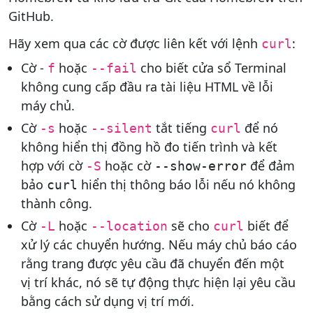
GitHub.
Hãy xem qua các cờ được liên kết với lệnh
:
curl
Cờ -
hoặc
cho biết cửa sổ Terminal
f
--fail
không cung cấp đầu ra tài liệu HTML về lỗi
máy chủ.
Cờ
hoặc
tắt tiếng
để nó
-s
--silent
curl
không hiển thị đồng hồ đo tiến trình và kết
hợp với cờ
hoặc cờ
để đảm
-S
--show-error
bảo
hiển thị thông báo lỗi nếu nó không
curl
thành công.
Cờ
hoặc
sẽ cho
biết để
-L
--location
curl
xử lý các chuyển hướng. Nếu máy chủ báo cáo
rằng trang được yêu cầu đã chuyển đến một
vị trí khác, nó sẽ tự động thực hiện lại yêu cầu
bằng cách sử dụng vị trí mới.