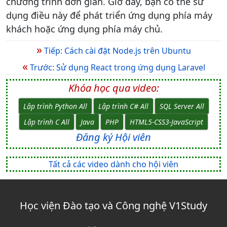
chương trình đơn giản. Giờ đây, bạn có thể sử
dụng điều này để phát triển ứng dụng phía máy
khách hoặc ứng dụng phía máy chủ.
»
Tiếp: Cách cài đặt Node.js trên Ubuntu
«
Trước: Sử dụng React trong ứng dụng Laravel
Khóa học qua video:
Lập trình Python All
Lập trình C# All
SQL Server All
Lập trình C All
Java
PHP
HTML5-CSS3-JavaScript
Đăng ký Hội viên
Tất cả các video dành cho hội viên
Học viện Đào tạo và Công nghệ V1Study