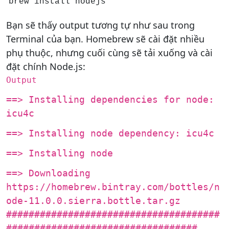
brew install nodejs
Bạn sẽ thấy output tương tự như sau trong
Terminal của bạn. Homebrew sẽ cài đặt nhiều
phụ thuộc, nhưng cuối cùng sẽ tải xuống và cài
đặt chính Node.js:
Output
==> Installing dependencies for node:
icu4c
==> Installing node dependency: icu4c
==> Installing node
==> Downloading
https://homebrew.bintray.com/bottles/n
ode-11.0.0.sierra.bottle.tar.gz
######################################
##################################