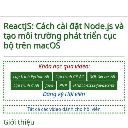
ReactJS: Cách cài đặt Node.js và
tạo môi trường phát triển cục
bộ trên macOS
Khóa học qua video:
Lập trình Python All
Lập trình C# All
SQL Server All
Lập trình C All
Java
PHP
HTML5-CSS3-JavaScript
Đăng ký Hội viên
Tất cả các video dành cho hội viên
Giới thiệu