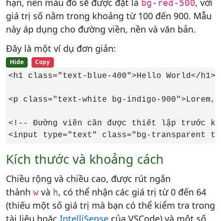
hạn, nền màu đỏ sẽ được đặt là
, với
bg-red-500
giá trị số nằm trong khoảng từ 100 đến 900. Mẫu
này áp dụng cho đường viền, nền và văn bản.
Đây là một ví dụ đơn giản:
Hide
Copy
<h1 class="text-blue-400">Hello World</h1>

<p class="text-white bg-indigo-900">Lorem, 
<!-- Đường viền cần được thiết lập trước kh
<input type="text" class="bg-transparent te
Kích thước và khoảng cách
Chiều rộng và chiều cao, được rút ngắn
thành
và
, có thể nhận các giá trị từ 0 đến 64
w
h
(thiếu một số giá trị mà bạn có thể kiểm tra trong
tài liệu hoặc
IntelliSense
của VSCode) và một số