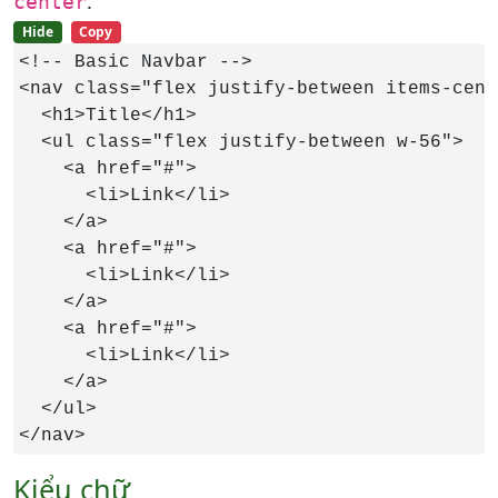
.
center
Hide
Copy
<!-- Basic Navbar -->

<nav class="flex justify-between items-cent
  <h1>Title</h1>

  <ul class="flex justify-between w-56">

    <a href="#">

      <li>Link</li>

    </a>

    <a href="#">

      <li>Link</li>

    </a>

    <a href="#">

      <li>Link</li>

    </a>

  </ul>

</nav>
Kiểu chữ