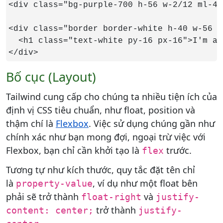
<div class="bg-purple-700 h-56 w-2/12 ml-48
<div class="border border-white h-40 w-56 m
  <h1 class="text-white py-16 px-16">I'm a 
</div>
Bố cục (Layout)
Tailwind cung cấp cho chúng ta nhiều tiện ích của
định vị CSS tiêu chuẩn, như float, position và
thậm chí là
Flexbox
. Việc sử dụng chúng gần như
chính xác như bạn mong đợi, ngoại trừ việc với
Flexbox, bạn chỉ cần khởi tạo là
trước.
flex
Tương tự như kích thước, quy tắc đặt tên chỉ
là
, ví dụ như một float bên
property-value
phải sẽ trở thành
và
float-right
justify-
trở thành
content: center;
justify-