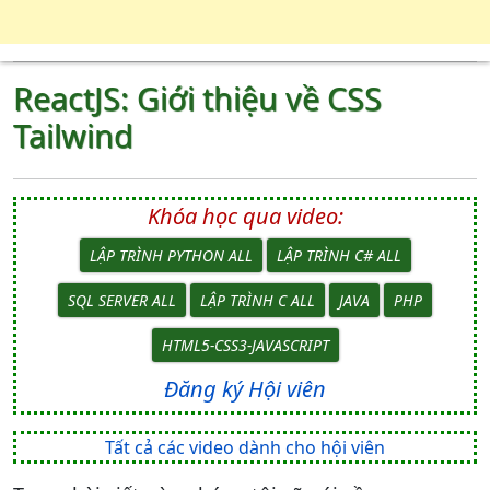
ReactJS: Giới thiệu về CSS
Tailwind
Khóa học qua video:
LẬP TRÌNH PYTHON ALL
LẬP TRÌNH C# ALL
SQL SERVER ALL
LẬP TRÌNH C ALL
JAVA
PHP
HTML5-CSS3-JAVASCRIPT
Đăng ký Hội viên
Tất cả các video dành cho hội viên