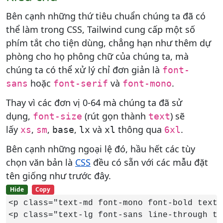
Bên cạnh những thứ tiêu chuẩn chúng ta đã có
thể làm trong CSS, Tailwind cung cấp một số
phím tắt cho tiện dùng, chẳng hạn như thêm dự
phòng cho họ phông chữ của chúng ta, mà
chúng ta có thể xử lý chỉ đơn giản là
font-
hoặc
và
.
sans
font-serif
font-mono
Thay vì các đơn vị 0-64 mà chúng ta đã sử
dụng,
(rút gọn thành
) sẽ
font-size
text
lấy
,
,
,
và
thông qua
.
xs
sm
base
lx
xl
6xl
Bên cạnh những ngoại lệ đó, hầu hết các tùy
chọn văn bản là
CSS
đều có sẵn với các mẫu đặt
tên giống như trước đây.
Hide
Copy
<p class="text-md font-mono font-bold text-
<p class="text-lg font-sans line-through te