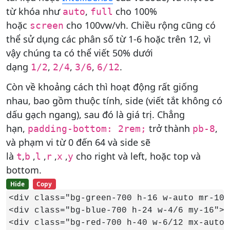
từ khóa như
,
cho 100%
auto
full
hoặc
cho 100vw/vh. Chiều rộng cũng có
screen
thể sử dụng các phân số từ 1-6 hoặc trên 12, vì
vậy chúng ta có thể viết 50% dưới
dạng
,
,
,
.
1/2
2/4
3/6
6/12
Còn về khoảng cách thì hoạt động rất giống
nhau, bao gồm thuộc tính, side (viết tắt không có
dấu gạch ngang), sau đó là giá trị. Chẳng
hạn,
trở thành
,
padding-bottom: 2rem;
pb-8
và phạm vi từ 0 đến 64 và side sẽ
là
,
,
,
,
,
cho right và left, hoặc top và
t
b
l
r
x
y
bottom.
Hide
Copy
<div class="bg-green-700 h-16 w-auto mr-10"
<div class="bg-blue-700 h-24 w-4/6 my-16"><
<div class="bg-red-700 h-40 w-6/12 mx-auto"