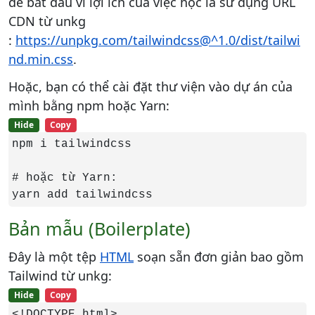
để bắt đầu vì lợi ích của việc học là sử dụng URL
CDN từ unkg
:
https://unpkg.com/tailwindcss@^1.0/dist/tailwi
nd.min.css
.
Hoặc, bạn có thể cài đặt thư viện vào dự án của
mình bằng npm hoặc Yarn:
Hide
Copy
npm i tailwindcss

# hoặc từ Yarn:

yarn add tailwindcss
Bản mẫu (Boilerplate)
Đây là một tệp
HTML
soạn sẵn đơn giản bao gồm
Tailwind từ unkg:
Hide
Copy
<!DOCTYPE html>
