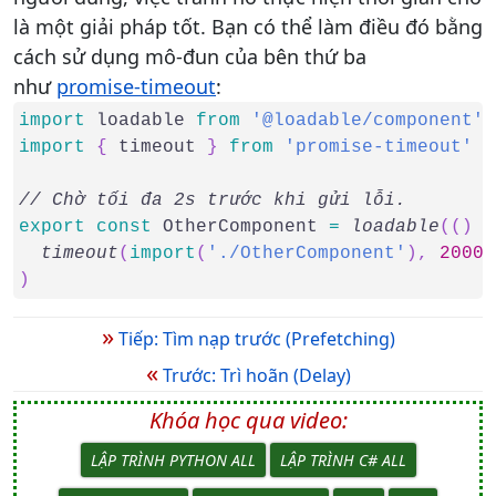
là một giải pháp tốt. Bạn có thể làm điều đó bằng
cách sử dụng mô-đun của bên thứ ba
như
promise-timeout
:
import
 loadable 
from
'@loadable/component'
import
{
 timeout 
}
from
'promise-timeout'
// Chờ tối đa 2s trước khi gửi lỗi.
export
const
 OtherComponent 
=
loadable
(
(
)
=
  timeout
(
import
(
'./OtherComponent'
)
,
2000
)
)
»
Tiếp: Tìm nạp trước (Prefetching)
«
Trước: Trì hoãn (Delay)
Khóa học qua video:
LẬP TRÌNH PYTHON ALL
LẬP TRÌNH C# ALL