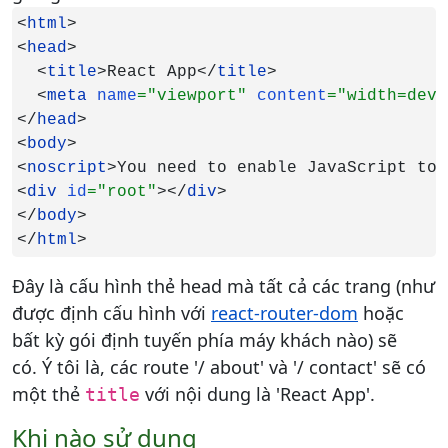
<
html
>

<
head
>

  <
title
>React App</
title
>

  <
meta 
name
="viewport" 
content
="width=devi
</
head
>

<
body
>

<
noscript
>You need to enable JavaScript to 
<
div 
id
="root"
></
div
>

</
body
>

</
html
>
Đây là cấu hình thẻ head mà tất cả các trang (như
được định cấu hình với
react-router-dom
hoặc
bất kỳ gói định tuyến phía máy khách nào) sẽ
có. Ý tôi là, các route '/ about' và '/ contact' sẽ có
một thẻ
với nội dung là 'React App'.
title
Khi nào sử dụng