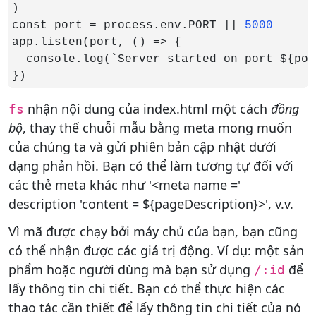
)

const port = process.env.PORT || 
app.listen(port, () => {

  console.log(`Server started on port ${port
})
nhận nội dung của index.html một cách
đồng
fs
bộ
, thay thế chuỗi mẫu bằng meta mong muốn
của chúng ta và gửi phiên bản cập nhật dưới
dạng phản hồi. Bạn có thể làm tương tự đối với
các thẻ meta khác như '<meta name ='
description 'content = ${pageDescription}>', v.v.
Vì mã được chạy bởi máy chủ của bạn, bạn cũng
có thể nhận được các giá trị động. Ví dụ: một sản
phẩm hoặc người dùng mà bạn sử dụng
để
/:id
lấy thông tin chi tiết. Bạn có thể thực hiện các
thao tác cần thiết để lấy thông tin chi tiết của nó