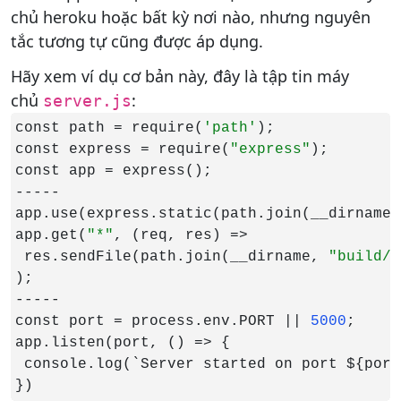
chủ heroku hoặc bất kỳ nơi nào, nhưng nguyên
tắc tương tự cũng được áp dụng.
Hãy xem ví dụ cơ bản này, đây là tập tin máy
chủ
:
server.js
const path = require(
'path'
);

const express = require(
"express"
);

const app = express();

-----

app.use(express.static(path.join(__dirname,
app.get(
"*"
, (req, res) =>

 res.sendFile(path.join(__dirname, 
"build/i
);

-----

const port = process.env.PORT || 
5000
;

app.listen(port, () => {

 console.log(`Server started on port ${port}
})