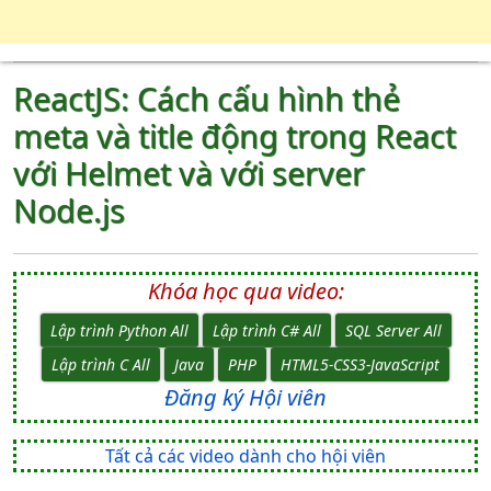
ReactJS: Cách cấu hình thẻ
meta và title động trong React
với Helmet và với server
Node.js
Khóa học qua video:
Lập trình Python All
Lập trình C# All
SQL Server All
Lập trình C All
Java
PHP
HTML5-CSS3-JavaScript
Đăng ký Hội viên
Tất cả các video dành cho hội viên