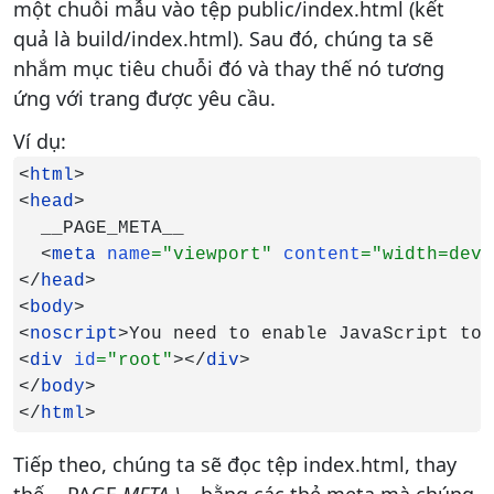
một chuỗi mẫu vào tệp public/index.html (kết
quả là build/index.html). Sau đó, chúng ta sẽ
nhắm mục tiêu chuỗi đó và thay thế nó tương
ứng với trang được yêu cầu.
Ví dụ:
<
html
>

<
head
>

  __PAGE_META__

  <
meta 
name
="viewport" 
content
="width=devi
</
head
>

<
body
>

<
noscript
>You need to enable JavaScript to 
<
div 
id
="root"
></
div
>

</
body
>

</
html
>
Tiếp theo, chúng ta sẽ đọc tệp index.html, thay