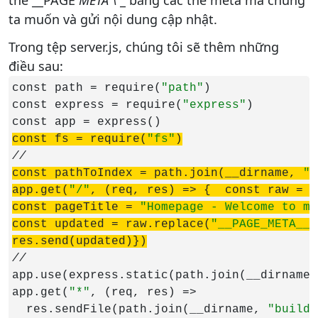
thế __PAGE
META \
_ bằng các thẻ meta mà chúng
ta muốn và gửi nội dung cập nhật.
Trong tệp server.js, chúng tôi sẽ thêm những
điều sau:
const path = require(
"path"
)

const express = require(
"express"
)

const fs = require(
"fs"
)
const pathToIndex = path.join(__dirname, 
"b
app.get(
"/"
, (req, res) => {  const raw = f
const pageTitle = 
"Homepage - Welcome to my
const updated = raw.replace(
"__PAGE_META__"
res.send(updated)})
app.use(express.static(path.join(__dirname,
app.get(
"*"
, (req, res) =>

  res.sendFile(path.join(__dirname, 
"build/