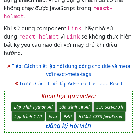
không chạy được JavaScript trong
react-
.
helmet
Khi sử dụng component
, hãy nhớ sử
Link
dụng
vì
sẽ không thực hiện
react-helmet
Link
bất kỳ yêu cầu nào đối với máy chủ khi điều
hướng.
»
Tiếp: Cách thiết lập nội dung động cho title và meta
với react-meta-tags
«
Trước: Cách thiết lập Adsense trên app React
Khóa học qua video:
Lập trình Python All
Lập trình C# All
SQL Server All
Lập trình C All
Java
PHP
HTML5-CSS3-JavaScript
Đăng ký Hội viên