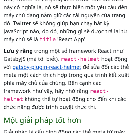
này có nghĩa là, nó sẽ thực hiện một yêu cầu đến
máy chủ đang nắm giữ các tài nguyên của trang
đó. Twitter sẽ không giúp bạn chạy bất kỳ
JavaScript nào, do đó, những gì sẽ được trả lại từ
máy chủ sẽ là
'React App'.
title
Lưu ý rằng
trong một số framework React như
GatsbyJS (mà tôi biết),
hoạt động
react-helmet
với
gatsby-plugin-react-helmet
để sửa đổi các thẻ
meta một cách thích hợp trong quá trình kết xuất
phía máy chủ của chúng. Bên cạnh các
framework như vậy, hãy nhớ rằng
react-
không thể tự hoạt động cho đến khi các
helmet
chức năng được trình duyệt thực thi.
Một giải pháp tốt hơn
Giải pháp là cấu hình động các thẻ meta từ máy