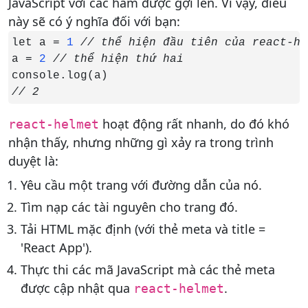
JavaScript với các hàm được gợi lên. Vì vậy, điều
này sẽ có ý nghĩa đối với bạn:
let a = 
1 
a = 
2 
// 2
hoạt động rất nhanh, do đó khó
react-helmet
nhận thấy, nhưng những gì xảy ra trong trình
duyệt là:
Yêu cầu một trang với đường dẫn của nó.
Tìm nạp các tài nguyên cho trang đó.
Tải HTML mặc định (với thẻ meta và title =
'React App').
Thực thi các mã JavaScript mà các thẻ meta
được cập nhật qua
.
react-helmet