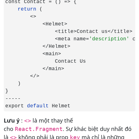
const Contact = () => {

return 
(

        <>

            <Helmet>

                <title>Contact us</title>

                <meta name=
'description' 
co
            </Helmet>

            <main>

                Contact Us

            </main>

        </>

    )

}

-----

export 
default 
Helmet
Lưu ý
:
là một thay thế
<>
cho
. Sự khác biệt duy nhất đó
React.Fragment
là
không phải là prop
mà chỉ là những
<>
key