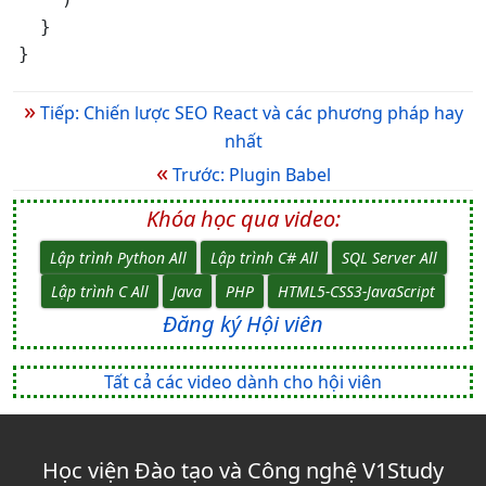
  }

}
»
Tiếp: Chiến lược SEO React và các phương pháp hay
nhất
«
Trước: Plugin Babel
Khóa học qua video:
Lập trình Python All
Lập trình C# All
SQL Server All
Lập trình C All
Java
PHP
HTML5-CSS3-JavaScript
Đăng ký Hội viên
Tất cả các video dành cho hội viên
Học viện Đào tạo và Công nghệ V1Study