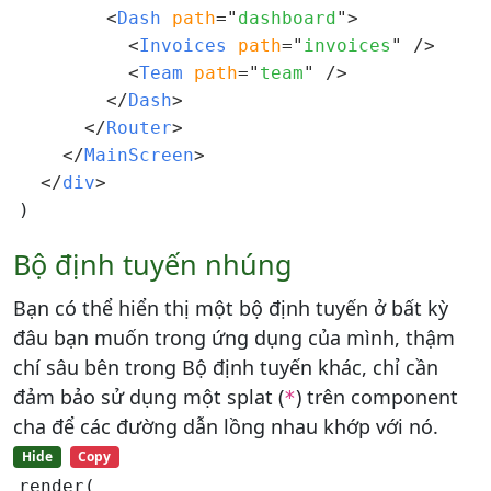
<
Dash 
path
=
"
dashboard
"
>
<
Invoices 
path
=
"
invoices
"
/>
<
Team 
path
=
"
team
"
/>
</
Dash
>
</
Router
>
</
MainScreen
>
</
div
>
Bộ định tuyến nhúng
Bạn có thể hiển thị một bộ định tuyến ở bất kỳ
đâu bạn muốn trong ứng dụng của mình, thậm
chí sâu bên trong Bộ định tuyến khác, chỉ cần
đảm bảo sử dụng một splat (
) trên component
*
cha để các đường dẫn lồng nhau khớp với nó.
Hide
Copy
render(
