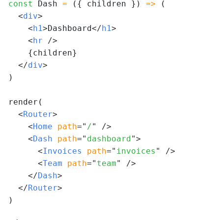
const
 Dash 
=
 ({ children }) 
=>
 (

<
div
>
<
h1
>
Dashboard
</
h1
>
<
hr 
/>
    {children}

</
div
>
)

render(

<
Router
>
<
Home 
path
=
"
/
"
/>
<
Dash 
path
=
"
dashboard
"
>
<
Invoices 
path
=
"
invoices
"
/>
<
Team 
path
=
"
team
"
/>
</
Dash
>
</
Router
>