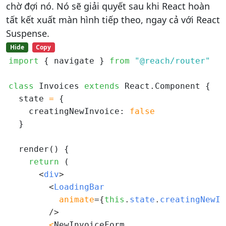
chờ đợi nó. Nó sẽ giải quyết sau khi React hoàn
tất kết xuất màn hình tiếp theo, ngay cả với React
Suspense.
Hide
Copy
import
 { navigate } 
from
"@reach/router"
class
 Invoices 
extends
 React.Component {

  state 
=
 {

    creatingNewInvoice: 
false
  }

  render() {

return
 (

<
div
>
<
LoadingBar

animate
=
{
this
.
state
.
creatingNewIn
/>
<
NewInvoiceForm
