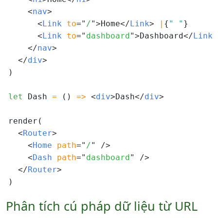
<
nav
>
<
Link 
to
=
"
/
"
>
Home
</
Link
>
|
{
" "
}

<
Link 
to
=
"
dashboard
"
>
Dashboard
</
Link
>
</
nav
>
</
div
>
)

let
 Dash 
=
 () 
=>
<
div
>
Dash
</
div
>
render(

<
Router
>
<
Home 
path
=
"
/
"
/>
<
Dash 
path
=
"
dashboard
"
/>
</
Router
>
Phân tích cú pháp dữ liệu từ URL