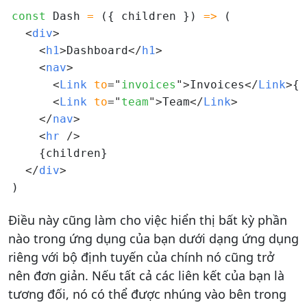
const
 Dash 
=
 ({ children }) 
=>
 (

<
div
>
<
h1
>
Dashboard
</
h1
>
<
nav
>
<
Link 
to
=
"
invoices
"
>
Invoices
</
Link
>
{
"
<
Link 
to
=
"
team
"
>
Team
</
Link
>
</
nav
>
<
hr 
/>
    {children}

</
div
>
Điều này cũng làm cho việc hiển thị bất kỳ phần
nào trong ứng dụng của bạn dưới dạng ứng dụng
riêng với bộ định tuyến của chính nó cũng trở
nên đơn giản. Nếu tất cả các liên kết của bạn là
tương đối, nó có thể được nhúng vào bên trong