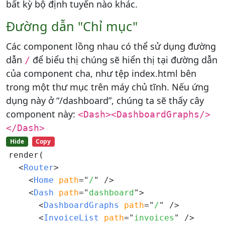
bất kỳ bộ định tuyến nào khác.
Đường dẫn "Chỉ mục"
Các component lồng nhau có thể sử dụng đường
dẫn
để biểu thị chúng sẽ hiển thị tại đường dẫn
/
của component cha, như tệp index.html bên
trong một thư mục trên máy chủ tĩnh. Nếu ứng
dụng này ở “/dashboard”, chúng ta sẽ thấy cây
component này:
<Dash><DashboardGraphs/>
</Dash>
Hide
Copy
render(

<
Router
>
<
Home 
path
=
"
/
"
/>
<
Dash 
path
=
"
dashboard
"
>
<
DashboardGraphs 
path
=
"
/
"
/>
<
InvoiceList 
path
=
"
invoices
"
/>