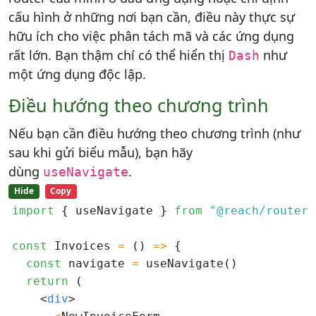
cấu hình ở những nơi bạn cần, điều này thực sự
hữu ích cho việc phân tách mã và các ứng dụng
rất lớn. Bạn thậm chí có thể hiển thị
như
Dash
một ứng dụng độc lập.
Điều hướng theo chương trình
Nếu bạn cần điều hướng theo chương trình (như
sau khi gửi biểu mẫu), bạn hãy
dùng
.
useNavigate
Hide
Copy
import
 { useNavigate } 
from
"@reach/router"
const
 Invoices 
=
 () 
=>
 {

const
 navigate 
=
 useNavigate()

return
 (

<
div
>