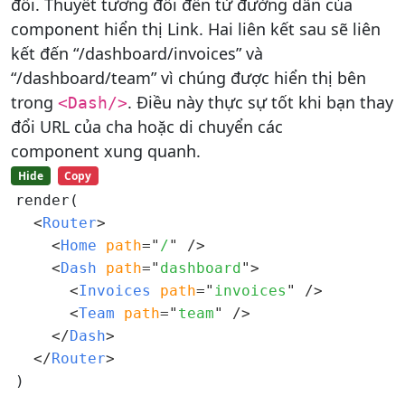
đối. Thuyết tương đối đến từ đường dẫn của
component hiển thị Link. Hai liên kết sau sẽ liên
kết đến “/dashboard/invoices” và
“/dashboard/team” vì chúng được hiển thị bên
trong
. Điều này thực sự tốt khi bạn thay
<Dash/>
đổi URL của cha hoặc di chuyển các
component xung quanh.
Hide
Copy
render(

<
Router
>
<
Home 
path
=
"
/
"
/>
<
Dash 
path
=
"
dashboard
"
>
<
Invoices 
path
=
"
invoices
"
/>
<
Team 
path
=
"
team
"
/>
</
Dash
>
</
Router
>
)
