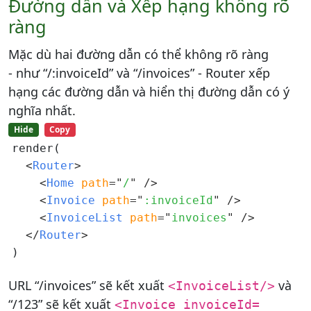
Đường dẫn và Xếp hạng không rõ
ràng
Mặc dù hai đường dẫn có thể không rõ ràng
- như “/:invoiceId” và “/invoices” - Router xếp
hạng các đường dẫn và hiển thị đường dẫn có ý
nghĩa nhất.
Hide
Copy
render(

<
Router
>
<
Home 
path
=
"
/
"
/>
<
Invoice 
path
=
"
:invoiceId
"
/>
<
InvoiceList 
path
=
"
invoices
"
/>
</
Router
>
URL “/invoices” sẽ kết xuất
và
<InvoiceList/>
“/123” sẽ kết xuất
<Invoice invoiceId=