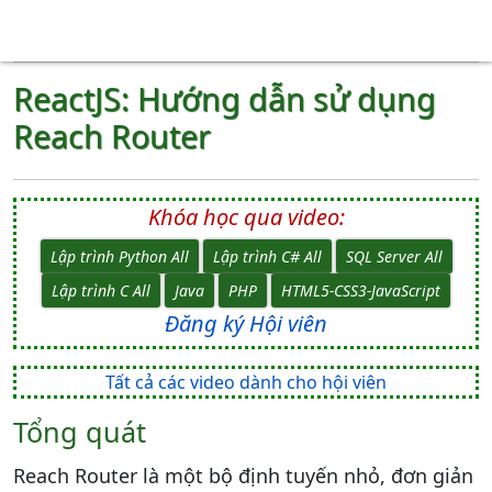
ReactJS: Hướng dẫn sử dụng
Reach Router
Khóa học qua video:
Lập trình Python All
Lập trình C# All
SQL Server All
Lập trình C All
Java
PHP
HTML5-CSS3-JavaScript
Đăng ký Hội viên
Tất cả các video dành cho hội viên
Tổng quát
Reach Router là một bộ định tuyến nhỏ, đơn giản