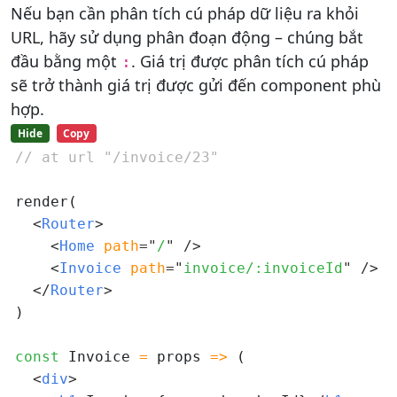
Nếu bạn cần phân tích cú pháp dữ liệu ra khỏi
URL, hãy sử dụng phân đoạn động – chúng bắt
đầu bằng một
. Giá trị được phân tích cú pháp
:
sẽ trở thành giá trị được gửi đến component phù
hợp.
Hide
Copy
// at url "/invoice/23"
render(

<
Router
>
<
Home 
path
=
"
/
"
/>
<
Invoice 
path
=
"
invoice/:invoiceId
"
/>
</
Router
>
)

const
 Invoice 
=
 props 
=>
 (

<
div
>