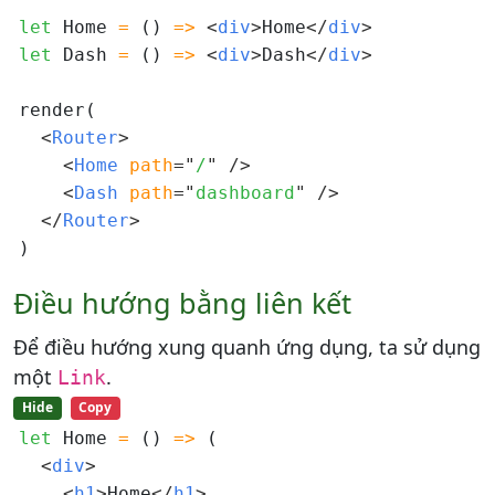
let
 Home 
=
 () 
=>
<
div
>
Home
</
div
>
let
 Dash 
=
 () 
=>
<
div
>
Dash
</
div
>
render(

<
Router
>
<
Home 
path
=
"
/
"
/>
<
Dash 
path
=
"
dashboard
"
/>
</
Router
>
Điều hướng bằng liên kết
Để điều hướng xung quanh ứng dụng, ta sử dụng
một
.
Link
Hide
Copy
let
 Home 
=
 () 
=>
 (

<
div
>
<
h1
>
Home
</
h1
>