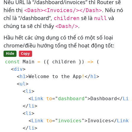
Nếu URL là “/dashboard/invoices” thì Router sẽ
hiển thị
. Nếu nó
<Dash><Invoices/></Dash>
chỉ là “/dashboard”,
sẽ là
và
children
null
chúng ta sẽ chỉ thấy
.
<Dash/>
Hầu hết các ứng dụng có thể có một số loại
chrome/điều hướng tổng thể hoạt động tốt:
Hide
Copy
const
 Main 
=
 ({ children }) 
=>
 (

<
div
>
<
h1
>
Welcome to the App
!
</
h1
>
<
ul
>
<
li
>
<
Link 
to
=
"
dashboard
"
>
Dashboard
</
Lin
</
li
>
<
li
>
<
Link 
to
=
"
invoices
"
>
Invoices
</
Link
>
</
li
>