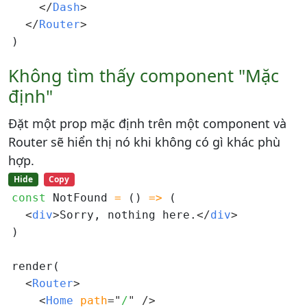
</
Dash
>
</
Router
>
Không tìm thấy component "Mặc
định"
Đặt một prop mặc định trên một component và
Router sẽ hiển thị nó khi không có gì khác phù
hợp.
Hide
Copy
const
 NotFound 
=
 () 
=>
 (

<
div
>
Sorry, nothing here.
</
div
>
)

render(

<
Router
>
<
Home 
path
=
"
/
"
/>