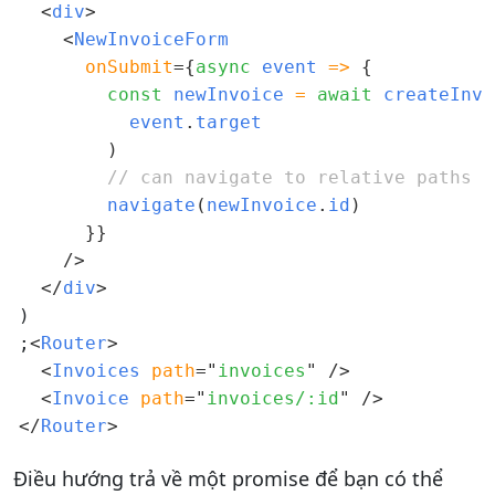
<
div
>
<
NewInvoiceForm

onSubmit
=
{
async
 event 
=>
{
const
 newInvoice 
=
await
 createInvo
          event
.
target

)
// can navigate to relative paths
        navigate
(
newInvoice
.
id
)
}
}
/>
</
div
>
)

;
<
Router
>
<
Invoices 
path
=
"
invoices
"
/>
<
Invoice 
path
=
"
invoices/:id
"
/>
</
Router
>
Điều hướng trả về một promise để bạn có thể