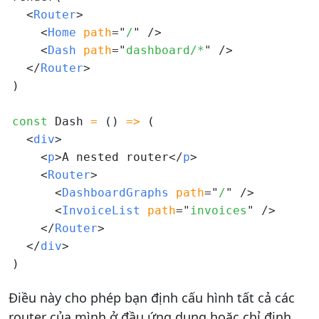
<
Router
>
<
Home 
path
=
"
/
"
/>
<
Dash 
path
=
"
dashboard/*
"
/>
</
Router
>
)

const
 Dash 
=
 () 
=>
 (

<
div
>
<
p
>
A nested router
</
p
>
<
Router
>
<
DashboardGraphs 
path
=
"
/
"
/>
<
InvoiceList 
path
=
"
invoices
"
/>
</
Router
>
</
div
>
Điều này cho phép bạn định cấu hình tất cả các
router của mình ở đầu ứng dụng hoặc chỉ định