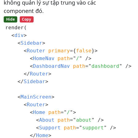
không quản lý sự tập trung vào các
component đó.
Hide
Copy
render(

<
div
>
<
Sidebar
>
<
Router 
primary
=
{
false
}
>
<
HomeNav 
path
=
"
/
"
/>
<
DashboardNav 
path
=
"
dashboard
"
/>
</
Router
>
</
Sidebar
>
<
MainScreen
>
<
Router
>
<
Home 
path
=
"
/
"
>
<
About 
path
=
"
about
"
/>
<
Support 
path
=
"
support
"
/>
</
Home
>