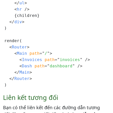
</
ul
>
<
hr 
/>
    {children}

</
div
>
)

render(

<
Router
>
<
Main 
path
=
"
/
"
>
<
Invoices 
path
=
"
invoices
"
/>
<
Dash 
path
=
"
dashboard
"
/>
</
Main
>
</
Router
>
Liên kết tương đối
Bạn có thể liên kết đến các đường dẫn tương