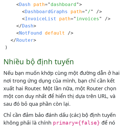
<
Dash 
path
=
"
dashboard
"
>
<
DashboardGraphs 
path
=
"
/
"
/>
<
InvoiceList 
path
=
"
invoices
"
/>
</
Dash
>
<
NotFound 
default
/>
</
Router
>
Nhiều bộ định tuyến
Nếu bạn muốn khớp cùng một đường dẫn ở hai
nơi trong ứng dụng của mình, bạn chỉ cần kết
xuất hai Router. Một lần nữa, một Router chọn
một con duy nhất để hiển thị dựa trên URL, và
sau đó bỏ qua phần còn lại.
Chỉ cần đảm bảo đánh dấu (các) bộ định tuyến
không phải là chính
để nó
primary={false}