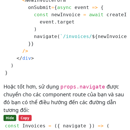
<
NewInvoiceForm

        onSubmit
=
{
async
 event 
=>
 {

const
 newInvoice 
=
await
 createIn
            event.target

          )

          navigate(
`/invoices/
${newInvoice.
        }}

/
>
</
div
>
  )

Hoặc tốt hơn, sử dụng
được
props.navigate
chuyển cho các component route của bạn và sau
đó bạn có thể điều hướng đến các đường dẫn
tương đối:
Hide
Copy
const
 Invoices 
=
 ({ navigate }) 
=>
 (
