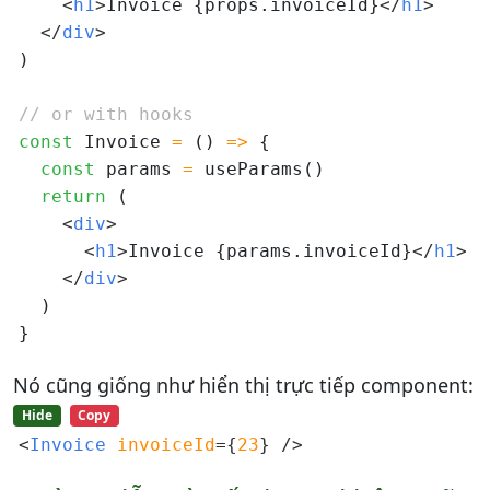
<
h1
>
Invoice {props.invoiceId}
</
h1
>
</
div
>
)

// or with hooks
const
 Invoice 
=
 () 
=>
 {

const
 params 
=
 useParams()

return
 (

<
div
>
<
h1
>
Invoice {params.invoiceId}
</
h1
>
</
div
>
  )

Nó cũng giống như hiển thị trực tiếp component:
Hide
Copy
<
Invoice 
invoiceId
=
{
23
}
/>