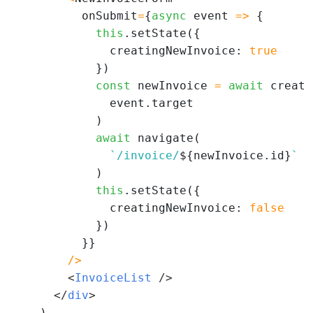
          onSubmit
=
{
async
 event 
=>
 {

this
.setState({

              creatingNewInvoice: 
true
            })

const
 newInvoice 
=
await
 create
              event.target

            )

await
 navigate(

`/invoice/
${newInvoice.id}
`
            )

this
.setState({

              creatingNewInvoice: 
false
            })

          }}

/
>
<
InvoiceList 
/>
</
div
>
    )
