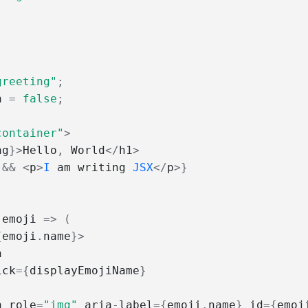
greeting"
;
n 
=
false
;
container"
>
ng
}
>
Hello
,
 World
<
/
h1
>
 
&&
<
p
>
I
 am writing 
JSX
<
/
p
>
}
(
emoji 
=>
(
{
emoji
.
name
}
>


ick
=
{
displayEmojiName
}
n role
=
"img"
 aria
-
label
=
{
emoji
.
name
}
 id
=
{
emoj