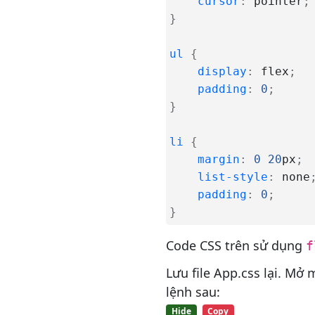
cursor
:
 pointer
;
Hiểu về máy chủ Nginx và các
}
thuật toán lựa chọn khối vị trí
Cách cài đặt Linux, Nginx,
ul
{
MySQL, PHP (ngăn xếp LEMP)
display
:
 flex
;
trên Ubuntu
padding
:
0
;
Cách bảo mật Nginx bằng
}
Lets Encrypt trên Ubuntu
I18n với React và i18next
li
{
margin
:
0
20
px
;
Tìm hiểu về API ngữ cảnh của
React
list-style
:
 none
padding
:
0
;
Giới thiệu về CSS Tailwind
}
Code CSS trên sử dụng
f
Lưu file App.css lại. Mở
lệnh sau:
Hide
Copy