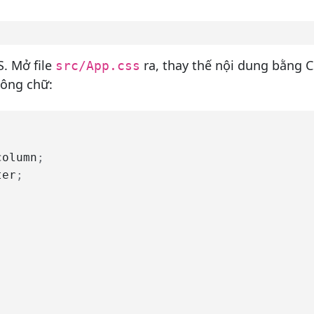
S. Mở file
ra, thay thế nội dung bằng C
src/App.css
hông chữ:
column
;
ter
;
;