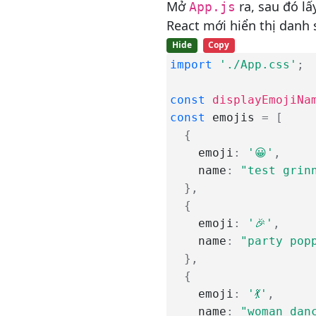
Mở
ra, sau đó l
App.js
Cách thiết lập Adsense trên
React mới hiển thị danh
app React
Hide
Copy
Cách cấu hình thẻ meta và
import
'./App.css'
;
title động trong React với
Helmet và với server Node.js
const
displayEmojiNa
Cách thiết lập nội dung động
const
 emojis 
=
[
cho title và meta với react-
meta-tags
{
    emoji
:
'😀'
,
Cách thêm thẻ meta động
    name
:
"test grin
vào ứng dụng React với react-
snapshot kết hợp với react-
}
,
helmet
{
Cách so sánh React Router và
    emoji
:
'🎉'
,
Reach Router
    name
:
"party pop
}
,
Cách bật tính năng kết xuất
phía máy chủ cho ứng dụng
{
React
    emoji
:
'💃'
,
    name
:
"woman dan
Cách tạo ứng dụng CRUD với