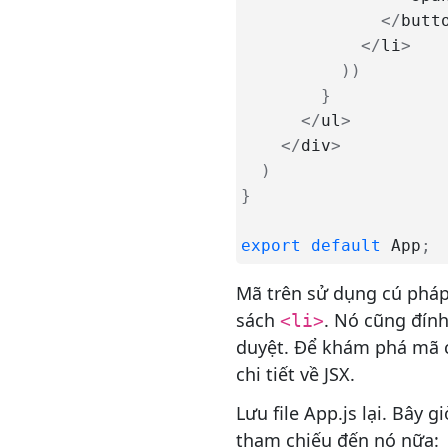
Fallback mà không có
<
/
butt
Suspense
<
/
li
>
Ranh giới lỗi
)
)
}
Trì hoãn (Delay)
<
/
ul
>
Hết giờ (Timeout)
<
/
div
>
Tìm nạp trước (Prefetching)
)
}
Kết xuất phía máy chủ (Server
Side Rendering)
export
default
 App
;
Plugin Babel
Mã trên sử dụng cú pháp
Tham khảo
sách
. Nó cũng đín
<li>
Hướng dẫn sử dụng Reach
duyệt. Để khám phá mã c
Router
chi tiết về JSX.
Chiến lược SEO React và các
phương pháp hay nhất
Lưu file App.js lại. Bây g
tham chiếu đến nó nữa:
Sử dụng React trong ứng