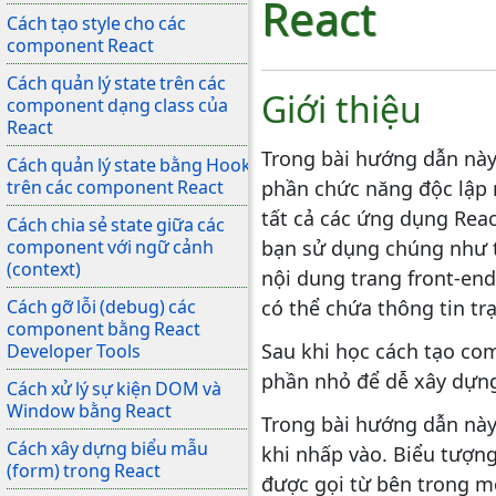
React
Cách tạo style cho các
component React
Cách quản lý state trên các
Giới thiệu
component dạng class của
React
Trong bài hướng dẫn này
Cách quản lý state bằng Hook
trên các component React
phần chức năng độc lập 
tất cả các ứng dụng Rea
Cách chia sẻ state giữa các
component với ngữ cảnh
bạn sử dụng chúng như t
(context)
nội dung trang front-en
Cách gỡ lỗi (debug) các
có thể chứa thông tin trạ
component bằng React
Sau khi học cách tạo co
Developer Tools
phần nhỏ để dễ xây dựng
Cách xử lý sự kiện DOM và
Window bằng React
Trong bài hướng dẫn này
Cách xây dựng biểu mẫu
khi nhấp vào. Biểu tượn
(form) trong React
được gọi từ bên trong m