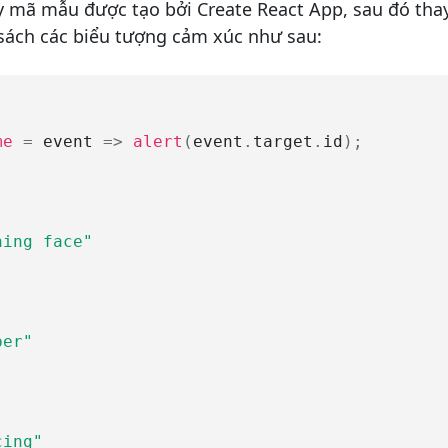
ấy mã mẫu được tạo bởi Create React App, sau đó th
 sách các biểu tượng cảm xúc như sau:
me
=
 event 
=>
alert
(
event
.
target
.
id
)
;
ning face"
per"
cing"