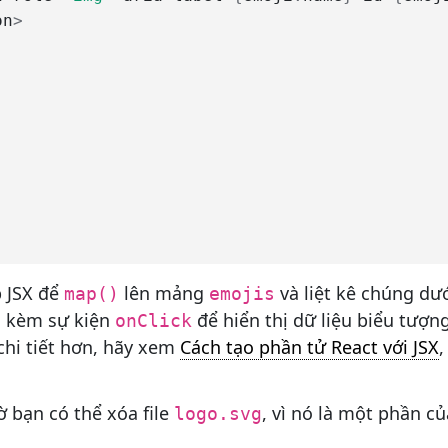
on
>
 JSX để
lên mảng
và liệt kê chúng dư
map()
emojis
h kèm sự kiện
để hiển thị dữ liệu biểu tượn
onClick
hi tiết hơn, hãy xem
Cách tạo phần tử React với JSX
,
iờ bạn có thể xóa file
, vì nó là một phần 
logo.svg