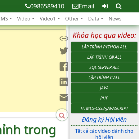
0986589410
Email
CMS
Video
Video1
Other
Data
News
Khóa học qua video:
LẬP TRÌNH PYTHON ALL
LẬP TRÌNH C# ALL
SQL SERVER ALL
LẬP TRÌNH C ALL
JAVA
PHP
HTML5-CSS3-JAVASCRIPT
Đăng ký Hội viên
hỉnh trong
Tất cả các video dành cho
hội viên