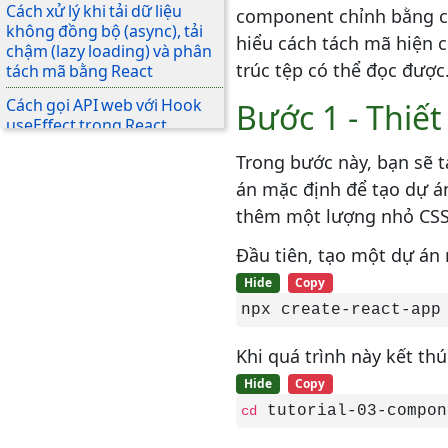
Cách xử lý khi tải dữ liệu
component chỉnh bằng các
không đồng bộ (async), tải
hiểu cách tách mã hiện c
chậm (lazy loading) và phân
trúc tệp có thể đọc được
tách mã bằng React
Cách gọi API web với Hook
Bước 1 - Thiết
useEffect trong React
Cách quản lý state trong
Trong bước này, bạn sẽ 
React với Redux
án mặc định để tạo dự á
Cách xử lý định tuyến (route)
thêm một lượng nhỏ CSS
trong ứng dụng React với
React Router
Đầu tiên, tạo một dự án 
Hide
Copy
Cách thêm xác thực đăng
nhập vào ứng dụng React
npx create-react-app
Cách tránh cạm bẫy hiệu suất
Khi quá trình này kết th
trong React với memo,
useMemo và useCallback
Hide
Copy
tutorial-03-compon
Cách triển khai ứng dụng
cd
React với Nginx trên Ubuntu