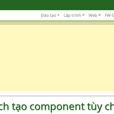
Đào tạo
Lập trình
Web
FW-
ách tạo component tùy c