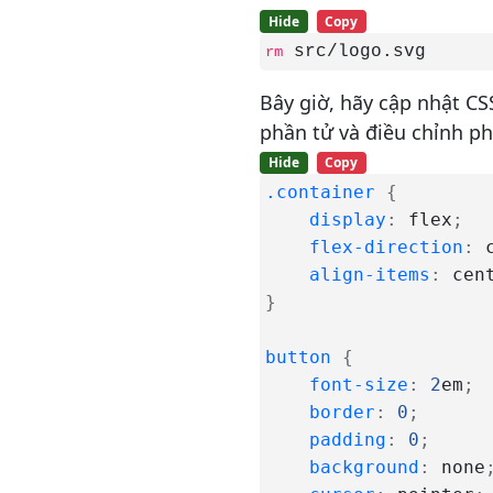
dụng Laravel
Hide
Copy
Cách cài đặt Node.js và tạo
 src/logo.svg
rm
môi trường phát triển cục bộ
trên macOS
Bây giờ, hãy cập nhật CS
phần tử và điều chỉnh p
Cách cài đặt Node.js trên
Ubuntu
Hide
Copy
Cách sử dụng Rsync để đồng
.container
{
bộ hóa các thư mục cục bộ và
display
:
 flex
;
từ xa
flex-direction
:
 
Cơ bản về UFW: Các quy tắc và
align-items
:
 cen
lệnh tường lửa phổ biến
}
Thiết lập máy chủ ban đầu với
Ubuntu
button
{
font-size
:
2
em
;
Cách thiết lập khóa SSH trên
border
:
0
;
Ubuntu
padding
:
0
;
Cách cài đặt Nginx trên
background
:
 none
Ubuntu