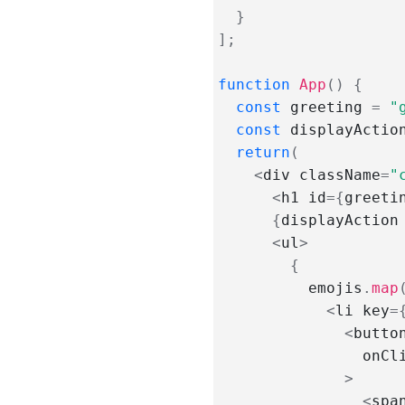
React Hook và API Context
}
]
;
Cách sử dụng Axios với React
Cách upload file bằng
function
App
(
)
{
React.js
const
 greeting 
=
"
const
 displayActio
Loadable
return
(
Components
<
div className
=
"
Bắt đầu
<
h1 id
=
{
greeti
{
displayAction
Tách mã?
<
ul
>
So sánh
{
@loadable/component với
          emojis
.
map
React.lazy
<
li key
=
Tách thư viện
<
button
import full động
                onCl
>
Suspense
<
spa