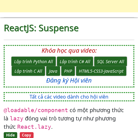
ReactJS: Suspense
Khóa học qua video:
Lập trình Python All
Lập trình C# All
SQL Server All
Lập trình C All
Java
PHP
HTML5-CSS3-JavaScript
Đăng ký Hội viên
Tất cả các video dành cho hội viên
có một phương thức
@loadable/component
là
đóng vai trò tương tự như phương
lazy
thức
.
React.lazy
Hide
Copy