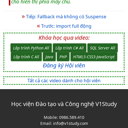
cho hiển thị phía máy chủ.
»
Tiếp: Fallback mà không có Suspense
«
Trước: import full động
Khóa học qua video:
Lập trình Python All
Lập trình C# All
SQL Server All
Lập trình C All
Java
PHP
HTML5-CSS3-JavaScript
Đăng ký Hội viên
Tất cả các video dành cho hội viên
Học viện Đào tạo và Công nghệ V1Study
Mobile:
0986.589.410
Email:
info@v1study.com