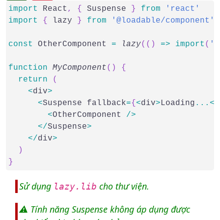
import
 React
,
{
 Suspense 
}
from
'react'
import
{
 lazy 
}
from
'@loadable/component'
const
 OtherComponent 
=
lazy
(
(
)
=>
import
(
'.
function
MyComponent
(
)
{
  return
(
    <
div
>
      <
Suspense fallback
=
{
<
div
>
Loading
...
<
/
        <
OtherComponent 
/
>
      <
/
Suspense
>
    <
/
div
>
  )
}
Sử dụng
cho thư viện.
lazy.lib
⚠️ Tính năng Suspense không áp dụng được