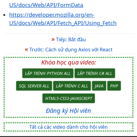
US/docs/Web/API/FormData
https://developer.mozilla.org/en-
US/docs/Web/API/Fetch_API/Using_Fetch
»
Tiếp: Bắt đầu
«
Trước: Cách sử dụng Axios với React
Khóa học qua video:
LẬP TRÌNH PYTHON ALL
LẬP TRÌNH C# ALL
SQL SERVER ALL
LẬP TRÌNH C ALL
JAVA
PHP
HTML5-CSS3-JAVASCRIPT
Đăng ký Hội viên
Tất cả các video dành cho hội viên