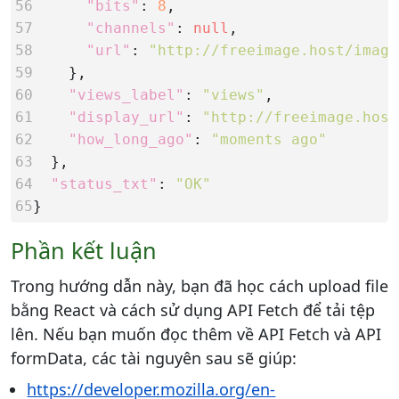
56
"bits"
: 
8
57
"channels"
: 
null
58
"url"
: 
"http://freeimage.host/image
59    
60
"views_label"
: 
"views"
61
"display_url"
: 
"http://freeimage.host
62
"how_long_ago"
: 
"moments ago"
63  
64
"status_txt"
: 
"OK"
65
}
Phần kết luận
Trong hướng dẫn này, bạn đã học cách upload file
bằng React và cách sử dụng API Fetch để tải tệp
lên. Nếu bạn muốn đọc thêm về API Fetch và API
formData, các tài nguyên sau sẽ giúp:
https://developer.mozilla.org/en-