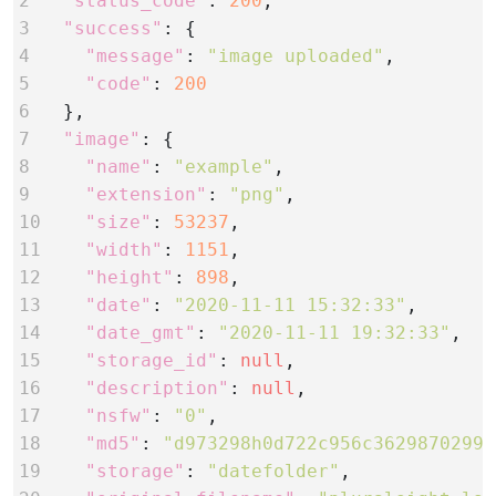
2
"status_code"
: 
200
3
"success"
4
"message"
: 
"image uploaded"
5
"code"
: 
200
6   
7
"image"
8
"name"
: 
"example"
9
"extension"
: 
"png"
10
"size"
: 
53237
11
"width"
: 
1151
12
"height"
: 
898
13
"date"
: 
"2020-11-11 15:32:33"
14
"date_gmt"
: 
"2020-11-11 19:32:33"
15
"storage_id"
: 
null
16
"description"
: 
null
17
"nsfw"
: 
"0"
18
"md5"
: 
"d973298h0d722c956c36298702997
19
"storage"
: 
"datefolder"