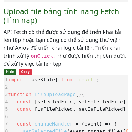
Upload file bằng tính năng Fetch
(Tìm nạp)
API Fetch có thể được sử dụng để triển khai tải
lên tệp hoặc bạn cũng có thể sử dụng thư viện
như Axios để triển khai logic tải lên. Triển khai
trình xử lý
, như được hiển thị bên dưới,
onClick
để xử lý việc tải lên tệp.
Hide
Copy
1
import
 {useState} 
from
'react'
2
3
function
FileUploadPage
4
const
 [selectedFile, setSelectedFile] =
5
const
 [isFilePicked, setIsFilePicked] =
6
7
const
changeHandler
8
setSelectedFile
(event.target.files[
0