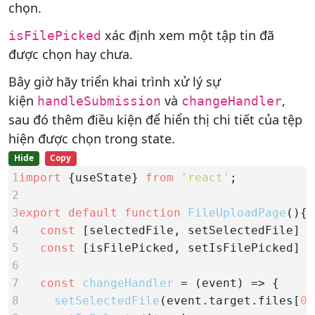
chọn.
xác định xem một tập tin đã
isFilePicked
được chọn hay chưa.
Bây giờ hãy triển khai trình xử lý sự
kiện
và
,
handleSubmission
changeHandler
sau đó thêm điều kiện để hiển thị chi tiết của tệp
hiện được chọn trong state.
Hide
Copy
1
import
 {useState} 
from
'react'
2
3
export default function
FileUploadPage
4
const
 [selectedFile, setSelectedFile] =
5
const
 [isFilePicked, setIsFilePicked] =
6
7
const
changeHandler
8
setSelectedFile
(event.target.files[
0