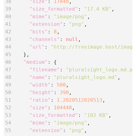
38
"size"
: 
17848
39
"size_formatted"
: 
"17.4 KB"
40
"mime"
: 
"image/png"
41
"extension"
: 
"png"
42
"bits"
: 
8
43
"channels"
: 
null
44
"url"
: 
"http://freeimage.host/image
45    
46
"medium"
47
"filename"
: 
"pluralsight_logo.md.pn
48
"name"
: 
"pluralsight_logo.md"
49
"width"
: 
500
50
"height"
: 
390
51
"ratio"
: 
1.2820512820513
52
"size"
: 
104448
53
"size_formatted"
: 
"102 KB"
54
"mime"
: 
"image/png"
55
"extension"
: 
"png"