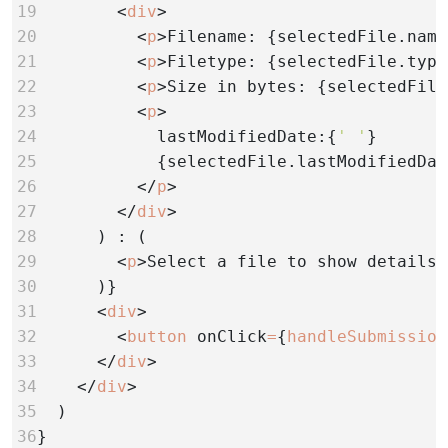
19        
<
div
20          
<
p
>Filename: {selectedFile.name
21          
<
p
>Filetype: {selectedFile.type
22          
<
p
>Size in bytes: {selectedFile
23          
<
p
24            
lastModifiedDate:{
' '
25            
{selectedFile.lastModifiedDat
26          
</
p
27        
</
div
28      
29        
<
p
>Select a file to show details<
30      
31      
<
div
32        
<
button
onClick
=
{
handleSubmission
33      
</
div
34    
</
div
35  
36
}