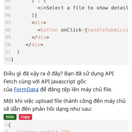
44       
45         
<
p
>Select a file to show details
46       
47       
<
div
48         
<
button
onClick
=
{
handleSubmissio
49       
</
div
50     
</
div
51  
52
}
Điều gì đã xảy ra ở đây? Bạn đã sử dụng API
Fetch cùng với API Javascript gốc
của
FormData
để đăng tệp lên máy chủ file.
Một khi việc upload file thành công đến máy chủ
sẽ dẫn đến phản hồi dạng như sau:
Hide
Copy
1