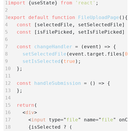
1
import
 {useState} 
from
'react'
2
3
export default function
FileUploadPage
4 
const
 [selectedFile, setSelectedFile] =
5
const
 [isFilePicked, setIsFilePicked] =
6
7
const
changeHandler
8
setSelectedFile
(event.target.files[
0
9
setIsSelected
(
true
10  
11
12
const
handleSubmission
13  
14
15
return
16
    <
div
17      
<
input
type="
file
"
name="
file
"
onCh
18      