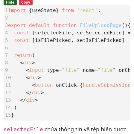
Hide
Copy
1
import
 {useState} 
from
'react'
2
3
export default function
FileUploadPage
4
const
 [selectedFile, setSelectedFile] = 
5
const
 [isFilePicked, setIsFilePicked] = 
6
7
return
8
    <
div
9      
<
input
type="
file
"
name="
file
"
onCha
10     
<
div
11       
<
button
onClick
=
{
handleSubmission
}
12     
</
div
13   
</
div
14 
15
}
chứa thông tin về tệp hiện được
selectedFile