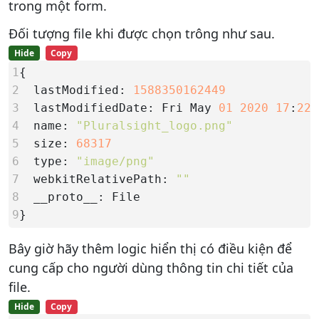
trong một form.
Đối tượng file khi được chọn trông như sau.
Hide
Copy
1
2  
lastModified: 
1588350162449
3  
lastModifiedDate: Fri May 
01
2020
17
:
22
:
4  
name: 
"Pluralsight_logo.png"
5  
size: 
68317
6  
type: 
"image/png"
7  
webkitRelativePath: 
""
8  
9
}
Bây giờ hãy thêm logic hiển thị có điều kiện để
cung cấp cho người dùng thông tin chi tiết của
file.
Hide
Copy