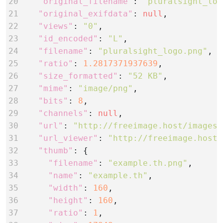
20
"original_filename"
: 
"pluralsight_log
21
"original_exifdata"
: 
null
22
"views"
: 
"0"
23
"id_encoded"
: 
"L"
24
"filename"
: 
"pluralsight_logo.png"
25
"ratio"
: 
1.2817371937639
26
"size_formatted"
: 
"52 KB"
27
"mime"
: 
"image/png"
28
"bits"
: 
8
29
"channels"
: 
null
30
"url"
: 
"http://freeimage.host/images/
31
"url_viewer"
: 
"http://freeimage.host/
32
"thumb"
33
"filename"
: 
"example.th.png"
34
"name"
: 
"example.th"
35
"width"
: 
160
36
"height"
: 
160
37
"ratio"
: 
1