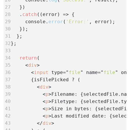
27   
28   
.
catch
29     
console.
error
(
'Error:'
30   
31  
32
33
34
return
35
     <
div
36       
<
input
type="
file
"
name="
file
"
onC
37       
38         
<
div
39           
<
p
>Filename: {selectedFile.nam
40           
<
p
>Filetype: {selectedFile.typ
41           
<
p
>Size in bytes: {selectedFil
42           
<
p
>Last modified date: {select
43         
</
div