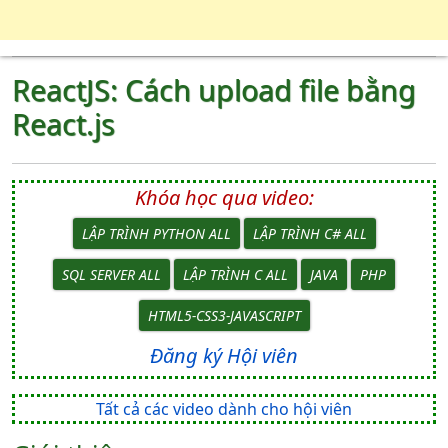
ReactJS: Cách upload file bằng
React.js
Khóa học qua video:
LẬP TRÌNH PYTHON ALL
LẬP TRÌNH C# ALL
SQL SERVER ALL
LẬP TRÌNH C ALL
JAVA
PHP
HTML5-CSS3-JAVASCRIPT
Đăng ký Hội viên
Tất cả các video dành cho hội viên