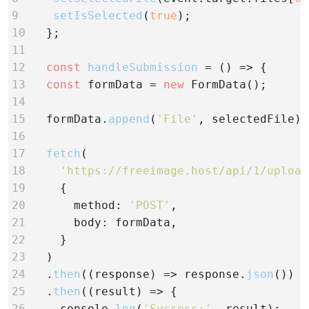
9
setIsSelected
(
true
10   
11
12
const
handleSubmission
13
const
 formData = 
new
14
15   
formData.
append
(
'File'
16
17
fetch
18
'https://freeimage.host/api/1/upload
19     
20       
method: 
'POST'
21       
22     
23   
24   
.
then
((response) => response.
json
25   
.
then
26     
console.
log
(
'Success:'