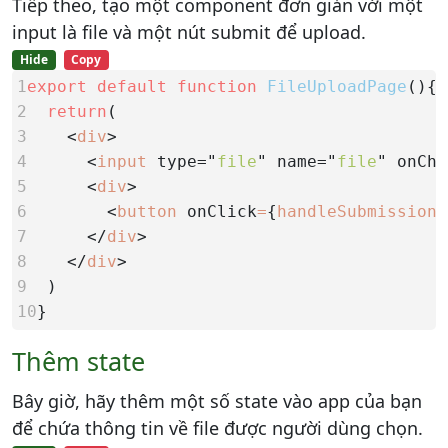
Tiếp theo, tạo một component đơn giản với một
input là file và một nút submit để upload.
Hide
Copy
1
export default function
FileUploadPage
2
return
3
    <
div
4      
<
input
type="
file
"
name="
file
"
onCha
5      
<
div
6        
<
button
onClick
=
{
handleSubmission
}
7      
</
div
8    
</
div
9  
10
}
Thêm state
Bây giờ, hãy thêm một số state vào app của bạn
để chứa thông tin về file được người dùng chọn.