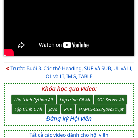
«
Trước: Buổi 3. Các thẻ Heading, SUP và SUB, UL và LI,
OL và LI, IMG, TABLE
Khóa học qua video:
Lập trình Python All
Lập trình C# All
SQL Server All
Lập trình C All
Java
PHP
HTML5-CSS3-JavaScript
Đăng ký Hội viên
Tất cả các video dành cho hội viên