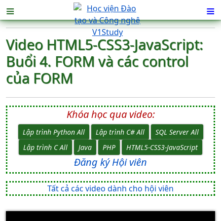
≡
≡
Video HTML5-CSS3-JavaScript:
Buổi 4. FORM và các control
của FORM
Khóa học qua video:
Lập trình Python All
Lập trình C# All
SQL Server All
Lập trình C All
Java
PHP
HTML5-CSS3-JavaScript
Đăng ký Hội viên
Tất cả các video dành cho hội viên