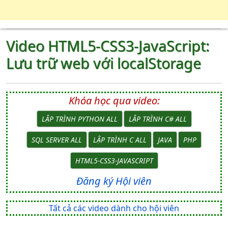
Video HTML5-CSS3-JavaScript:
Lưu trữ web với localStorage
Khóa học qua video:
LẬP TRÌNH PYTHON ALL
LẬP TRÌNH C# ALL
SQL SERVER ALL
LẬP TRÌNH C ALL
JAVA
PHP
HTML5-CSS3-JAVASCRIPT
Đăng ký Hội viên
Tất cả các video dành cho hội viên