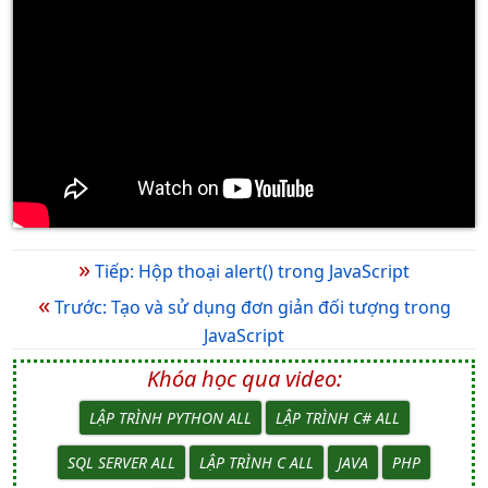
»
Tiếp: Hộp thoại alert() trong JavaScript
«
Trước: Tạo và sử dụng đơn giản đối tượng trong
JavaScript
Khóa học qua video:
LẬP TRÌNH PYTHON ALL
LẬP TRÌNH C# ALL
SQL SERVER ALL
LẬP TRÌNH C ALL
JAVA
PHP