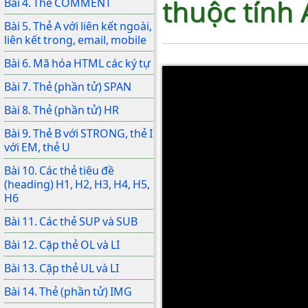
thuộc tính
Bài 4. Thẻ COMMENT
Bài 5. Thẻ A với liên kết ngoài,
liên kết trong, email, mobile
Bài 6. Mã hóa HTML các ký tự
Bài 7. Thẻ (phần tử) SPAN
Bài 8. Thẻ (phần tử) HR
Bài 9. Thẻ B với STRONG, thẻ I
với EM, thẻ U
Bài 10. Các thẻ tiêu đề
(heading) H1, H2, H3, H4, H5,
H6
Bài 11. Các thẻ SUP và SUB
Bài 12. Cặp thẻ OL và LI
Bài 13. Cặp thẻ UL và LI
Bài 14. Thẻ (phần tử) IMG