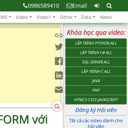
0986589410
Email
CMS
Video
Video1
Other
Data
News
Khóa học qua video:
LẬP TRÌNH PYTHON ALL
LẬP TRÌNH C# ALL
SQL SERVER ALL
LẬP TRÌNH C ALL
JAVA
PHP
HTML5-CSS3-JAVASCRIPT
Đăng ký Hội viên
 FORM với
Tất cả các video dành cho
hội viên