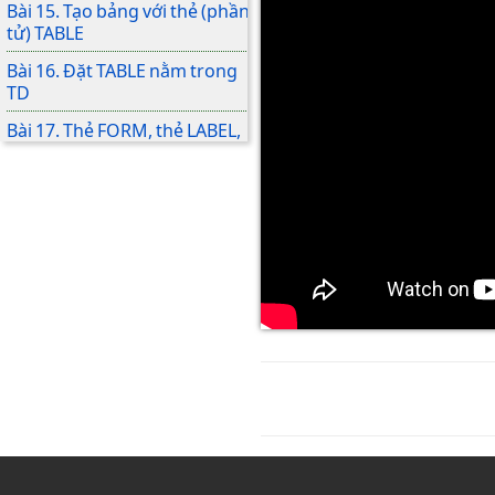
Bài 15. Tạo bảng với thẻ (phần
tử) TABLE
Bài 16. Đặt TABLE nằm trong
TD
Bài 17. Thẻ FORM, thẻ LABEL,
thẻ INPUT với TYPE là TEXT,
PASSWORD
Bài 18. INPUT với TYPE là
NUMBER, FILE và BUTTON
Bài 19. INPUT với TYPE là
RADIO, CHECKBOX, RESET
Bài 20. INPUT với TYPE là
SUBMIT
Bài 21. Thẻ FORM với thuộc
tính ACTION
Bài 22. Thẻ FORM với thuộc
tính METHOD