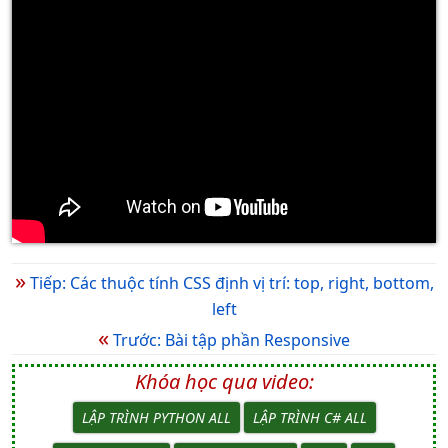
»
Tiếp: Các thuộc tính CSS định vị trí: top, right, bottom,
left
«
Trước: Bài tập phần Responsive
Khóa học qua video:
LẬP TRÌNH PYTHON ALL
LẬP TRÌNH C# ALL