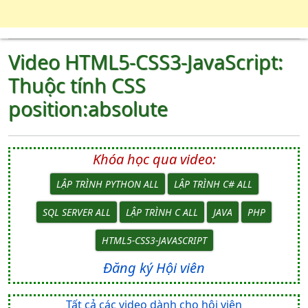
Video HTML5-CSS3-JavaScript:
Thuộc tính CSS
position:absolute
Khóa học qua video:
LẬP TRÌNH PYTHON ALL
LẬP TRÌNH C# ALL
SQL SERVER ALL
LẬP TRÌNH C ALL
JAVA
PHP
HTML5-CSS3-JAVASCRIPT
Đăng ký Hội viên
Tất cả các video dành cho hội viên