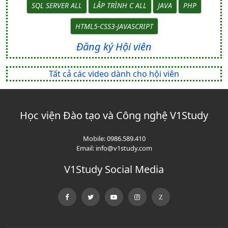
SQL SERVER ALL
LẬP TRÌNH C ALL
JAVA
PHP
HTML5-CSS3-JAVASCRIPT
Đăng ký Hội viên
Tất cả các video dành cho hội viên
Học viện Đào tạo và Công nghệ V1Study
Mobile:
0986.589.410
Email:
info@v1study.com
V1Study Social Media