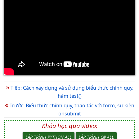
»
Tiếp: Cách xây dựng và sử dụng biểu thức chính quy,
hàm test()
«
Trước: Biểu thức chính quy, thao tác với form, sự kiện
onsubmit
Khóa học qua video:
LẬP TRÌNH PYTHON ALL
LẬP TRÌNH C# ALL