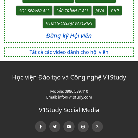
SQL SERVER ALL
LẬP TRÌNH C ALL
JAVA
PHP
HTML5-CSS3-JAVASCRIPT
Đăng ký Hội viên
Tất cả các video dành cho hội viên
Học viện Đào tạo và Công nghệ V1Study
Mobile:
0986.589.410
Email:
info@v1study.com
V1Study Social Media