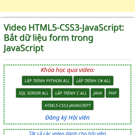
Video HTML5-CSS3-JavaScript:
Bắt dữ liệu form trong
JavaScript
Khóa học qua video:
LẬP TRÌNH PYTHON ALL
LẬP TRÌNH C# ALL
SQL SERVER ALL
LẬP TRÌNH C ALL
JAVA
PHP
HTML5-CSS3-JAVASCRIPT
Đăng ký Hội viên
Tất cả các video dành cho hội viên