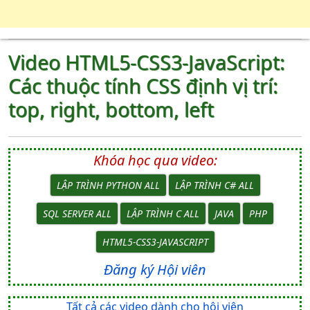
Video HTML5-CSS3-JavaScript:
Các thuộc tính CSS định vị trí:
top, right, bottom, left
Khóa học qua video:
LẬP TRÌNH PYTHON ALL
LẬP TRÌNH C# ALL
SQL SERVER ALL
LẬP TRÌNH C ALL
JAVA
PHP
HTML5-CSS3-JAVASCRIPT
Đăng ký Hội viên
Tất cả các video dành cho hội viên