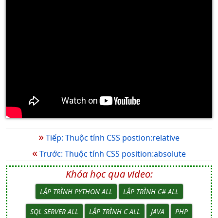
»
Tiếp: Thuộc tính CSS postion:relative
«
Trước: Thuộc tính CSS position:absolute
Khóa học qua video:
LẬP TRÌNH PYTHON ALL
LẬP TRÌNH C# ALL
SQL SERVER ALL
LẬP TRÌNH C ALL
JAVA
PHP