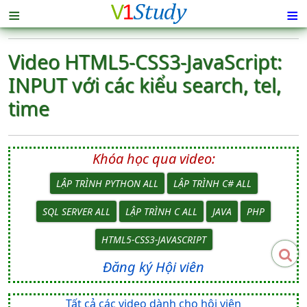
≡
≡
Video HTML5-CSS3-JavaScript:
INPUT với các kiểu search, tel,
time
Khóa học qua video:
LẬP TRÌNH PYTHON ALL
LẬP TRÌNH C# ALL
SQL SERVER ALL
LẬP TRÌNH C ALL
JAVA
PHP
HTML5-CSS3-JAVASCRIPT
Đăng ký Hội viên
Tất cả các video dành cho hội viên