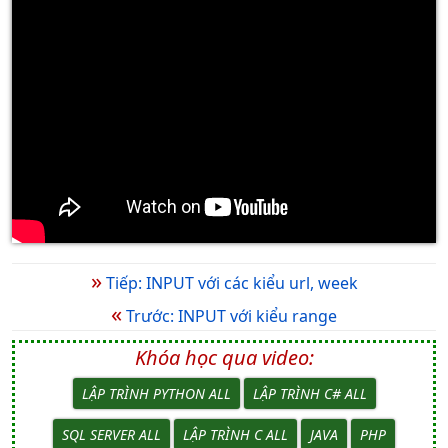
»
Tiếp: INPUT với các kiểu url, week
«
Trước: INPUT với kiểu range
Khóa học qua video:
LẬP TRÌNH PYTHON ALL
LẬP TRÌNH C# ALL
SQL SERVER ALL
LẬP TRÌNH C ALL
JAVA
PHP