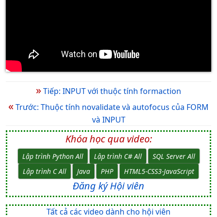
»
Tiếp: INPUT với thuộc tính formaction
«
Trước: Thuộc tính novalidate và autofocus của FORM
và INPUT
Khóa học qua video:
Lập trình Python All
Lập trình C# All
SQL Server All
Lập trình C All
Java
PHP
HTML5-CSS3-JavaScript
Đăng ký Hội viên
Tất cả các video dành cho hội viên