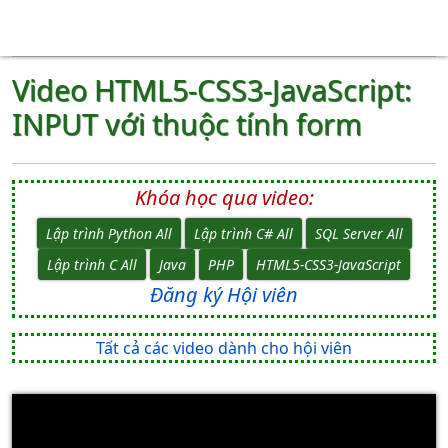
Video HTML5-CSS3-JavaScript:
INPUT với thuộc tính form
Khóa học qua video:
Lập trình Python All
Lập trình C# All
SQL Server All
Lập trình C All
Java
PHP
HTML5-CSS3-JavaScript
Đăng ký Hội viên
Tất cả các video dành cho hội viên