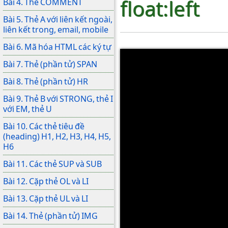
float:left
Bài 4. Thẻ COMMENT
Bài 5. Thẻ A với liên kết ngoài,
liên kết trong, email, mobile
Bài 6. Mã hóa HTML các ký tự
Bài 7. Thẻ (phần tử) SPAN
Bài 8. Thẻ (phần tử) HR
Bài 9. Thẻ B với STRONG, thẻ I
với EM, thẻ U
Bài 10. Các thẻ tiêu đề
(heading) H1, H2, H3, H4, H5,
H6
Bài 11. Các thẻ SUP và SUB
Bài 12. Cặp thẻ OL và LI
Bài 13. Cặp thẻ UL và LI
Bài 14. Thẻ (phần tử) IMG