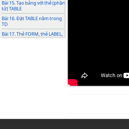
Bài 15. Tạo bảng với thẻ (phần
tử) TABLE
Bài 16. Đặt TABLE nằm trong
TD
Bài 17. Thẻ FORM, thẻ LABEL,
thẻ INPUT với TYPE là TEXT,
PASSWORD
Bài 18. INPUT với TYPE là
NUMBER, FILE và BUTTON
Bài 19. INPUT với TYPE là
RADIO, CHECKBOX, RESET
Bài 20. INPUT với TYPE là
SUBMIT
Bài 21. Thẻ FORM với thuộc
tính ACTION
Bài 22. Thẻ FORM với thuộc
tính METHOD