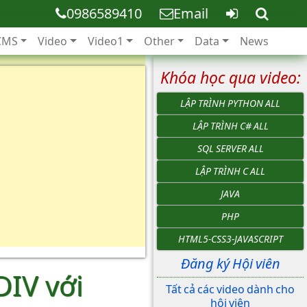
0986589410
Email
CMS
Video
Video1
Other
Data
News
Khóa học qua video:
LẬP TRÌNH PYTHON ALL
LẬP TRÌNH C# ALL
SQL SERVER ALL
LẬP TRÌNH C ALL
JAVA
PHP
HTML5-CSS3-JAVASCRIPT
Đăng ký Hội viên
DIV với
Tất cả các video dành cho
hội viên