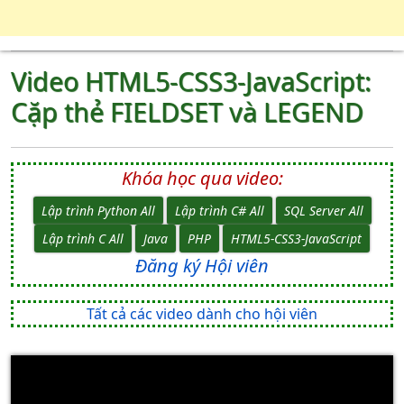
Video HTML5-CSS3-JavaScript:
Cặp thẻ FIELDSET và LEGEND
Khóa học qua video:
Lập trình Python All
Lập trình C# All
SQL Server All
Lập trình C All
Java
PHP
HTML5-CSS3-JavaScript
Đăng ký Hội viên
Tất cả các video dành cho hội viên