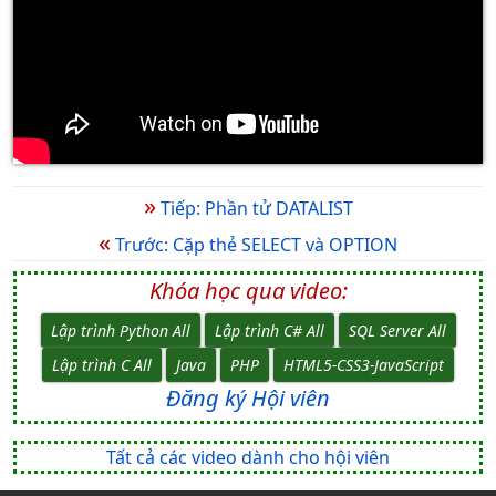
»
Tiếp: Phần tử DATALIST
«
Trước: Cặp thẻ SELECT và OPTION
Khóa học qua video:
Lập trình Python All
Lập trình C# All
SQL Server All
Lập trình C All
Java
PHP
HTML5-CSS3-JavaScript
Đăng ký Hội viên
Tất cả các video dành cho hội viên