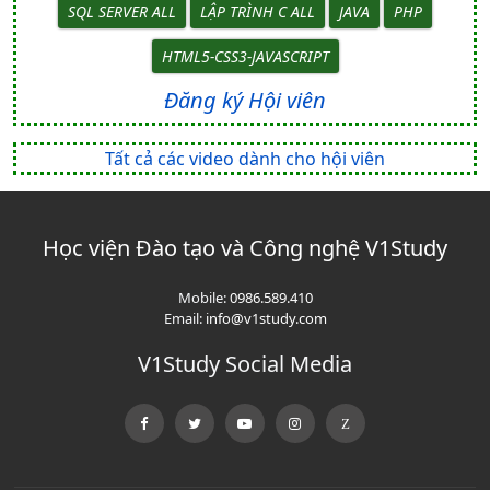
SQL SERVER ALL
LẬP TRÌNH C ALL
JAVA
PHP
HTML5-CSS3-JAVASCRIPT
Đăng ký Hội viên
Tất cả các video dành cho hội viên
Học viện Đào tạo và Công nghệ V1Study
Mobile:
0986.589.410
Email:
info@v1study.com
V1Study Social Media