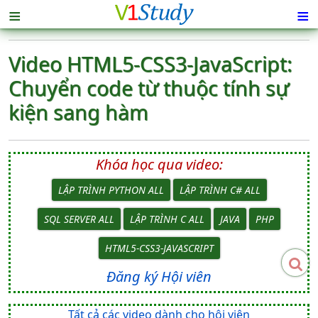
≡
≡
Video HTML5-CSS3-JavaScript:
Chuyển code từ thuộc tính sự
kiện sang hàm
Khóa học qua video:
LẬP TRÌNH PYTHON ALL
LẬP TRÌNH C# ALL
SQL SERVER ALL
LẬP TRÌNH C ALL
JAVA
PHP
HTML5-CSS3-JAVASCRIPT
Đăng ký Hội viên
Tất cả các video dành cho hội viên