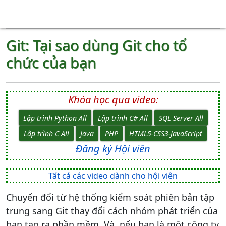
Git: Tại sao dùng Git cho tổ
chức của bạn
Khóa học qua video:
Lập trình Python All
Lập trình C# All
SQL Server All
Lập trình C All
Java
PHP
HTML5-CSS3-JavaScript
Đăng ký Hội viên
Tất cả các video dành cho hội viên
Chuyển đổi từ hệ thống kiểm soát phiên bản tập
trung sang Git thay đổi cách nhóm phát triển của
bạn tạo ra phần mềm. Và, nếu bạn là một công ty