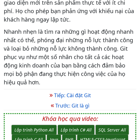
giao diện mới trên sản phẩm thực tế với ít chi
phí. Họ cho phép bạn phản ứng với khiếu nại của
khách hàng ngay lập tức.
Nhanh nhẹn là tìm ra những gì hoạt động nhanh
nhất có thể, phóng đại những nỗ lực thành công
và loại bỏ những nỗ lực không thành công. Git
phục vụ như một số nhân cho tất cả các hoạt
động kinh doanh của bạn bằng cách đảm bảo
mọi bộ phận đang thực hiện công việc của họ
hiệu quả hơn.
»
Tiếp: Cài đặt Git
«
Trước: Git là gì
Khóa học qua video:
Lập trình Python All
Lập trình C# All
SQL Server All
Lập trình C All
Java
PHP
HTML5-CSS3-JavaScript