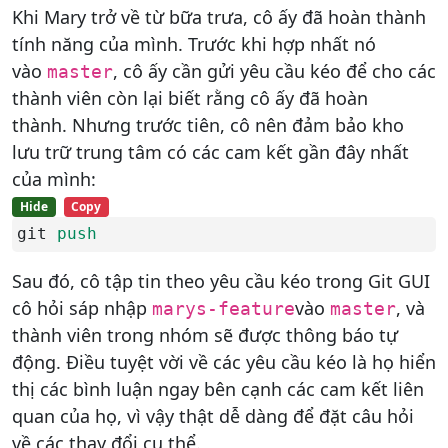
Khi Mary trở về từ bữa trưa, cô ấy đã hoàn thành
tính năng của mình. Trước khi hợp nhất nó
vào
, cô ấy cần gửi yêu cầu kéo để cho các
master
thành viên còn lại biết rằng cô ấy đã hoàn
thành. Nhưng trước tiên, cô nên đảm bảo kho
lưu trữ trung tâm có các cam kết gần đây nhất
của mình:
Hide
Copy
git 
push
Sau đó, cô tập tin theo yêu cầu kéo trong Git GUI
cô hỏi sáp nhập
vào
, và
marys-feature
master
thành viên trong nhóm sẽ được thông báo tự
động. Điều tuyệt vời về các yêu cầu kéo là họ hiển
thị các bình luận ngay bên cạnh các cam kết liên
quan của họ, vì vậy thật dễ dàng để đặt câu hỏi
về các thay đổi cụ thể.