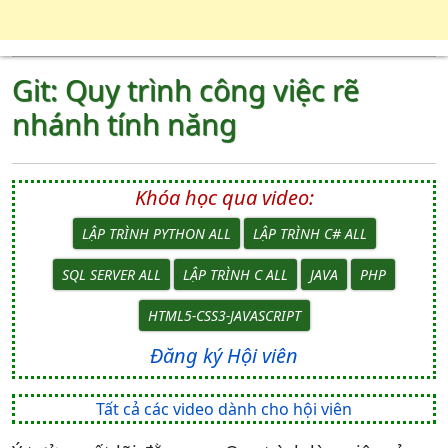
Git: Quy trình công việc rẽ
nhánh tính năng
Khóa học qua video:
LẬP TRÌNH PYTHON ALL
LẬP TRÌNH C# ALL
SQL SERVER ALL
LẬP TRÌNH C ALL
JAVA
PHP
HTML5-CSS3-JAVASCRIPT
Đăng ký Hội viên
Tất cả các video dành cho hội viên