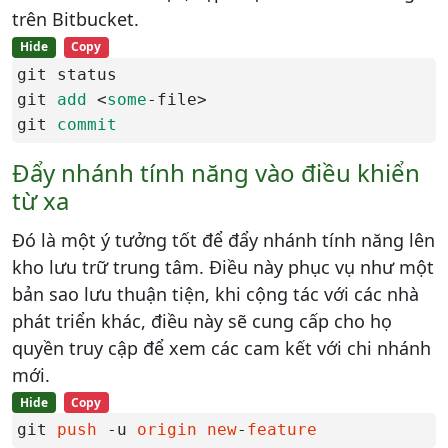
trên Bitbucket.
Hide
Copy
git status

git 
add
 <
some
-file>

git 
commit
Đẩy nhánh tính năng vào điều khiển
từ xa
Đó là một ý tưởng tốt để đẩy nhánh tính năng lên
kho lưu trữ trung tâm. Điều này phục vụ như một
bản sao lưu thuận tiện, khi cộng tác với các nhà
phát triển khác, điều này sẽ cung cấp cho họ
quyền truy cập để xem các cam kết với chi nhánh
mới.
Hide
Copy
git 
push
 -u 
origin
new
-
feature