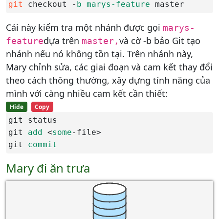
git
 checkout -
b 
marys-feature 
master
Cái này kiểm tra một nhánh được gọi
marys-
dựa trên
và cờ -b bảo Git tạo
feature
master,
nhánh nếu nó không tồn tại. Trên nhánh này,
Mary chỉnh sửa, các giai đoạn và cam kết thay đổi
theo cách thông thường, xây dựng tính năng của
mình với càng nhiều cam kết cần thiết:
Hide
Copy
git status

git 
add
 <
some
-file>

git 
commit
Mary đi ăn trưa