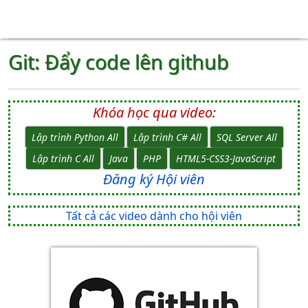
Git: Đẩy code lên github
Khóa học qua video:
Lập trình Python All
Lập trình C# All
SQL Server All
Lập trình C All
Java
PHP
HTML5-CSS3-JavaScript
Đăng ký Hội viên
Tất cả các video dành cho hội viên