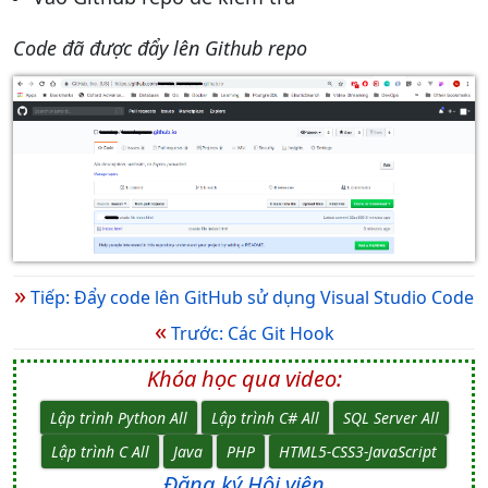
Code đã được đẩy lên Github repo
»
Tiếp: Đẩy code lên GitHub sử dụng Visual Studio Code
«
Trước: Các Git Hook
Khóa học qua video:
Lập trình Python All
Lập trình C# All
SQL Server All
Lập trình C All
Java
PHP
HTML5-CSS3-JavaScript
Đăng ký Hội viên