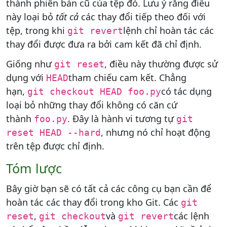
thành phiên bản cũ của tệp đó. Lưu ý rằng điều
này loại bỏ
tất cả
các thay đổi tiếp theo đối với
tệp, trong khi
lệnh chỉ hoàn tác các
git revert
thay đổi được đưa ra bởi cam kết đã chỉ định.
Giống như
, điều này thường được sử
git reset
dụng với
tham chiếu cam kết. Chẳng
HEAD
hạn,
có tác dụng
git checkout HEAD foo.py
loại bỏ những thay đổi không có căn cứ
thành
. Đây là hành vi tương tự
foo.py
git
, nhưng nó chỉ hoạt động
reset HEAD --hard
trên tệp được chỉ định.
Tóm lược
Bây giờ bạn sẽ có tất cả các công cụ bạn cần để
hoàn tác các thay đổi trong kho Git. Các
git
,
và
các lệnh
reset
git checkout
git revert