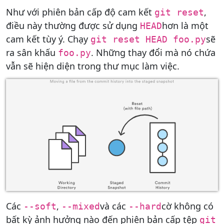
Như với phiên bản cấp độ cam kết
,
git reset
điều này thường được sử dụng
hơn là một
HEAD
cam kết tùy ý. Chạy
sẽ
git reset HEAD foo.py
ra sân khấu
. Những thay đổi mà nó chứa
foo.py
vẫn sẽ hiện diện trong thư mục làm việc.
Các
,
và các
cờ không có
--soft
--mixed
--hard
bất kỳ ảnh hưởng nào đến phiên bản cấp tệp
git