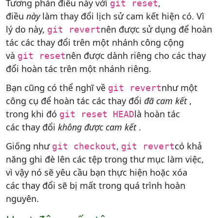
Tương phản điều này với
,
git reset
điều
này
làm thay đổi lịch sử cam kết hiện có. Vì
lý do này,
nên được sử dụng để hoàn
git revert
tác các thay đổi trên một nhánh công cộng
và
nên được dành riêng cho các thay
git reset
đổi hoàn tác trên một nhánh riêng.
Bạn cũng có thể nghĩ về
như một
git revert
công cụ để hoàn tác các thay đổi
đã cam kết
,
trong khi đó
là hoàn tác
git reset HEAD
các thay đổi
không được cam kết
.
Giống như
,
có khả
git checkout
git revert
năng ghi đè lên các tệp trong thư mục làm việc,
vì vậy nó sẽ yêu cầu bạn thực hiện hoặc xóa
các thay đổi sẽ bị mất trong quá trình hoàn
nguyên.