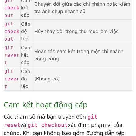
git
Cam
Chuyển đổi giữa các chi nhánh hoặc kiểm
kết
check
tra ảnh chụp nhanh cũ
cấp
out
git
Cấp
độ
Hủy thay đổi trong thư mục làm việc
check
tệp
out
git
Cam
Hoàn tác cam kết trong một chi nhánh
kết
rever
công cộng
cấp
t
git
Cấp
độ
(Không có)
rever
tệp
t
Cam kết hoạt động cấp
Các tham số mà bạn truyền đến
git
và
xác định phạm vi của
reset
git checkout
chúng. Khi bạn không bao gồm đường dẫn tệp