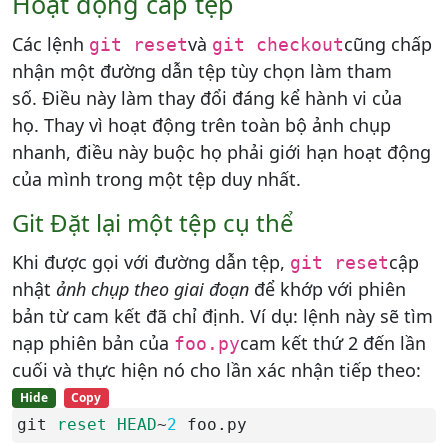
Hoạt động cấp tệp
Các lệnh
và
cũng chấp
git reset
git checkout
nhận một đường dẫn tệp tùy chọn làm tham
số. Điều này làm thay đổi đáng kể hành vi của
họ. Thay vì hoạt động trên toàn bộ ảnh chụp
nhanh, điều này buộc họ phải giới hạn hoạt động
của mình trong một tệp duy nhất.
Git Đặt lại một tệp cụ thể
Khi được gọi với đường dẫn tệp,
cập
git reset
nhật
ảnh chụp theo giai đoạn
để khớp với phiên
bản từ cam kết đã chỉ định. Ví dụ: lệnh này sẽ tìm
nạp phiên bản của
cam kết thứ 2 đến lần
foo.py
cuối và thực hiện nó cho lần xác nhận tiếp theo:
Hide
Copy
git 
reset
HEAD
~
2
 foo.py