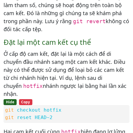
làm tham số, chúng sẽ hoạt động trên toàn bộ
cam kết. Đó là những gì chúng ta sẽ khám phá
trong phần này. Lưu ý rằng
không có
git revert
đối tác cấp tệp.
Đặt lại một cam kết cụ thể
Ở cấp độ cam kết, đặt lại là một cách để di
chuyển đầu nhánh sang một cam kết khác. Điều
này có thể được sử dụng để loại bỏ các cam kết
từ chi nhánh hiện tại. Ví dụ, lệnh sau di
chuyển
nhánh ngược lại bằng hai lần xác
hotfix
nhận.
Hide
Copy
git
checkout hotfix
git
reset HEAD~2
Hai cam kết cuối cùng
hiện đang lơ lửng,
hotfix