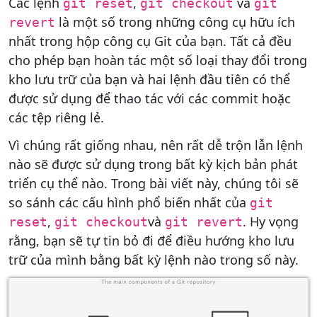
Các lệnh
,
và
git reset
git checkout
git
là một số trong những công cụ hữu ích
revert
nhất trong hộp công cụ Git của bạn. Tất cả đều
cho phép bạn hoàn tác một số loại thay đổi trong
kho lưu trữ của bạn và hai lệnh đầu tiên có thể
được sử dụng để thao tác với các commit hoặc
các tệp riêng lẻ.
Vì chúng rất giống nhau, nên rất dễ trộn lẫn lệnh
nào sẽ được sử dụng trong bất kỳ kịch bản phát
triển cụ thể nào. Trong bài viết này, chúng tôi sẽ
so sánh các cấu hình phổ biến nhất của
git
,
và
. Hy vọng
reset
git checkout
git revert
rằng, bạn sẽ tự tin bỏ đi để điều hướng kho lưu
trữ của mình bằng bất kỳ lệnh nào trong số này.