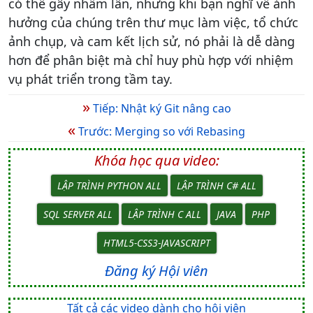
có thể gây nhầm lẫn, nhưng khi bạn nghĩ về ảnh
hưởng của chúng trên thư mục làm việc, tổ chức
ảnh chụp, và cam kết lịch sử, nó phải là dễ dàng
hơn để phân biệt mà chỉ huy phù hợp với nhiệm
vụ phát triển trong tầm tay.
»
Tiếp: Nhật ký Git nâng cao
«
Trước: Merging so với Rebasing
Khóa học qua video:
LẬP TRÌNH PYTHON ALL
LẬP TRÌNH C# ALL
SQL SERVER ALL
LẬP TRÌNH C ALL
JAVA
PHP
HTML5-CSS3-JAVASCRIPT
Đăng ký Hội viên
Tất cả các video dành cho hội viên