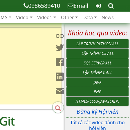
0986589410
Email
CMS
Video
Video1
Other
Data
News
Khóa học qua video:
LẬP TRÌNH PYTHON ALL
LẬP TRÌNH C# ALL
SQL SERVER ALL
LẬP TRÌNH C ALL
JAVA
PHP
HTML5-CSS3-JAVASCRIPT
Đăng ký Hội viên
Git
Tất cả các video dành cho
hội viên