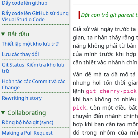
Đẩy code lên github
Đẩy code lên GitHub sử dụng
Đặt con trỏ git parent 
Visual Studio Code
Giả sử vài ngày trước t
Bắt đầu
gian, ta nhận thấy rằng 
Thiết lập một kho lưu trữ
năng không phải từ bản 
của mình trước khi hợp
Lưu các thay đổi
cần thiết vào nhánh chín
Git Status: Kiểm tra kho lưu
trữ
Vấn đề mà ta đã mô tả ở
Hoàn tác các Commit và các
nhưng hơi tốn thời gi
Change
lệnh
git cherry-pick
Rewriting history
khi bạn không có nhiều 
. Còn một điều bất
pick
Collaborating
chuyển đến nhánh chính
Đồng bộ hóa git (sync)
hợp khi bạn cần tạo một
đó trong nhóm của mìn
Making a Pull Request