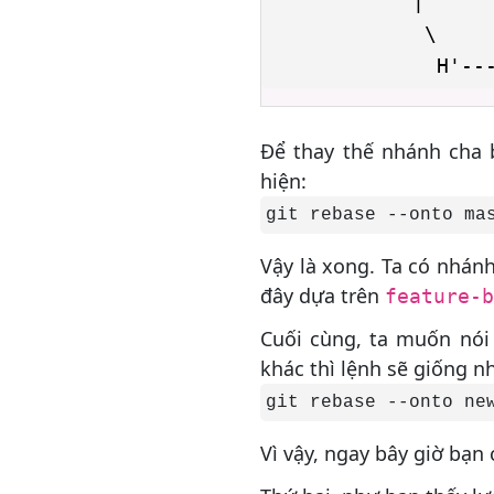
            |

Tiến hành chuyển từ SVN
             \

sang Git
Chuẩn bị
Chuyển đổi
Để thay thế nhánh cha
Đồng bộ hóa
hiện:
Chia sẻ
Perforce sang Git - Tại sao
cần chuyển đổi
Vậy là xong. Ta có nhán
đây dựa trên
feature-b
Các bước chuyển từ Perforce
sang Git
Cuối cùng, ta muốn nói
khác thì lệnh sẽ giống n
Hướng dẫn nâng cao
Git merge (Hợp nhất Git)
Merging so với Rebasing
Vì vậy, ngay bây giờ bạn
Đặt lại, kiểm tra, và hoàn