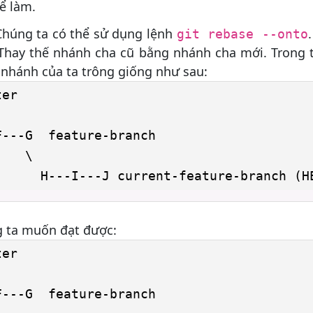
ể làm.
Chúng ta có thể sử dụng lệnh
git rebase --onto
 Thay thế nhánh cha cũ bằng nhánh cha mới. Trong 
 nhánh của ta trông giống như sau:
er

---G  feature-branch

   \

g ta muốn đạt được:
er

---G  feature-branch
