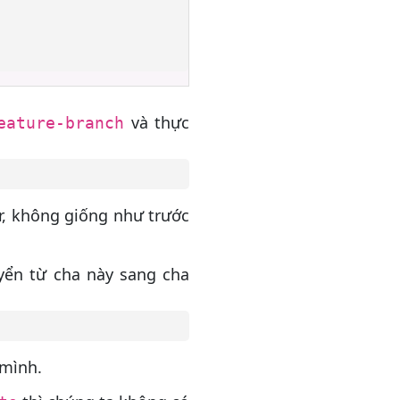
và thực
eature-branch
, không giống như trước
yển từ cha này sang cha
 mình.