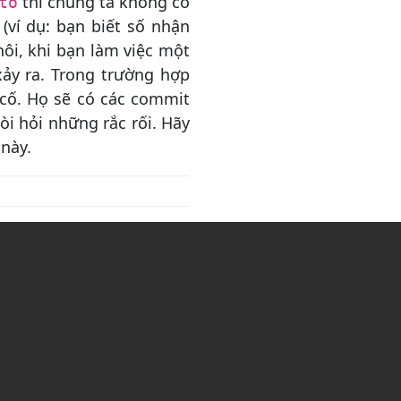
thì chúng ta không có
to
ví dụ: bạn biết số nhận
hôi, khi bạn làm việc một
ảy ra. Trong trường hợp
 cố. Họ sẽ có các commit
òi hỏi những rắc rối. Hãy
này.