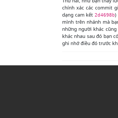
Thứ hai, như bạn thấy lư
nguyên
chính xác các commit g
Nhật ký Git nâng cao
dạng cam kết
)
2d4698b
Refs và Reflog
mình trên nhánh mà bạn
những người khác cũng l
Git LFS
khác nhau sau đó bạn có 
Git gc
ghi nhớ điều đó trước k
Git brune
Git Bash
Tham khảo
git rebase
Cách xóa một nhánh Git
(deleting Git branch) cả cục
bộ và từ xa
Cách thay đổi nhánh cha
trong Git