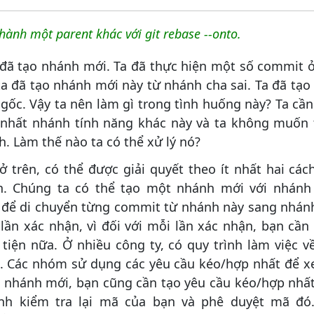
thành một parent khác với git rebase --onto.
a đã tạo nhánh mới. Ta đã thực hiện một số commit 
ta đã tạo nhánh mới này từ nhánh cha sai. Ta đã tạ
gốc. Vậy ta nên làm gì trong tình huống này? Ta cần
 nhất nhánh tính năng khác này và ta không muố
h. Làm thế nào ta có thể xử lý nó?
 trên, có thể được giải quyết theo ít nhất hai cách
an. Chúng ta có thể tạo một nhánh mới với nhánh
để di chuyển từng commit từ nhánh này sang nhánh 
lần xác nhận, vì đối với mỗi lần xác nhận, bạn cần
 tiện nữa. Ở nhiều công ty, có quy trình làm việc 
. Các nhóm sử dụng các yêu cầu kéo/hợp nhất để x
 nhánh mới, bạn cũng cần tạo yêu cầu kéo/hợp nhất
h kiểm tra lại mã của bạn và phê duyệt mã đó.