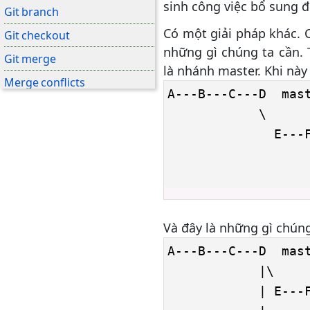
sinh công việc bổ sung đ
Git branch
Có một giải pháp khác. 
Git checkout
những gì chúng ta cần.
Git merge
là nhánh master. Khi này
Merge conflicts
A---B---C---D  mast
Merge Strategies
            \

Quy trình công việc tập trung
              E---F
Quy trình công việc rẽ nhánh
                   
tính năng
Quy trình công việc Gitflow
Quy trình công việc Forking
Và đây là những gì chún
Stash
A---B---C---D  mast
Chuyển sang Git
            |\

            | E---F
SVN sang Git - chuẩn bị cho
migration