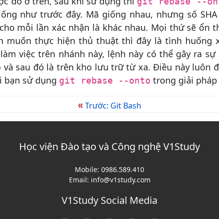
ợc đồ ở trên, sau khi sử dụng thì
git rebase --on
iống như trước đây. Mã giống nhau, nhưng số SHA (
 cho mỗi lần xác nhận là khác nhau. Mọi thứ sẽ ổn t
 muốn thực hiện thủ thuật thì đây là tình huống x
àm việc trên nhánh này, lệnh này có thể gây ra sự
và sau đó là trên kho lưu trữ từ xa. Điều này luôn đ
hi bạn sử dụng
trong giải pháp 
git rebase --onto
«
Trước: Git Bash
Học viện Đào tạo và Công nghệ V1Study
Mobile:
0986.589.410
Email:
info@v1study.com
V1Study Social Media