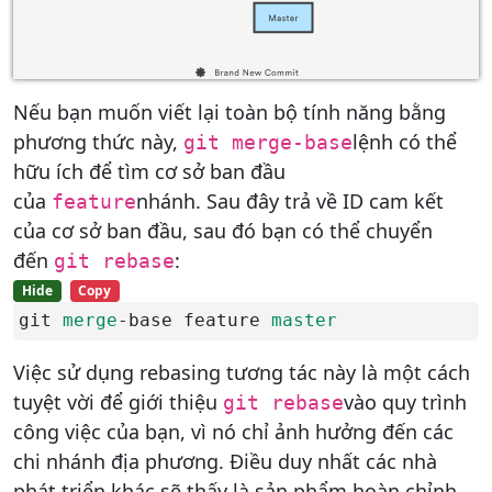
Nếu bạn muốn viết lại toàn bộ tính năng bằng
phương thức này,
lệnh có thể
git merge-base
hữu ích để tìm cơ sở ban đầu
của
nhánh. Sau đây trả về ID cam kết
feature
của cơ sở ban đầu, sau đó bạn có thể chuyển
đến
:
git rebase
Hide
Copy
git 
merge
-base feature 
master
Việc sử dụng rebasing tương tác này là một cách
tuyệt vời để giới thiệu
vào quy trình
git rebase
công việc của bạn, vì nó chỉ ảnh hưởng đến các
chi nhánh địa phương. Điều duy nhất các nhà
phát triển khác sẽ thấy là sản phẩm hoàn chỉnh