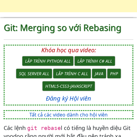
Git: Merging so với Rebasing
Khóa học qua video:
LẬP TRÌNH PYTHON ALL
LẬP TRÌNH C# ALL
SQL SERVER ALL
LẬP TRÌNH C ALL
JAVA
PHP
HTML5-CSS3-JAVASCRIPT
Đăng ký Hội viên
Tất cả các video dành cho hội viên
Các lệnh
l có tiếng là huyền diệu Git
git rebase
voodoo rằng người mới bắt đầu nên tránh xa,