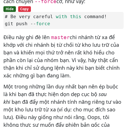
cách chuyền
cờ, như vậy:
--force
Hide
Copy
# Be very careful 
with
this
 command!

git push --
force
Điều này ghi đè lên
chi nhánh từ xa để
master
khớp với chi nhánh bị từ chối từ kho lưu trữ của
bạn và khiến mọi thứ trở nên rất khó hiểu cho
phần còn lại của nhóm bạn. Vì vậy, hãy thật cẩn
thận khi chỉ sử dụng lệnh này khi bạn biết chính
xác những gì bạn đang làm.
Một trong những lần duy nhất bạn nên ép buộc
là khi bạn đã thực hiện dọn dẹp cục bộ
sau
khi
bạn đã đẩy một nhánh tính năng riêng tư vào
một kho lưu trữ từ xa (ví dụ: cho mục đích sao
lưu). Điều này giống như nói rằng, Oops, tôi
không thực sự muốn đẩy phiên bản gốc của