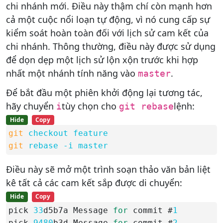
chi nhánh mới. Điều này thậm chí còn mạnh hơn
cả một cuộc nổi loạn tự động, vì nó cung cấp sự
kiểm soát hoàn toàn đối với lịch sử cam kết của
chi nhánh. Thông thường, điều này được sử dụng
để dọn dẹp một lịch sử lộn xộn trước khi hợp
nhất một nhánh tính năng vào
.
master
Để bắt đầu một phiên khởi động lại tương tác,
hãy chuyển
tùy chọn cho
lệnh:
i
git rebase
Hide
Copy
git
checkout feature
git
rebase -i master
Điều này sẽ mở một trình soạn thảo văn bản liệt
kê tất cả các cam kết sắp được di chuyển:
Hide
Copy
pick 
33
d5b7a Message 
for
 commit #
1
pick 
9480
b3d Message 
for
 commit #
2