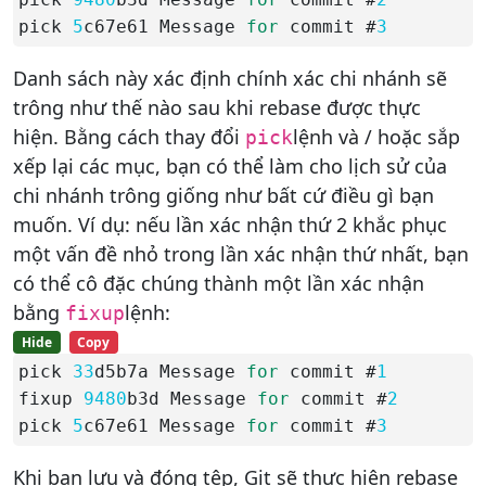
pick 
5
c67e61 Message 
for
 commit #
3
Danh sách này xác định chính xác chi nhánh sẽ
trông như thế nào sau khi rebase được thực
hiện. Bằng cách thay đổi
lệnh và / hoặc sắp
pick
xếp lại các mục, bạn có thể làm cho lịch sử của
chi nhánh trông giống như bất cứ điều gì bạn
muốn. Ví dụ: nếu lần xác nhận thứ 2 khắc phục
một vấn đề nhỏ trong lần xác nhận thứ nhất, bạn
có thể cô đặc chúng thành một lần xác nhận
bằng
lệnh:
fixup
Hide
Copy
pick 
33
d5b7a Message 
for
 commit #
1
fixup 
9480
b3d Message 
for
 commit #
2
pick 
5
c67e61 Message 
for
 commit #
3
Khi bạn lưu và đóng tệp, Git sẽ thực hiện rebase