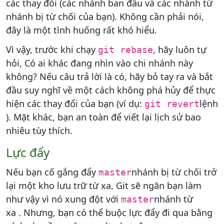
các thay đổi (các nhánh ban đầu và các nhánh từ
nhánh bị từ chối của bạn). Không cần phải nói,
đây là một tình huống rất khó hiểu.
Vì vậy, trước khi chạy
, hãy luôn tự
git rebase
hỏi, Có ai khác đang nhìn vào chi nhánh này
không? Nếu câu trả lời là có, hãy bỏ tay ra và bắt
đầu suy nghĩ về một cách không phá hủy để thực
hiện các thay đổi của bạn (ví dụ:
lệnh
git revert
). Mặt khác, bạn an toàn để viết lại lịch sử bao
nhiêu tùy thích.
Lực đẩy
Nếu bạn cố gắng đẩy
nhánh bị từ chối trở
master
lại một kho lưu trữ từ xa, Git sẽ ngăn bạn làm
như vậy vì nó xung đột với
nhánh từ
master
xa . Nhưng, bạn có thể buộc lực đẩy đi qua bằng