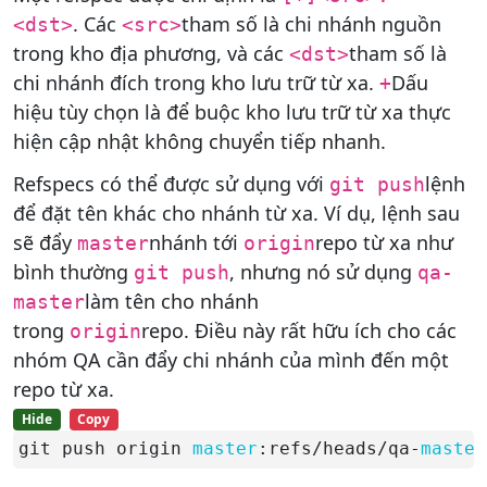
. Các
tham số là chi nhánh nguồn
<dst>
<src>
trong kho địa phương, và các
tham số là
<dst>
chi nhánh đích trong kho lưu trữ từ xa.
Dấu
+
hiệu tùy chọn là để buộc kho lưu trữ từ xa thực
hiện cập nhật không chuyển tiếp nhanh.
Refspecs có thể được sử dụng với
lệnh
git push
để đặt tên khác cho nhánh từ xa. Ví dụ, lệnh sau
sẽ đẩy
nhánh tới
repo từ xa như
master
origin
bình thường
, nhưng nó sử dụng
git push
qa-
làm tên cho nhánh
master
trong
repo. Điều này rất hữu ích cho các
origin
nhóm QA cần đẩy chi nhánh của mình đến một
repo từ xa.
Hide
Copy
git push origin 
master
:refs/heads/qa-
master