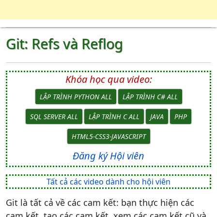
Git: Refs và Reflog
Khóa học qua video:
LẬP TRÌNH PYTHON ALL
LẬP TRÌNH C# ALL
SQL SERVER ALL
LẬP TRÌNH C ALL
JAVA
PHP
HTML5-CSS3-JAVASCRIPT
Đăng ký Hội viên
Tất cả các video dành cho hội viên
Git là tất cả về các cam kết: bạn thực hiện các
cam kết, tạo các cam kết, xem các cam kết cũ và