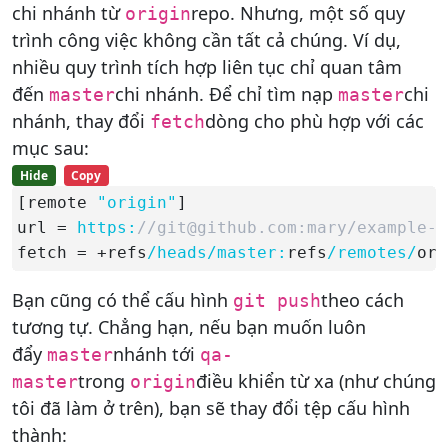
chi nhánh từ
repo. Nhưng, một số quy
origin
trình công việc không cần tất cả chúng. Ví dụ,
nhiều quy trình tích hợp liên tục chỉ quan tâm
đến
chi nhánh. Để chỉ tìm nạp
chi
master
master
nhánh, thay đổi
dòng cho phù hợp với các
fetch
mục sau:
Hide
Copy
[remote 
"origin"
]

url = 
https:
//git@github.com:mary/example-r
fetch = +refs
/heads/
master:
refs
/remotes/
ori
Bạn cũng có thể cấu hình
theo cách
git push
tương tự. Chẳng hạn, nếu bạn muốn luôn
đẩy
nhánh tới
master
qa-
trong
điều khiển từ xa (như chúng
master
origin
tôi đã làm ở trên), bạn sẽ thay đổi tệp cấu hình
thành: