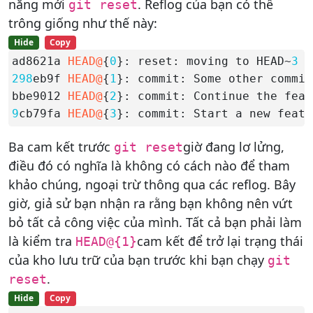
năng mới
. Reflog của bạn có thể
git reset
trông giống như thế này:
Hide
Copy
ad8621a 
HEAD@
{
0
}: reset: moving to HEAD~
3
298
eb9f 
HEAD@
{
1
}: commit: Some other commit
bbe9012 
HEAD@
{
2
9
cb79fa 
HEAD@
{
3
}: commit: Start a new featu
Ba cam kết trước
giờ đang lơ lửng,
git reset
điều đó có nghĩa là không có cách nào để tham
khảo chúng, ngoại trừ thông qua các reflog. Bây
giờ, giả sử bạn nhận ra rằng bạn không nên vứt
bỏ tất cả công việc của mình. Tất cả bạn phải làm
là kiểm tra
cam kết để trở lại trạng thái
HEAD@{1}
của kho lưu trữ của bạn trước khi bạn chạy
git
.
reset
Hide
Copy