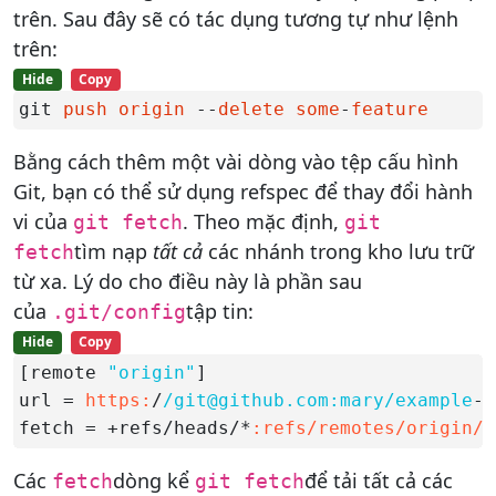
trên. Sau đây sẽ có tác dụng tương tự như lệnh
trên:
Hide
Copy
git 
push
origin
 --
delete
some
-
feature
Bằng cách thêm một vài dòng vào tệp cấu hình
Git, bạn có thể sử dụng refspec để thay đổi hành
vi của
. Theo mặc định,
git fetch
git
tìm nạp
tất cả
các nhánh trong kho lưu trữ
fetch
từ xa. Lý do cho điều này là phần sau
của
tập tin:
.git/config
Hide
Copy
[remote 
"origin"
]

url = 
https:
/
/git@github.com:mary/example
-r
fetch = +refs/heads/*
:refs/remotes/origin/*
Các
dòng kể
để tải tất cả các
fetch
git fetch