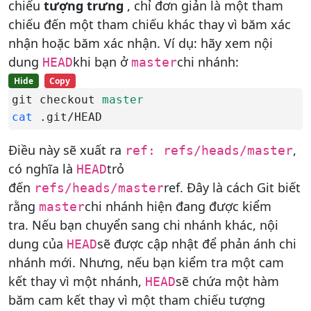
chiếu
tượng trưng
, chỉ đơn giản là một tham
chiếu đến một tham chiếu khác thay vì băm xác
nhận hoặc băm xác nhận. Ví dụ: hãy xem nội
dung
khi bạn ở
chi nhánh:
HEAD
master
Hide
Copy
git checkout 
master
cat
 .git/HEAD
Điều này sẽ xuất ra
,
ref: refs/heads/master
có nghĩa là
trỏ
HEAD
đến
ref. Đây là cách Git biết
refs/heads/master
rằng
chi nhánh hiện đang được kiểm
master
tra. Nếu bạn chuyển sang chi nhánh khác, nội
dung của
sẽ được cập nhật để phản ánh chi
HEAD
nhánh mới. Nhưng, nếu bạn kiểm tra một cam
kết thay vì một nhánh,
sẽ chứa một hàm
HEAD
băm cam kết thay vì một tham chiếu tượng