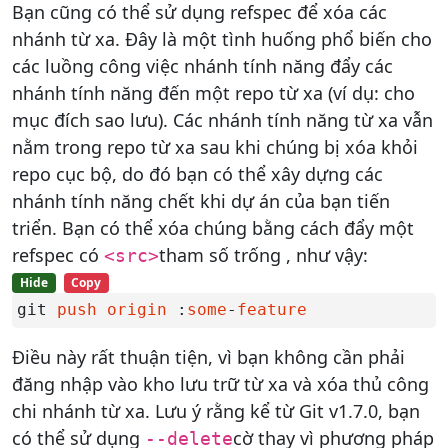
Bạn cũng có thể sử dụng refspec để xóa các
nhánh từ xa. Đây là một tình huống phổ biến cho
các luồng công việc nhánh tính năng đẩy các
nhánh tính năng đến một repo từ xa (ví dụ: cho
mục đích sao lưu). Các nhánh tính năng từ xa vẫn
nằm trong repo từ xa sau khi chúng bị xóa khỏi
repo cục bộ, do đó bạn có thể xây dựng các
nhánh tính năng chết khi dự án của bạn tiến
triển. Bạn có thể xóa chúng bằng cách đẩy một
refspec có
tham số trống , như vậy:
<src>
Hide
Copy
git 
push
origin
 :
some
-
feature
Điều này rất thuận tiện, vì bạn không cần phải
đăng nhập vào kho lưu trữ từ xa và xóa thủ công
chi nhánh từ xa. Lưu ý rằng kể từ Git v1.7.0, bạn
có thể sử dụng
cờ thay vì phương pháp
--delete