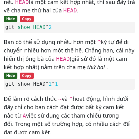
nếu
là một cam kết hợp nhất, thì sau đây trả
HEAD
về cha mẹ thứ hai của
.
HEAD
Hide
Copy
git 
show
HEAD
^
2
Bạn có thể sử dụng nhiều hơn một
ký tự để di
^
chuyển nhiều hơn một thế hệ. Chẳng hạn, cái này
hiển thị ông bà của
(giả sử đó là một cam
HEAD
kết hợp nhất) nằm trên cha mẹ
thứ hai
.
Hide
Copy
git show HEAD^
2
^
1
Để làm rõ cách thức
và
hoạt động, hình dưới
~
^
đây chỉ cho bạn cách đạt được bất kỳ cam kết
nào từ
việc sử dụng các tham chiếu tương
A
đối. Trong một số trường hợp, có nhiều cách để
đạt được cam kết.