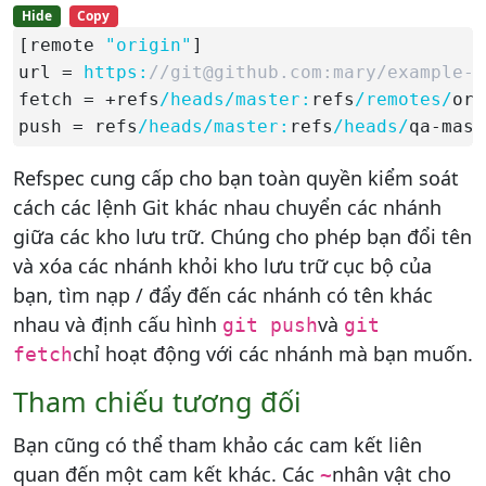
Hide
Copy
[remote 
"origin"
]

url = 
https:
//git@github.com:mary/example-r
fetch = +refs
/heads/
master:
refs
/remotes/
ori
push = refs
/heads/
master:
refs
/heads/
qa-mast
Refspec cung cấp cho bạn toàn quyền kiểm soát
cách các lệnh Git khác nhau chuyển các nhánh
giữa các kho lưu trữ. Chúng cho phép bạn đổi tên
và xóa các nhánh khỏi kho lưu trữ cục bộ của
bạn, tìm nạp / đẩy đến các nhánh có tên khác
nhau và định cấu hình
và
git push
git
chỉ hoạt động với các nhánh mà bạn muốn.
fetch
Tham chiếu tương đối
Bạn cũng có thể tham khảo các cam kết liên
quan đến một cam kết khác. Các
nhân vật cho
~