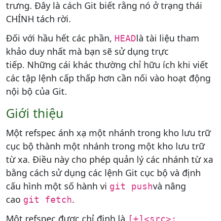
trưng. Đây là cách Git biết rằng nó ở trạng thái
CHÍNH tách rời.
Đối với hầu hết các phần,
là tài liệu tham
HEAD
khảo duy nhất mà bạn sẽ sử dụng trực
tiếp. Những cái khác thường chỉ hữu ích khi viết
các tập lệnh cấp thấp hơn cần nối vào hoạt động
nội bộ của Git.
Giới thiệu
Một refspec ánh xạ một nhánh trong kho lưu trữ
cục bộ thành một nhánh trong một kho lưu trữ
từ xa. Điều này cho phép quản lý các nhánh từ xa
bằng cách sử dụng các lệnh Git cục bộ và định
cấu hình một số hành vi
và nâng
git push
cao
.
git fetch
Một refspec được chỉ định là
[+]<src>: