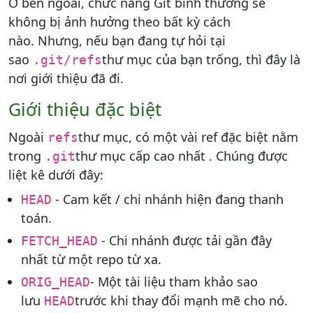
Ở bên ngoài, chức năng Git bình thường sẽ
không bị ảnh hưởng theo bất kỳ cách
nào. Nhưng, nếu bạn đang tự hỏi tại
sao
thư mục của bạn trống, thì đây là
.git/refs
nơi giới thiệu đã đi.
Giới thiệu đặc biệt
Ngoài
thư mục, có một vài ref đặc biệt nằm
refs
trong
thư mục cấp cao nhất . Chúng được
.git
liệt kê dưới đây:
- Cam kết / chi nhánh hiện đang thanh
HEAD
toán.
- Chi nhánh được tải gần đây
FETCH_HEAD
nhất từ ​​một repo từ xa.
- Một tài liệu tham khảo sao
ORIG_HEAD
lưu
trước khi thay đổi mạnh mẽ cho nó.
HEAD