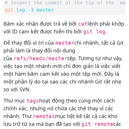
# Inspect the commit at the tip of the `mas
git
log -1 master
Băm xác nhận được trả về bởi
lệnh phải khớp
cat
với ID cam kết được hiển thị bởi
.
git log
Để thay đổi vị trí của
chi nhánh, tất cả Git
master
phải làm là thay đổi nội dung
của
tệp. Tương tự như vậy,
refs/heads/master
việc tạo một nhánh mới chỉ đơn giản là việc viết
một hàm băm cam kết vào một tệp mới. Đây là
một phần lý do tại sao các chi nhánh Git rất nhẹ
so với SVN.
Thư mục
hoạt động theo cùng một cách
tags
chính xác, nhưng nó chứa các thẻ thay vì các
nhánh. Thư
mục liệt kê tất cả các kho
remotes
lưu trữ từ xa mà bạn đã tạo với
các
git remote