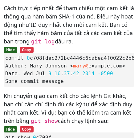
Cách trực tiếp nhất để tham chiếu một cam kết là
thông qua hàm băm SHA-1 của nó. Điều này hoạt
động như ID duy nhất cho mỗi cam kết. Bạn có
thể tìm thấy hàm băm của tất cả các cam kết của
bạn trong
đầu ra.
git log
Hide
Copy
commit 
0
c708fdec272bc4446c6cabea4f0022c2b616
Author: Mary Johnson <
mary@
example.com>

Date: Wed Jul 
9
16
:
37
:
42
2014
-0500
Some commit message
Khi chuyển giao cam kết cho các lệnh Git khác,
bạn chỉ cần chỉ định đủ các ký tự để xác định duy
nhất cam kết. Ví dụ: bạn có thể kiểm tra cam kết
trên bằng
cách chạy lệnh sau:
git show
Hide
Copy
git show 
0
c708f