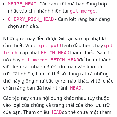
- Các cam kết mà bạn đang hợp
MERGE_HEAD
nhất vào chi nhánh hiện tại
.
git merge
- Cam kết rằng bạn đang
CHERRY_PICK_HEAD
chọn anh đào.
Những ref này đều được Git tạo và cập nhật khi
cần thiết. Ví dụ,
lệnh đầu tiên chạy
git pull
git
, cập nhật
tham chiếu. Sau đó,
fetch
FETCH_HEAD
nó chạy
để hoàn thành
git merge FETCH_HEAD
việc kéo các nhánh được tìm nạp vào kho lưu
trữ. Tất nhiên, bạn có thể sử dụng tất cả những
thứ này giống như bất kỳ ref nào khác, vì tôi chắc
chắn rằng bạn đã hoàn thành
.
HEAD
Các tệp này chứa nội dung khác nhau tùy thuộc
vào loại của chúng và trạng thái của kho lưu trữ
của bạn. Tham chiếu
có thể chứa một tham
HEAD