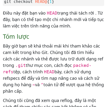
git checkout 
HEAD@
{
1
}
Điều này đặt bạn vào
trạng thái tách rời . Từ
HEAD
đây, bạn có thể tạo một chi nhánh mới và tiếp tục
làm việc trên tính năng của mình.
Tóm lược
Bây giờ bạn sẽ khá thoải mái khi tham khảo các
cam kết trong kho Git. Chúng tôi đã tìm hiểu
cách các nhánh và thẻ được lưu trữ dưới dạng ref
trong
thư mục con, cách đọc
.git
packed-
tệp, cách trình
bày, cách sử dụng
refs
HEAD
refspecs để đẩy và tìm nạp nâng cao và cách sử
dụng họ hàng
và
toán tử để vượt qua hệ thống
~
^
phân cấp.
Chúng tôi cũng đã xem qua reflog, đây là một
cách để tham chiếu các cam kết không có sẵn