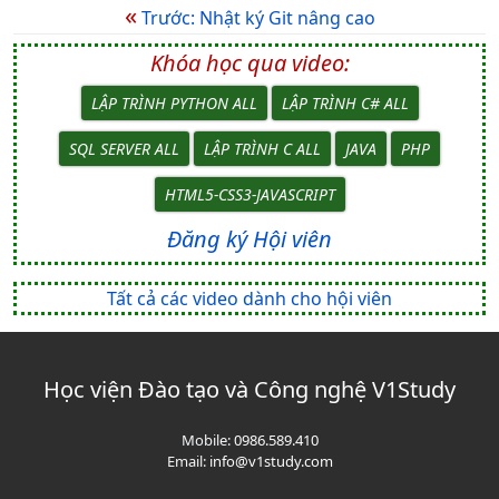
«
Trước: Nhật ký Git nâng cao
Khóa học qua video:
LẬP TRÌNH PYTHON ALL
LẬP TRÌNH C# ALL
SQL SERVER ALL
LẬP TRÌNH C ALL
JAVA
PHP
HTML5-CSS3-JAVASCRIPT
Đăng ký Hội viên
Tất cả các video dành cho hội viên
Học viện Đào tạo và Công nghệ V1Study
Mobile:
0986.589.410
Email:
info@v1study.com