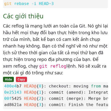
git
rebase -i HEAD~3
Các giới thiệu
Các reflog là mạng lưới an toàn của Git. Nó ghi lại
hầu hết mọi thay đổi bạn thực hiện trong kho lưu
trữ của mình, bất kể bạn có cam kết ảnh chụp
nhanh hay không. Bạn có thể nghĩ về nó như một
lịch sử theo thời gian của tất cả mọi thứ bạn đã
thực hiện trong repo địa phương của bạn. Để
xem reflog, chạy
lệnh. Nó sẽ xuất ra
git reflog
một cái gì đó trông như sau:
Hide
Copy
400e4
b7 
HEAD@
{
0
}: checkout: moving 
from
 mas
0e25143
HEAD@
{
1
}: commit (amend): Integrate
00f
5425 
HEAD@
{
2
}: commit (merge): Merge bra
ad8621a 
HEAD@
{
3
}: commit: Finish the featur