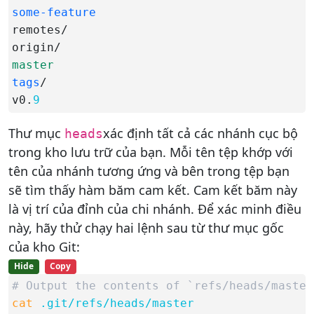
some-feature
remotes/

master
tags
/

v0.
9
Thư mục
xác định tất cả các nhánh cục bộ
heads
trong kho lưu trữ của bạn. Mỗi tên tệp khớp với
tên của nhánh tương ứng và bên trong tệp bạn
sẽ tìm thấy hàm băm cam kết. Cam kết băm này
là vị trí của đỉnh của chi nhánh. Để xác minh điều
này, hãy thử chạy hai lệnh sau từ thư mục gốc
của kho Git:
Hide
Copy
# Output the contents of `refs/heads/master
cat
.git/refs/heads/master