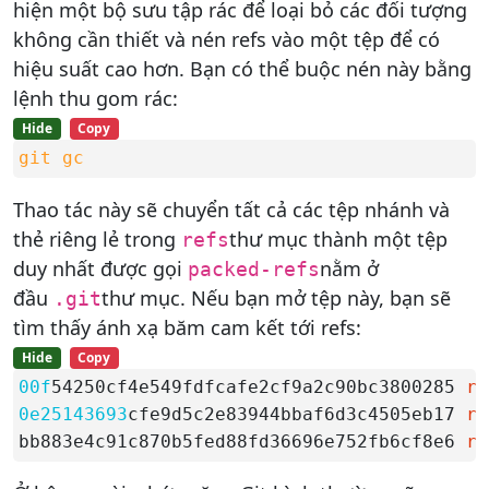
hiện một bộ sưu tập rác để loại bỏ các đối tượng
không cần thiết và nén refs vào một tệp để có
hiệu suất cao hơn. Bạn có thể buộc nén này bằng
lệnh thu gom rác:
Hide
Copy
git gc
Thao tác này sẽ chuyển tất cả các tệp nhánh và
thẻ riêng lẻ trong
thư mục thành một tệp
refs
duy nhất được gọi
nằm ở
packed-refs
đầu
thư mục. Nếu bạn mở tệp này, bạn sẽ
.git
tìm thấy ánh xạ băm cam kết tới refs:
Hide
Copy
00f
54250cf4e549fdfcafe2cf9a2c90bc3800285 
re
0e25143693
cfe9d5c2e83944bbaf6d3c4505eb17 
re
bb883e4c91c870b5fed88fd36696e752fb6cf8e6 
re