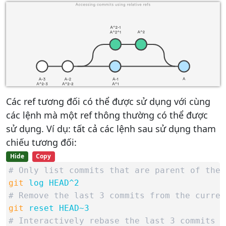
Các ref tương đối có thể được sử dụng với cùng
các lệnh mà một ref thông thường có thể được
sử dụng. Ví dụ: tất cả các lệnh sau sử dụng tham
chiếu tương đối:
Hide
Copy
# Only list commits that are parent of the 
git
log HEAD^2
# Remove the last 3 commits from the curren
git
reset HEAD~3
# Interactively rebase the last 3 commits o