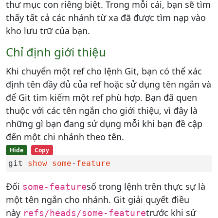
thư mục con riêng biệt. Trong mỗi cái, bạn sẽ tìm
thấy tất cả các nhánh từ xa đã được tìm nạp vào
kho lưu trữ của bạn.
Chỉ định giới thiệu
Khi chuyển một ref cho lệnh Git, bạn có thể xác
định tên đầy đủ của ref hoặc sử dụng tên ngắn và
để Git tìm kiếm một ref phù hợp. Bạn đã quen
thuộc với các tên ngắn cho giới thiệu, vì đây là
những gì bạn đang sử dụng mỗi khi bạn đề cập
đến một chi nhánh theo tên.
Hide
Copy
git 
show
some
-
feature
Đối
số trong lệnh trên thực sự là
some-feature
một tên ngắn cho nhánh. Git giải quyết điều
này
trước khi sử
refs/heads/some-feature