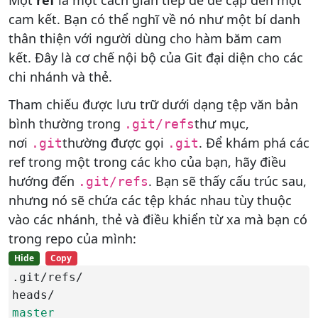
Một
ref
là một cách gián tiếp để đề cập đến một
cam kết. Bạn có thể nghĩ về nó như một bí danh
thân thiện với người dùng cho hàm băm cam
kết. Đây là cơ chế nội bộ của Git đại diện cho các
chi nhánh và thẻ.
Tham chiếu được lưu trữ dưới dạng tệp văn bản
bình thường trong
thư mục,
.git/refs
nơi
thường được gọi
. Để khám phá các
.git
.git
ref trong một trong các kho của bạn, hãy điều
hướng đến
. Bạn sẽ thấy cấu trúc sau,
.git/refs
nhưng nó sẽ chứa các tệp khác nhau tùy thuộc
vào các nhánh, thẻ và điều khiển từ xa mà bạn có
trong repo của mình:
Hide
Copy
.git/refs/

master