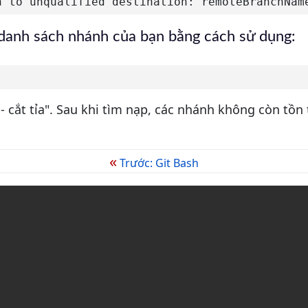
h to unqualified destination: remoteBranchNam
danh sách nhánh của bạn bằng cách sử dụng:
- cắt tỉa". Sau khi tìm nạp, các nhánh không còn tồn 
«
Trước: Git Bash