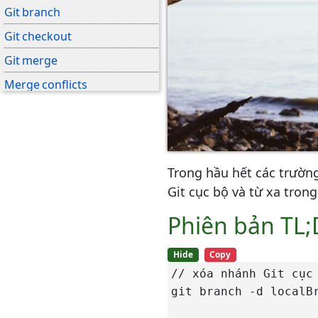
Git branch
Git checkout
Git merge
Merge conflicts
Merge Strategies
Quy trình công việc tập trung
Quy trình công việc rẽ nhánh
tính năng
Trong hầu hết các trường
Git cục bộ và từ xa trong 
Quy trình công việc Gitflow
Phiên bản TL
Quy trình công việc Forking
Stash
Hide
Copy
// xóa nhánh Git cục 
Chuyển sang Git
git branch -d localBr
SVN sang Git - chuẩn bị cho
migration