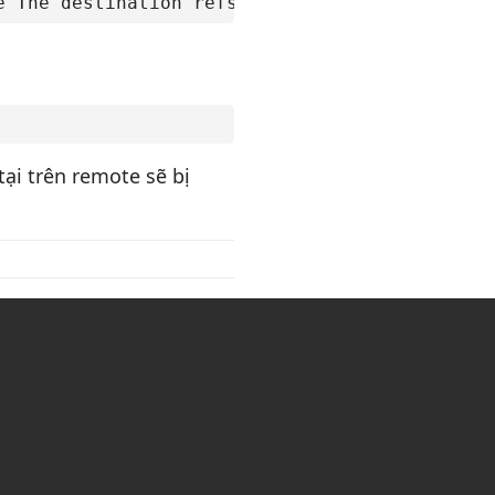
e The destination refspec neither matches an 
tại trên remote sẽ bị