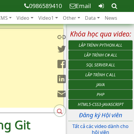
0986589410
Email
CMS
Video
Video1
Other
Data
News
Khóa học qua video:
LẬP TRÌNH PYTHON ALL
LẬP TRÌNH C# ALL
SQL SERVER ALL
LẬP TRÌNH C ALL
JAVA
PHP
HTML5-CSS3-JAVASCRIPT
Đăng ký Hội viên
ng Git
Tất cả các video dành cho
hội viên