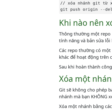
// xóa nhánh git từ x
Tiến hành chuyển từ SVN
git push origin --de
sang Git
Khi nào nên x
Chuẩn bị
Chuyển đổi
Thông thường một repo G
Đồng bộ hóa
tính năng và bản sửa lỗi
Chia sẻ
Các repo thường có mộ
Perforce sang Git - Tại sao
khác để hoạt động trên 
cần chuyển đổi
Sau khi hoàn thành công 
Các bước chuyển từ Perforce
sang Git
Xóa một nhán
Hướng dẫn nâng cao
Git sẽ không cho phép b
Git merge (Hợp nhất Git)
nhánh mà bạn KHÔNG xó
Merging so với Rebasing
Xóa một nhánh bằng các
Đặt lại, kiểm tra, và hoàn