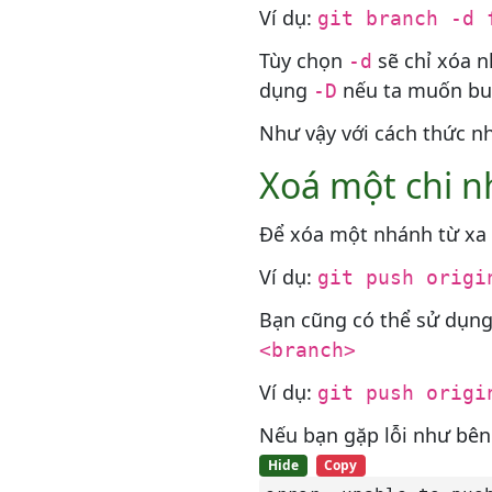
nguyên
Ví dụ:
git branch -d 
Nhật ký Git nâng cao
Tùy chọn
sẽ chỉ xóa n
-d
Refs và Reflog
dụng
nếu ta muốn buộ
-D
Git LFS
Như vậy với cách thức nh
Git gc
Xoá một chi 
Git brune
Để xóa một nhánh từ xa 
Git Bash
Ví dụ:
git push origi
Tham khảo
Bạn cũng có thể sử dụng
git rebase
<branch>
Cách xóa một nhánh Git
(deleting Git branch) cả cục
Ví dụ:
git push origi
bộ và từ xa
Nếu bạn gặp lỗi như bên 
Cách thay đổi nhánh cha
trong Git
Hide
Copy