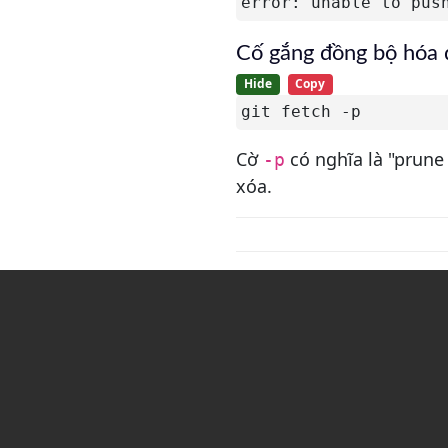
error: unable to pus
Tổng quan về Git rebase --
onto
Cố gắng đồng bộ hóa 
Hướng dẫn cuối cùng về Git
Merge và Git Rebase
Hide
Copy
git fetch -p
Cờ
có nghĩa là "prune 
-p
xóa.