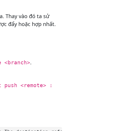
a. Thay vào đó ta sử
ợc đẩy hoặc hợp nhất.
.
e <branch>
t push <remote> :