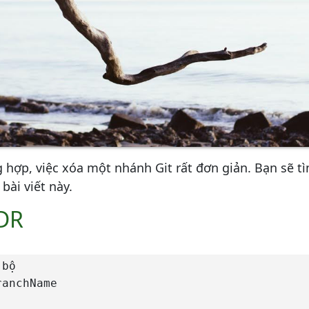
 hợp, việc xóa một nhánh Git rất đơn giản. Bạn sẽ t
bài viết này.
;DR
bộ

anchName
