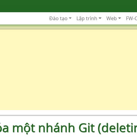
Đào tạo
Lập trình
Web
FW-
óa một nhánh Git (deleti