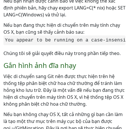
Nếu bạn nhận được cảnh báo về việc không thể xác
định phiên bản, hãy chạy export LANG=C(* nix) hoặc SET
LANG=C(Windows) và thử lại.
Nếu bạn đang thực hiện di chuyển trên máy tính chạy
OS X, bạn cũng sẽ thấy cảnh báo sau:
You appear to be running on a case-insensit
Chúng tôi sẽ giải quyết điều này trong phần tiếp theo.
Gắn hình ảnh đĩa nhạy
Việc di chuyển sang Git nên được thực hiện trên hệ
thống tệp phân biệt chữ hoa chữ thường để tránh làm
hỏng kho lưu trữ. Đây là một vấn đề nếu bạn đang thực
hiện di chuyển trên máy tính OS X, vì hệ thống tệp OS X
không phân biệt chữ hoa chữ thường.
Nếu bạn không chạy OS X, tất cả những gì bạn cần làm
là tạo một thư mục trên máy cục bộ của bạn được
gọi ~/GitMigration. Đây là nơi bạn sẽ thực hiện chuyển