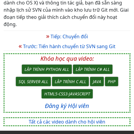
dành cho OS X) và thông tin tác giả, bạn đã sẵn sàng
nhập lịch sử SVN của mình vào kho lưu trữ Git mới. Giai
đoạn tiếp theo giải thích cách chuyển đổi này hoạt
động.
»
Tiếp: Chuyển đổi
«
Trước: Tiến hành chuyển từ SVN sang Git
Khóa học qua video:
LẬP TRÌNH PYTHON ALL
LẬP TRÌNH C# ALL
SQL SERVER ALL
LẬP TRÌNH C ALL
JAVA
PHP
HTML5-CSS3-JAVASCRIPT
Đăng ký Hội viên
Tất cả các video dành cho hội viên