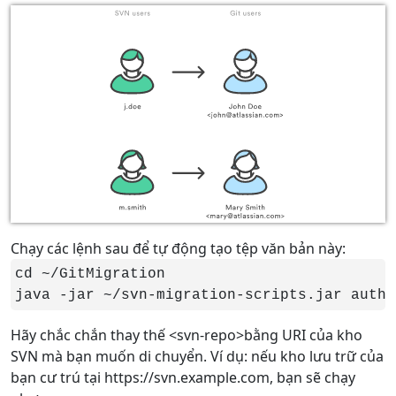
Chạy các lệnh sau để tự động tạo tệp văn bản này:
cd ~/GitMigration

java -jar ~/svn-migration-scripts.jar autho
Hãy chắc chắn thay thế <svn-repo>bằng URI của kho
SVN mà bạn muốn di chuyển. Ví dụ: nếu kho lưu trữ của
bạn cư trú tại https://svn.example.com, bạn sẽ chạy