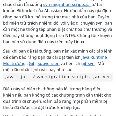
chắc chắn tải xuống
svn-migration-scripts.jar
từ tài
khoản Bitbucket của Atlassian. Hướng dẫn này giả định
rằng bạn đã lưu nó trong thư mục nhà của bạn. Tuyên
bố miễn trừ trách nhiệm: đối với việc di chuyển svn, bạn
cần một hệ thống tệp phân biệt chữ hoa chữ thường và
điều này không hoạt động trên NTFS. Chúng tôi khuyên
bạn nên sử dụng điều này trên máy Linux.
Sau khi bạn đã tải xuống, bạn nên xác minh các tập lệnh
để đảm bảo rằng bạn đã cài đặt tiện ích
Java Runtime
Môi trường
,
Git
,
Subversion
và tiện ích
git-svn
. Mở
một dấu nhắc lệnh và chạy như sau:
java -jar ~/svn-migration-scripts.jar verif
Điều này sẽ hiển thị thông báo lỗi trong bảng điều
khiển nếu bạn không có các chương trình cần thiết cho
quá trình di chuyển. Đảm bảo rằng mọi phần mềm bị
thiếu đã được cài đặt trước khi tiếp tục.