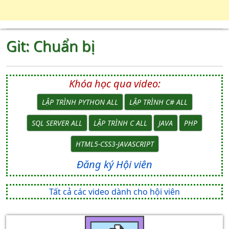
Git: Chuẩn bị
Khóa học qua video:
LẬP TRÌNH PYTHON ALL
LẬP TRÌNH C# ALL
SQL SERVER ALL
LẬP TRÌNH C ALL
JAVA
PHP
HTML5-CSS3-JAVASCRIPT
Đăng ký Hội viên
Tất cả các video dành cho hội viên