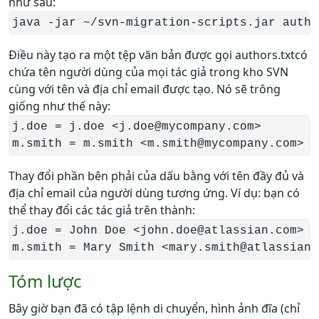
như sau:
java -jar ~/svn-migration-scripts.jar autho
Điều này tạo ra một tệp văn bản được gọi authors.txtcó
chứa tên người dùng của mọi tác giả trong kho SVN
cùng với tên và địa chỉ email được tạo. Nó sẽ trông
giống như thế này:
j.doe = j.doe <j.doe@mycompany.com>

m.smith = m.smith <m.smith@mycompany.com>
Thay đổi phần bên phải của dấu bằng với tên đầy đủ và
địa chỉ email của người dùng tương ứng. Ví dụ: bạn có
thể thay đổi các tác giả trên thành:
j.doe = John Doe <john.doe@atlassian.com>

m.smith = Mary Smith <mary.smith@atlassian.
Tóm lược
Bây giờ bạn đã có tập lệnh di chuyển, hình ảnh đĩa (chỉ