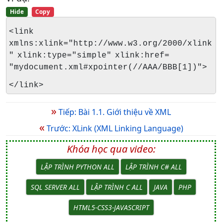
Hide
Copy
<link
xmlns:xlink="http://www.w3.org/2000/xlink
" xlink:type="simple" xlink:href=
"mydocument.xml#xpointer(//AAA/BBB[1])">
</link>
»
Tiếp: Bài 1.1. Giới thiệu về XML
«
Trước: XLink (XML Linking Language)
Khóa học qua video:
LẬP TRÌNH PYTHON ALL
LẬP TRÌNH C# ALL
SQL SERVER ALL
LẬP TRÌNH C ALL
JAVA
PHP
HTML5-CSS3-JAVASCRIPT