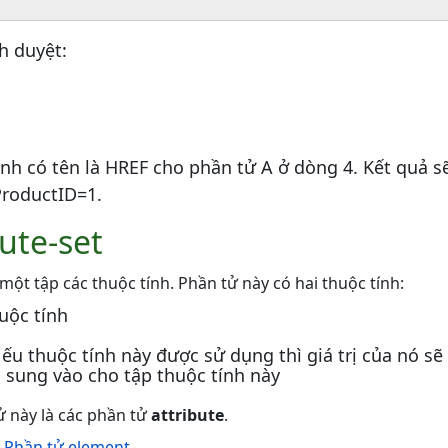
nh duyệt:
nh có tên là HREF cho phần tử A ở dòng 4. Kết quả sẽ 
ProductID=1.
ute-set
một tập các thuộc tính. Phần tử này có hai thuộc tính:
huộc tính
Nếu thuộc tính này được sử dụng thì giá trị của nó s
 sung vào cho tập thuộc tính này
ử này là các phần tử
attribute
.
ề
Phần tử element
.