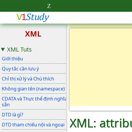
XML
XML Tuts
Giới thiệu
Quy tắc cần lưu ý
Chỉ thị xử lý và Chú thích
Không gian tên (namespace)
CDATA và Thực thể định nghĩa
sẵn
DTD là gì?
XML: attrib
DTD tham chiếu nội và ngoại