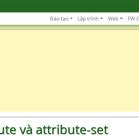
Đào tạo
Lập trình
Web
FW-
ute và attribute-set