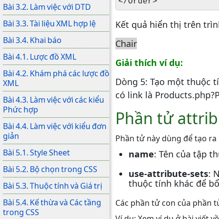
</Order>
Bài 3.2. Làm việc với DTD
Bài 3.3. Tài liệu XML hợp lệ
Kết quả hiển thị trên trì
Bài 3.4. Khai báo
Chair
Bài 4.1. Lược đồ XML
Giải thích ví dụ:
Bài 4.2. Khám phá các lược đồ
Dòng 5: Tạo một thuộc tí
XML
có link là Products.php?
Bài 4.3. Làm việc với các kiểu
Phức hợp
Phần tử attrib
Bài 4.4. Làm việc với kiểu đơn
giản
Phần tử này dùng để tạo ra 
Bài 5.1. Style Sheet
name
: Tên của tập t
Bài 5.2. Bộ chọn trong CSS
use-attribute-sets
: 
thuộc tính khác để bổ
Bài 5.3. Thuộc tính và Giá trị
Bài 5.4. Kế thừa và Các tầng
Các phần tử con của phần t
trong CSS
Ví dụ: Xem ví dụ ở bài viết v