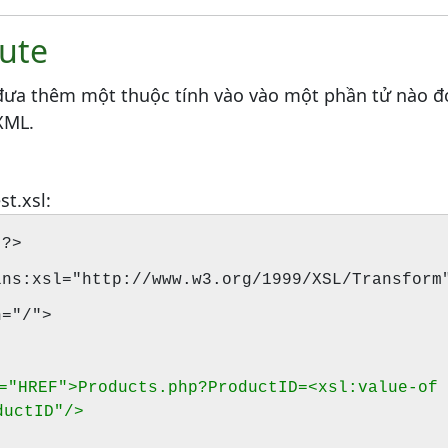
bute
đưa thêm một thuộc tính vào vào một phần tử nào đó
 XML.
st.xsl:
"?>
s:xsl="http://www.w3.org/1999/XSL/Transform"
="/">
e="HREF">Products.php?ProductID=<xsl:value-of
ductID"/>