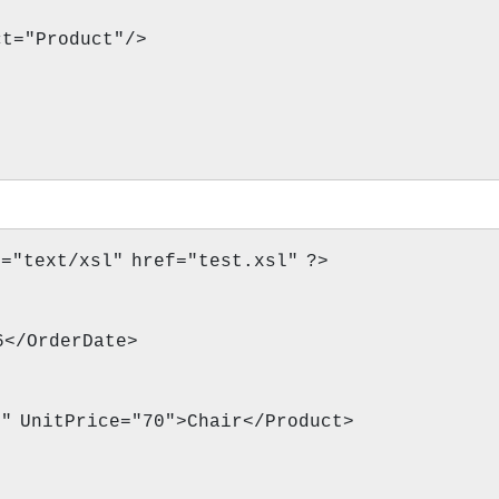
t="Product"/>
e="text/xsl" href="test.xsl" ?>
6</OrderDate>
1" UnitPrice="70">Chair</Product>