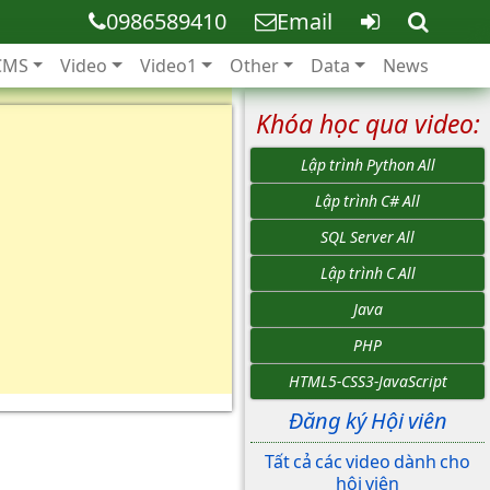
0986589410
Email
CMS
Video
Video1
Other
Data
News
Khóa học qua video:
Lập trình Python All
Lập trình C# All
SQL Server All
Lập trình C All
Java
PHP
HTML5-CSS3-JavaScript
Đăng ký Hội viên
Tất cả các video dành cho
hội viên