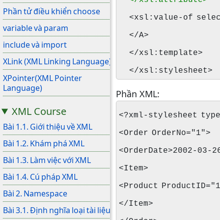
</xsl:attribute>
Phần tử điều khiển choose
<xsl:value-of selec
variable và param
</A>
include và import
</xsl:template>
XLink (XML Linking Language)
</xsl:stylesheet>
XPointer(XML Pointer
Language)
Phần XML:
XML Course
<?xml-stylesheet typ
Bài 1.1. Giới thiệu về XML
<Order OrderNo="1">
Bài 1.2. Khám phá XML
<OrderDate>2002-03-2
Bài 1.3. Làm việc với XML
<Item>
Bài 1.4. Cú pháp XML
<Product ProductID="
Bài 2. Namespace
</Item>
Bài 3.1. Định nghĩa loại tài liệu