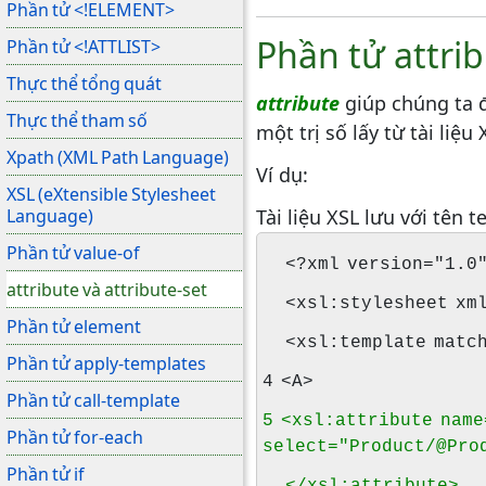
Phần tử <!ELEMENT>
Phần tử attri
Phần tử <!ATTLIST>
Thực thể tổng quát
attribute
giúp chúng ta 
Thực thể tham số
một trị số lấy từ tài liệu
Xpath (XML Path Language)
Ví dụ:
XSL (eXtensible Stylesheet
Language)
Tài liệu XSL lưu với tên te
Phần tử value-of
<?xml version="1.0
attribute và attribute-set
<xsl:stylesheet xmln
Phần tử element
<xsl:template match
Phần tử apply-templates
4 <A>
Phần tử call-template
5 <xsl:attribute nam
Phần tử for-each
select="Product/@Pro
Phần tử if