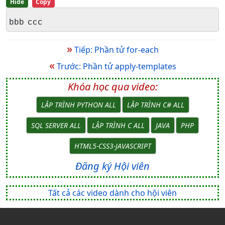
Hide
Copy
bbb ccc
»
Tiếp: Phần tử for-each
«
Trước: Phần tử apply-templates
Khóa học qua video:
LẬP TRÌNH PYTHON ALL
LẬP TRÌNH C# ALL
SQL SERVER ALL
LẬP TRÌNH C ALL
JAVA
PHP
HTML5-CSS3-JAVASCRIPT
Đăng ký Hội viên
Tất cả các video dành cho hội viên