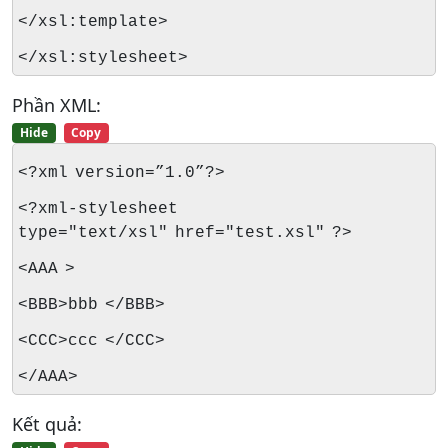
</xsl:template>
</xsl:stylesheet>
Phần XML:
Hide
Copy
<?xml version=”1.0”?>
<?xml-stylesheet
type="text/xsl" href="test.xsl" ?>
<AAA >
<BBB>bbb </BBB>
<CCC>ccc </CCC>
</AAA>
Kết quả: