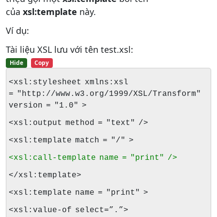
của
xsl:template
này.
Ví dụ:
Tài liệu XSL lưu với tên test.xsl:
Hide
Copy
<xsl:stylesheet xmlns:xsl
= "http://www.w3.org/1999/XSL/Transform"
version = "1.0" >
<xsl:output method = "text" />
<xsl:template match = "/" >
<xsl:call-template name = "print" />
</xsl:template>
<xsl:template name = "print" >
<xsl:value-of select=”.”>