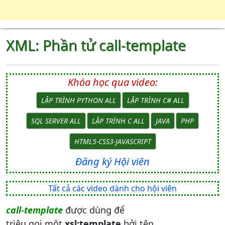
XML: Phần tử call-template
Khóa học qua video:
LẬP TRÌNH PYTHON ALL
LẬP TRÌNH C# ALL
SQL SERVER ALL
LẬP TRÌNH C ALL
JAVA
PHP
HTML5-CSS3-JAVASCRIPT
Đăng ký Hội viên
Tất cả các video dành cho hội viên
call-template
được dùng để
triệu gọi một
xsl:template
bởi tên