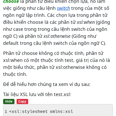
choose
là phần tử điều khiển chọn lựa, nó làm
việc giống như câu lệnh
switch
trong của một số
ngôn ngữ lập trình. Các chọn lựa trong phần tử
điều khiển choose là các phần tử
xsl:when
(giống
như case trong trong câu lệnh switch của ngôn
ngữ C) và phần tử
xsl:otherwise
(Giống như
default trong câu lệnh switch của ngôn ngữ C).
Phần tử choose không có thuộc tính, phần tử
xsl:when có một thuộc tính test, giá trị của nó là
một biểu thức, phần tử xsl:otherwise không có
thuộc tính.
Để dễ hiểu hơn chúng ta xem ví dụ sau:
Tài liệu XSL lưu với tên test.xsl:
Hide
Copy
1 <xsl:stylesheet xmlns:xsl