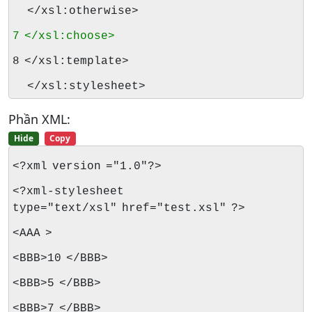
</xsl:otherwise>
7 </xsl:choose>
8 </xsl:template>
</xsl:stylesheet>
Phần XML:
Hide
Copy
<?xml version ="1.0"?>
<?xml-stylesheet
type="text/xsl" href="test.xsl" ?>
<AAA >
<BBB>10 </BBB>
<BBB>5 </BBB>
<BBB>7 </BBB>