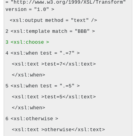
= "http://www.w3.org/1999/XSL/Transform"
version = "1.0" >
<xsl:output method = "text" />
2 <xsl:template match = "BBB" >
3 <xsl:choose >
4 <xsl:when test = ".=7" >
<xsl:text >test=7</xsl:text>
</xsl:when>
5 <xsl:when test = ".=5" >
<xsl:text >test=5</xsl:text>
</xsl:when>
6 <xsl:otherwise >
<xsl:text >otherwise</xsl:text>