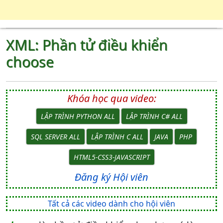
XML: Phần tử điều khiển
choose
Khóa học qua video:
LẬP TRÌNH PYTHON ALL
LẬP TRÌNH C# ALL
SQL SERVER ALL
LẬP TRÌNH C ALL
JAVA
PHP
HTML5-CSS3-JAVASCRIPT
Đăng ký Hội viên
Tất cả các video dành cho hội viên