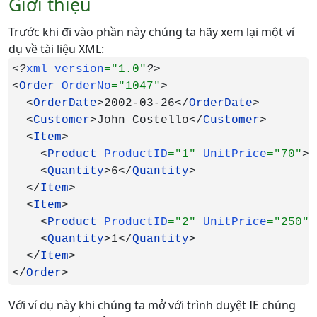
Giới thiệu
Trước khi đi vào phần này chúng ta hãy xem lại một ví
dụ về tài liệu XML:
<?
xml version
="1.0"
<
Order 
OrderNo
="1047"
>

  <
OrderDate
>2002-03-26</
OrderDate
>

  <
Customer
>John Costello</
Customer
>

  <
Item
>

    <
Product 
ProductID
="1" 
UnitPrice
="70"
>C
    <
Quantity
>6</
Quantity
>

  </
Item
>

  <
Item
>

    <
Product 
ProductID
="2" 
UnitPrice
="250"
>
    <
Quantity
>1</
Quantity
>

  </
Item
>

</
Order
>
Với ví dụ này khi chúng ta mở với trình duyệt IE chúng