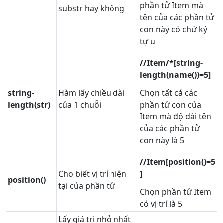
phần tử Item mà
substr hay không
tên của các phần tử
con này có chứ ký
tự u
//Item/*[string-
length(name())=5]
string-
Hàm lấy chiều dài
Chọn tất cả các
length(str)
của 1 chuỗi
phần tử con của
Item mà độ dài tên
của các phần tử
con này là 5
//Item[position()=5
Cho biết vị trí hiện
]
position()
tại của phần tử
Chọn phần tử Item
có vị trí là 5
Lấy giá trị nhỏ nhất