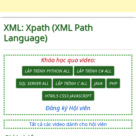
XML: Xpath (XML Path
Language)
Khóa học qua video:
LẬP TRÌNH PYTHON ALL
LẬP TRÌNH C# ALL
SQL SERVER ALL
LẬP TRÌNH C ALL
JAVA
PHP
HTML5-CSS3-JAVASCRIPT
Đăng ký Hội viên
Tất cả các video dành cho hội viên