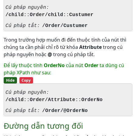
Cú pháp nguyên:
/child::Order/child::Custumer
Cú pháp tắt:
/Order/Custumer
Trong trường hợp muốn đi đến thuộc tính của nút thì
chúng ta cần phải chỉ rõ từ khóa
Attribute
trong cú
pháp nguyên hoặc
@
trong cú pháp tắt.
Để lấy thuộc tính
OrderNo
của nút
Order
ta dùng cú
pháp XPath như sau:
Hide
Copy
Cú pháp nguyên:
/child::Order/Attribute::OrderNo
Cú pháp tắt:
/Order/@OrderNo
Đường dẫn tương đối