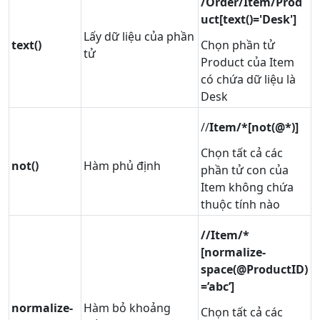
/Order/Item/Prod
uct[text()='Desk']
Lấy dữ liệu của phần
text()
Chọn phần tử
tử
Product của Item
có chứa dữ liệu là
Desk
//
Item/*[not(@*)]
Chọn tất cả các
not()
Hàm phủ định
phần tử con của
Item không chứa
thuộc tính nào
//Item/*
[normalize-
space(@ProductID)
=’abc’]
normalize-
Hàm bỏ khoảng
Chọn tất cả các