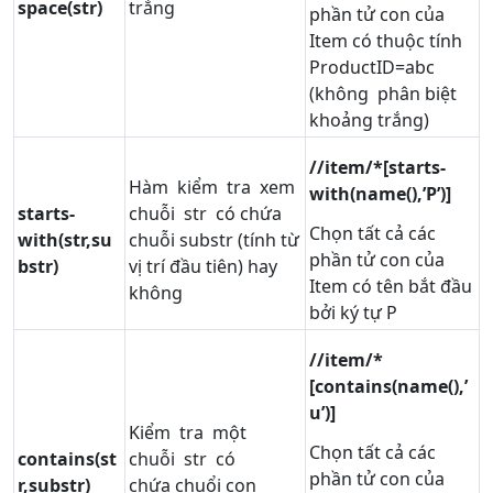
space(str)
trắng
phần tử con của
Item có thuộc tính
ProductID=abc
(không phân biệt
khoảng trắng)
//item/*[starts-
Hàm kiểm tra xem
with(name(),’P’)]
starts-
chuỗi str có chứa
Chọn tất cả các
with(str,su
chuỗi substr (tính từ
phần tử con của
bstr)
vị trí đầu tiên) hay
Item có tên bắt đầu
không
bởi ký tự P
//item/*
[contains(name(),’
u’)]
Kiểm tra một
Chọn tất cả các
contains(st
chuỗi str có
phần tử con của
r,substr)
chứa chuổi con