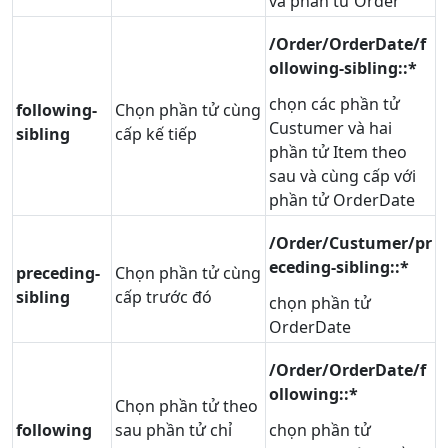
và phần tử Order
/Order/OrderDate/f
ollowing-sibling::*
chọn các phần tử
following-
Chọn phần tử cùng
Custumer và hai
sibling
cấp kế tiếp
phần tử Item theo
sau và cùng cấp với
phần tử OrderDate
/Order/Custumer/pr
eceding-sibling::*
preceding-
Chọn phần tử cùng
sibling
cấp trước đó
chọn phần tử
OrderDate
/Order/OrderDate/f
ollowing::*
Chọn phần tử theo
following
sau phần tử chỉ
chọn phần tử