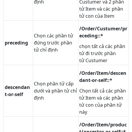
định
Custumer và 2 phần
tử Item và các phần
tử con của Item
/Order/Custumer/pr
Chọn các phần tử
eceding::*
preceding
đứng trước phần
chọn tất cả các phần
tử chỉ định
tử đi trước phần
tử Custumer
/Order/Item/descen
dant-or-self::*
Chọn phần tử cấp
descendan
dưới và phần tử chỉ
Chọn tất cả các phần
t-or-self
định
tử Item và các phần
tử con của phần tử
này
/Order/Item/produc
t/ancestor-or-self::*