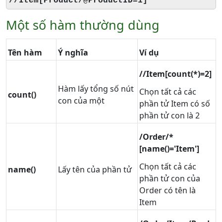
//Item[Product/@ProductID=1]
Một số hàm thường dùng
Tên hàm
Ý nghĩa
Ví dụ
//Item[count(*)=2]
Hàm lấy tổng số nút
Chọn tất cả các
count()
con của một
phần tử Item có số
phần tử con là 2
/Order/*
[name()='Item']
Chọn tất cả các
name()
Lấy tên của phần tử
phần tử con của
Order có tên là
Item