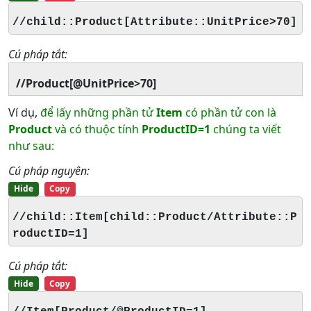
//child::Product[Attribute::UnitPrice>70]
Cú pháp tắt:
//Product[@UnitPrice>70]
Ví dụ,
để lấy những phần tử
Item
có phần tử con là
Product
và có thuộc tính
ProductID=1
chúng ta viết
như sau:
Cú pháp nguyên:
Hide
Copy
//child::Item[child::Product/Attribute::P
roductID=1]
Cú pháp tắt:
Hide
Copy