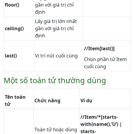
floor()
gần với giá trị chỉ
định
Lấy giá trị lớn nhất
ceiling()
gần với giá trị chỉ
định
//Item[last()]
last()
Vị trí nút cuối cùng
Chọn phần tử Item
cuối cùng
Một số toán tử thường dùng
Tên toán
Chức năng
Ví dụ
tử
//Item/*[starts-
with(name(),’U’) |
Toán tử hoặc dùng
starts-