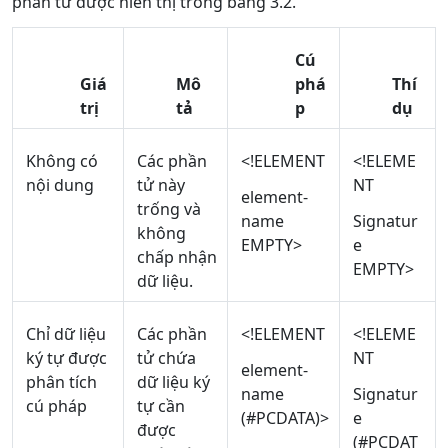
phần tử được hiển thị trong bảng 3.2.
Cú
Giá
Mô
phá
Thí
trị
tả
p
dụ
Không có
Các phần
<!ELEMENT
<!ELEME
nội dung
tử này
NT
element-
trống và
name
Signatur
không
EMPTY>
e
chấp nhận
EMPTY>
dữ liệu.
Chỉ dữ liệu
Các phần
<!ELEMENT
<!ELEME
ký tự được
tử chứa
NT
element-
phân tích
dữ liệu ký
name
Signatur
cú pháp
tự cần
(#PCDATA)>
e
được
(#PCDAT