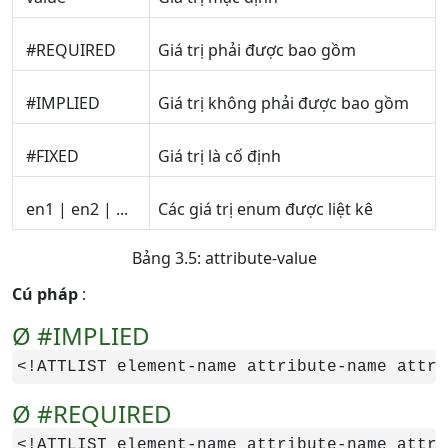
#REQUIRED
Giá trị phải được bao gồm
#IMPLIED
Giá trị không phải được bao gồm
#FIXED
Giá trị là cố định
en1 | en2 | ...
Các giá trị enum được liệt kê
Bảng 3.5: attribute-value
Cú pháp
:
Ø ​#IMPLIED
<!ATTLIST element-name attribute-name attri
Ø #REQUIRED
<!ATTLIST element-name attribute-name attri