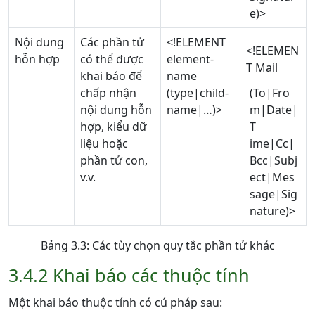
e)>
Nội dung
Các phần tử
<!ELEMENT
<!ELEMEN
hỗn hợp
có thể được
element-
T Mail
khai báo để
name
chấp nhận
(type|child-
(To|Fro
nội dung hỗn
name|…)>
m|Date|
hợp, kiểu dữ
T
liệu hoặc
ime|Cc|
phần tử con,
Bcc|Subj
v.v.
ect|Mes
sage|Sig
nature)>
Bảng 3.3: Các tùy chọn quy tắc phần tử khác
3.4.2 Khai báo các thuộc tính
Một khai báo thuộc tính có cú pháp sau: