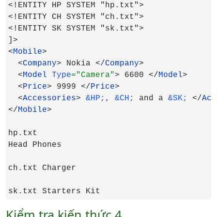
<!ENTITY HP SYSTEM "hp.txt">

<!ENTITY CH SYSTEM "ch.txt">

<!ENTITY SK SYSTEM "sk.txt">

]>

<
Mobile
>

  <
Company
> Nokia </
Company
>

  <
Model 
Type
="Camera"
> 6600 </
Model
>

  <
Price
> 9999 </
Price
>

  <
Accessories
> 
&HP;
, 
&CH; 
and a 
&SK; 
</
Acc
</
Mobile
>

hp.txt

Head Phones

ch.txt Charger

sk.txt Starters Kit
Kiểm tra kiến thức 4