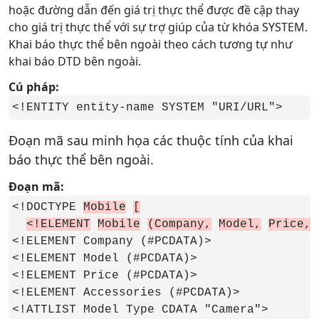
hoặc đường dẫn đến giá trị thực thể được đề cập thay
cho giá trị thực thể với sự trợ giúp của từ khóa SYSTEM.
Khai báo thực thể bên ngoài theo cách tương tự như
khai báo DTD bên ngoài.
Cú pháp:
<!ENTITY entity-name SYSTEM "URI/URL">
Đoạn mã sau minh họa các thuộc tính của khai
báo thực thể bên ngoài.
Đoạn mã:
<!DOCTYPE 
Mobile
[
<!ELEMENT
Mobile
(Company,
Model,
Price,
<!ELEMENT Company (#PCDATA)>

<!ELEMENT Model (#PCDATA)>

<!ELEMENT Price (#PCDATA)>

<!ELEMENT Accessories (#PCDATA)>

<!ATTLIST Model Type CDATA "Camera">
