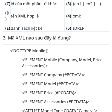
(C)
id của một phần tử khác
(3)
(en1 | en2 | ...)
(D
tên XML hợp lệ
(4)
xml:
)
(E)
danh sách liệt kê
(5)
IDREF
3. Mã XML nào sau đây là đúng?
<!DOCTYPE Mobile [
<!ELEMENT Mobile (Company, Model, Price,
Accessories)>
<!ELEMENT Company (#PCDATA)>
<!ELEMENT Model (#PCDATA)>
<!ELEMENT Price (#PCDATA)>
<!ELEMENT Accessories (#PCDATA)>
<!ATTLIST Model Type CDATA "Camera">