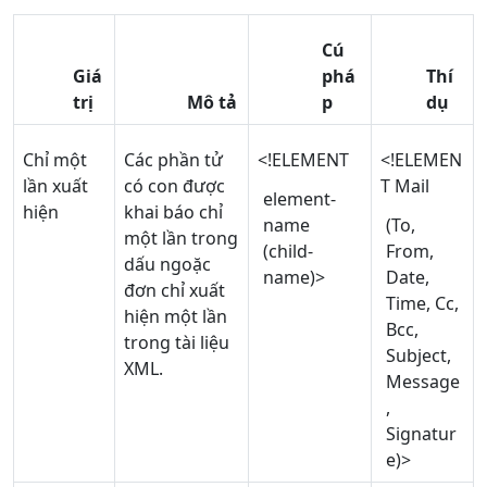
Cú
Giá
phá
Thí
trị
Mô tả
p
dụ
Chỉ một
Các phần tử
<!ELEMENT
<!ELEMEN
lần xuất
có con được
T Mail
element-
hiện
khai báo chỉ
name
(To,
một lần trong
(child-
From,
dấu ngoặc
name)>
Date,
đơn chỉ xuất
Time, Cc,
hiện một lần
Bcc,
trong tài liệu
Subject,
XML.
Message
,
Signatur
e)>