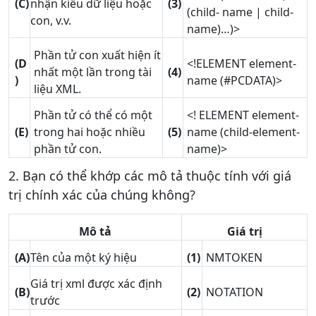
(C)
nhận kiểu dữ liệu hoặc
(3)
(child- name | child-
con, v.v.
name)…)>
Phần tử con xuất hiện ít
(D
<!ELEMENT element-
nhất một lần trong tài
(4)
)
name (#PCDATA)>
liệu XML.
Phần tử có thể có một
<! ELEMENT element-
(E)
trong hai hoặc nhiều
(5)
name (child-element-
phần tử con.
name)>
2. Bạn có thể khớp các mô tả thuộc tính với giá
trị chính xác của chúng không?
Mô tả
Giá trị
(A)
Tên của một ký hiệu
(1)
NMTOKEN
Giá trị xml được xác định
(B)
(2)
NOTATION
trước