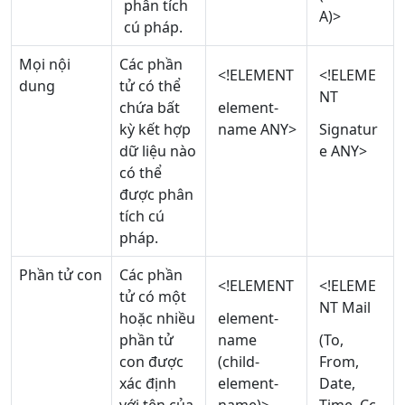
phân tích
A)>
cú pháp.
Mọi nội
Các phần
<!ELEMENT
<!ELEME
dung
tử có thể
NT
chứa bất
element-
kỳ kết hợp
name ANY>
Signatur
dữ liệu nào
e ANY>
có thể
được phân
tích cú
pháp.
Phần tử con
Các phần
<!ELEMENT
<!ELEME
tử có một
NT Mail
hoặc nhiều
element-
phần tử
name
(To,
con được
(child-
From,
xác định
element-
Date,
với tên của
name)>
Time, Cc,