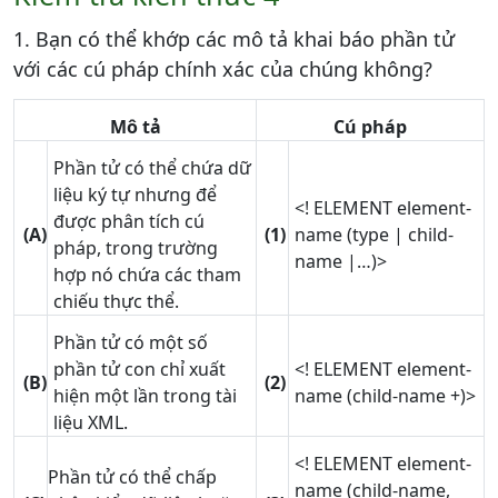
1. Bạn có thể khớp các mô tả khai báo phần tử
với các cú pháp chính xác của chúng không?
Mô tả
Cú pháp
Phần tử có thể chứa dữ
liệu ký tự nhưng để
<! ELEMENT element-
được phân tích cú
(A)
(1)
name (type | child-
pháp, trong trường
name |…)>
hợp nó chứa các tham
chiếu thực thể.
Phần tử có một số
phần tử con chỉ xuất
<! ELEMENT element-
(B)
(2)
hiện một lần trong tài
name (child-name +)>
liệu XML.
<! ELEMENT element-
Phần tử có thể chấp
name (child-name,