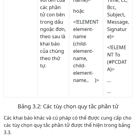
các phần
Bcc,
hoặc
tử con bên
Subject,
trong dấu
<!ELEMENT
Message,
ngoặc đơn,
element-
Signatur
theo sau là
name
e)>
khai báo
(child-
<!ELEME
của chúng
element-
NT To
theo thứ
name,
(#PCDAT
tự.
child-
A)>
element-
name,. )>
…
…
Bảng 3.2: Các tùy chọn quy tắc phần tử
Các khai báo khác và cú pháp có thể được cung cấp cho
các tùy chọn quy tắc phần tử được thể hiện trong bảng
3.3.