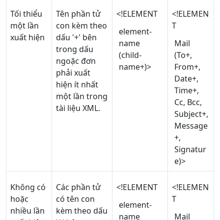
Tối thiểu
Tên phần tử
<!ELEMENT
<!ELEMEN
một lần
con kèm theo
T
element-
xuất hiện
dấu '+' bên
name
Mail
trong dấu
(child-
(To+,
ngoặc đơn
name+)>
From+,
phải xuất
Date+,
hiện ít nhất
Time+,
một lần trong
Cc, Bcc,
tài liệu XML.
Subject+,
Message
+,
Signatur
e)>
Không có
Các phần tử
<!ELEMENT
<!ELEMEN
hoặc
có tên con
T
element-
nhiều lần
kèm theo dấu
name
Mail