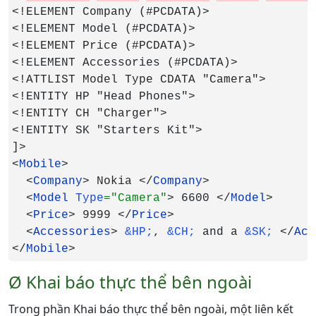
<!ELEMENT Company (#PCDATA)>

<!ELEMENT Model (#PCDATA)>

<!ELEMENT Price (#PCDATA)>

<!ELEMENT Accessories (#PCDATA)>

<!ATTLIST Model Type CDATA "Camera">

<!ENTITY HP "Head Phones">

<!ENTITY CH "Charger">

<!ENTITY SK "Starters Kit">

]>

<
Mobile
>

  <
Company
> Nokia </
Company
>

  <
Model 
Type
="Camera"
> 6600 </
Model
>

  <
Price
> 9999 </
Price
>

  <
Accessories
> 
&HP;
, 
&CH; 
and a 
&SK; 
</
Acc
</
Mobile
>
Ø Khai báo thực thể bên ngoài
Trong phần Khai báo thực thể bên ngoài, một liên kết