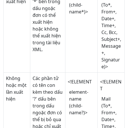
xuất hiện
'*' bên trong
(child-
(To*,
dấu ngoặc
name*)>
From+,
đơn có thể
Date+,
xuất hiện
Time+,
hoặc không
Cc, Bcc,
thể xuất hiện
Subject+,
trong tài liệu
Message
XML.
+,
Signatur
e)>
Không
Các phần tử
<!ELEMENT
<!ELEMEN
hoặc một
có tên con
T
lần xuất
kèm theo dấu
element-
hiện
'?' dấu bên
name
Mail
trong dấu
(child-
(To*,
ngoặc đơn có
name?)>
From+,
thể bị bỏ qua
Date+,
hoặc chỉ xuất
Time+,