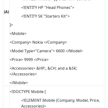
<!ENTITY HP "Head Phones">
(A)
<!ENTITY SK "Starters Kit">
]>
<Mobile>
<Company> Nokia </Company>
<Model Type="Camera"> 6600 </Model>
<Price> 9999 </Price>
<Accessories> &HP;, &CH; and a &SK;
</Accessories>
</Mobile>
<!DOCTYPE Mobile [
<!ELEMENT Mobile (Company, Model, Price,
Accessories)>