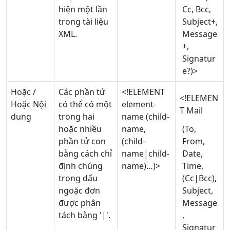
hiện một lần
Cc, Bcc,
trong tài liệu
Subject+,
XML.
Message
+,
Signatur
e?)>
Hoặc /
Các phần tử
<!ELEMENT
<!ELEMEN
Hoặc Nội
có thể có một
element-
T Mail
dung
trong hai
name (child-
hoặc nhiều
name,
(To,
phần tử con
(child-
From,
bằng cách chỉ
name|child-
Date,
định chúng
name)…)>
Time,
trong dấu
(Cc|Bcc),
ngoặc đơn
Subject,
được phân
Message
tách bằng '|'.
,
Signatur