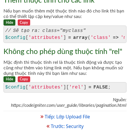
Thêm thuộc tính cho các link
Nếu bạn muốn thêm một thuộc tính nào đó cho link thì bạn
có thể thiết lập cặp key/value như sau:
Hide
Copy
// Sẽ tạo ra: class="myclass"
$config
[
'attributes'
] 
=
array
(
'class'
=>
'my
Không cho phép dùng thuộc tính "rel"
Mặc định thì thuộc tính rel là thuộc tính động và được tạo
cũng như thêm vào từng link một. Nếu bạn không muốn sử
dụng thuộc tính này thì bạn làm như sau:
Hide
Copy
$config
[
'attributes'
][
'rel'
] 
=
FALSE
Nguồn:
https://codeigniter.com/user_guide/libraries/pagination.html
»
Tiếp: Lớp Upload File
«
Trước: Security