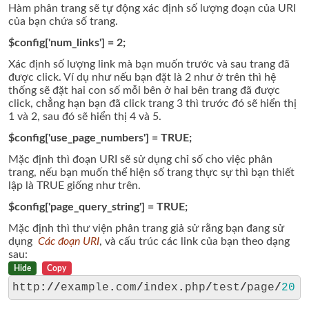
Hàm phân trang sẽ tự động xác định số lượng đoạn của URI
của bạn chứa số trang.
$config['num_links'] = 2;
Xác định số lượng link mà bạn muốn trước và sau trang đã
được click. Ví dụ như nếu bạn đặt là 2 như ở trên thì hệ
thống sẽ đặt hai con số mỗi bên ở hai bên trang đã được
click, chẳng hạn bạn đã click trang 3 thì trước đó sẽ hiển thị
1 và 2, sau đó sẽ hiển thị 4 và 5.
$config['use_page_numbers'] = TRUE;
Mặc định thì đoạn URI sẽ sử dụng chỉ số cho việc phân
trang, nếu bạn muốn thể hiện số trang thực sự thì bạn thiết
lập là TRUE giống như trên.
$config['page_query_string'] = TRUE;
Mặc định thì thư viện phân trang giả sử rằng bạn đang sử
dụng
Các đoạn URI
, và cấu trúc các link của bạn theo dạng
sau:
Hide
Copy
http
://
example
.
com
/
index
.
php
/
test
/
page
/
20