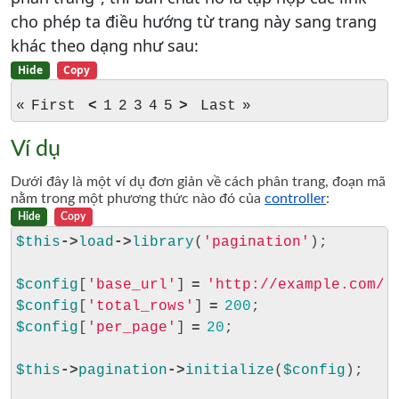
cho phép ta điều hướng từ trang này sang trang
khác theo dạng như sau:
Hide
Copy
« First
<
1 2 3 4 5
>
Last »
Ví dụ
Dưới đây là một ví dụ đơn giản về cách phân trang, đoạn mã
nằm trong một phương thức nào đó của
controller
:
Hide
Copy
$this
->
load
->
library
(
'pagination'
);

$config
[
'base_url'
] 
=
'http://example.com/i
$config
[
'total_rows'
] 
=
200
$config
[
'per_page'
] 
=
20
;

$this
->
pagination
->
initialize
(
$config
);
