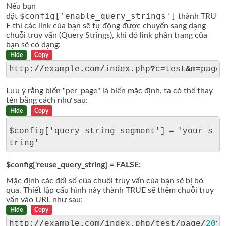
Nếu bạn
$config['enable_query_strings']
đặt
thành TRU
E thì các link của bạn sẽ tự động được chuyển sang dạng
chuỗi truy vấn (Query Strings), khi đó link phân trang của
bạn sẽ có dạng:
Hide
Copy
http
://
example
.
com
/
index
.
php
?
c
=
test
&
m
=
page
&
Lưu ý rằng biến "per_page" là biến mặc định, ta có thể thay
tên bằng cách như sau:
Hide
Copy
$config['query_string_segment'] = 'your_s
tring'
$config['reuse_query_string] = FALSE;
Mặc định các đối số của chuỗi truy vấn của bạn sẽ bị bỏ
qua. Thiết lập cấu hình này thành TRUE sẽ thêm chuỗi truy
vấn vào URL như sau:
Hide
Copy
http
://
example
.
com
/
index
.
php
/
test
/
page
/
20
?
q