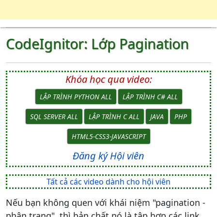
CodeIgnitor: Lớp Pagination
Khóa học qua video:
LẬP TRÌNH PYTHON ALL
LẬP TRÌNH C# ALL
SQL SERVER ALL
LẬP TRÌNH C ALL
JAVA
PHP
HTML5-CSS3-JAVASCRIPT
Đăng ký Hội viên
Tất cả các video dành cho hội viên
Nếu bạn không quen với khái niệm "pagination -
phân trang", thì bản chất nó là tập hợp các link