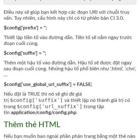
Điều này sẽ giúp bạn kết hợp các đoạn URI với chuỗi truy
vấn. Tuy nhiên, cấu hình này chỉ có từ phiên bản CI 3.0.
$config['prefix'] = '';
Thiết lập tiền tố vào đường dẫn. Tiền tố sẽ nằm ngay trước
đoạn cuối cùng.
$config['suffix'] = '';
Thêm một hậu tố vào đường dẫn. Hậu tố sẽ được đặt ngay
sau đoạn cuối cùng. Những hậu tố phổ biên như '.html', '.chn',
...
$config[‘use_global_url_suffix’] = FALSE;
Nếu đặt là TRUE thì nó sẽ ghi đè giá
$config['suffix']
trị
và thiết lập nó thành giá trị có
$config['url_suffix']
trong
trong tập
tin
application/config/config.php
.
Thêm thẻ HTML
Nếu bạn muốn bao ngoài phần phân trang bằng một thẻ nào