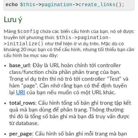
echo
$this
->
pagination
->
create_links
();
Lưu ý
$config
Mảng
chứa các biến cấu hình của bạn. nó sẽ được
$this->pagination-
truyền tới phương thức
>initialize()
như thể hiện ở ví dụ trên. Mặc dù có
khoảng 20 mục bạn có thể cấu hình, nhưng tối thiểu bạn cần
cấu hình ba mục sau đây:
base_url
: Đây là URL hoàn chỉnh tới controller
class/function chứa phần phân trang của bạn.
Trong ví dụ trên thì nó trỏ tới controller "Test" và
hàm "page". Cần nhớ rằng bạn có thể định tuyến
lại
URI
của bạn nếu muốn có một URL khác.
total_rows
: Cấu hình tổng số bản ghi trong tập kết
quả mà bạn dùng để phân trang. Thông thường
thì đó là tổng số bản ghi mà bạn đã truy vấn được
từ database.
per_page
: Cấu hình số bản ghi mỗi trang mà bạn