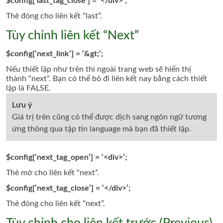
$config[‘last_tag_close’] = ‘</div>’;
Thẻ đóng cho liên kết
“last”.
Tùy chỉnh liên kết “Next”
$config[‘next_link’] = ‘&gt;’;
Nếu thiết lập như trên thì ngoài trang web sẽ hiển thị
thành “next”. Bạn có thể bỏ đi liên kết nay bằng cách thiết
lập là FALSE.
Lưu ý
Giá trị trên cũng có thể được dịch sang ngôn ngữ tương
ứng thông qua tập tin language mà bạn đã thiết lập.
$config[‘next_tag_open’] = ‘<div>’;
Thẻ mở cho liên kết “next”.
$config[‘next_tag_close’] = ‘</div>’;
Thẻ đóng cho liên kết
“next”.