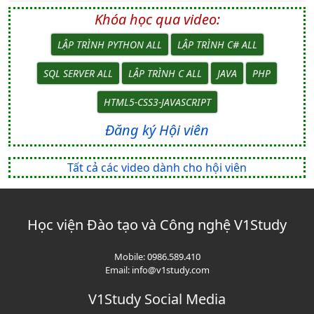
Khóa học qua video:
LẬP TRÌNH PYTHON ALL
LẬP TRÌNH C# ALL
SQL SERVER ALL
LẬP TRÌNH C ALL
JAVA
PHP
HTML5-CSS3-JAVASCRIPT
Đăng ký Hội viên
Tất cả các video dành cho hội viên
Học viện Đào tạo và Công nghệ V1Study
Mobile:
0986.589.410
Email:
info@v1study.com
V1Study Social Media