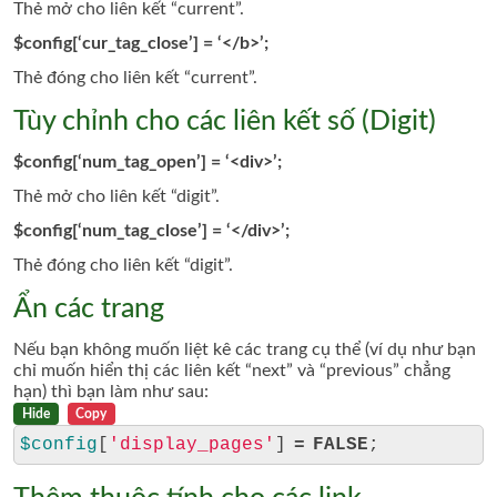
Thẻ mở cho liên kết “current”.
$config[‘cur_tag_close’] = ‘</b>’;
Thẻ đóng cho liên kết
“current”.
Tùy chỉnh cho các liên kết số (Digit)
$config[‘num_tag_open’] = ‘<div>’;
Thẻ mở cho liên kết “digit”.
$config[‘num_tag_close’] = ‘</div>’;
Thẻ đóng cho liên kết
“digit”.
Ẩn các trang
Nếu bạn không muốn liệt kê các trang cụ thể (ví dụ như bạn
chỉ muốn hiển thị các liên kết “next” và “previous” chẳng
hạn) thì bạn làm như sau:
Hide
Copy
$config
[
'display_pages'
] 
=
FALSE
;