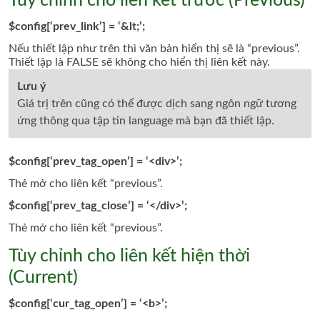
Tùy chỉnh cho liên kết trước (Previous)
$config[‘prev_link’] = ‘&lt;’;
Nếu thiết lập như trên thì văn bản hiển thị sẽ là “previous”.
Thiết lập là FALSE sẽ không cho hiển thị liên kết này.
Lưu ý
Giá trị trên cũng có thể được dịch sang ngôn ngữ tương
ứng thông qua tập tin language mà bạn đã thiết lập.
$config[‘prev_tag_open’] = ‘<div>’;
Thẻ mở cho liên kết “previous”.
$config[‘prev_tag_close’] = ‘</div>’;
Thẻ mở cho liên kết
“previous”.
Tùy chỉnh cho liên kết hiện thời
(Current)
$config[‘cur_tag_open’] = ‘<b>’;