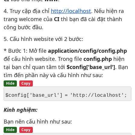
4. Truy cập địa chỉ
http://localhost
. Nếu hiện ra
trang welcome của
CI
thì bạn đã cài đặt thành
công bước đầu.
5. Cấu hình website với 2 bước:
* Bước 1: Mở file
application/config/config.php
để cấu hình website. Trong file
config.php
hiện
tại bạn chỉ quan tâm tới
$config['base_url']
. Bạn
tìm đến phần này và cấu hình như sau:
Hide
Copy
$config['base_url'] = 'http://localhost';
Kinh nghi
ệ
m
:
Bạn nên cấu hình như sau:
Hide
Copy