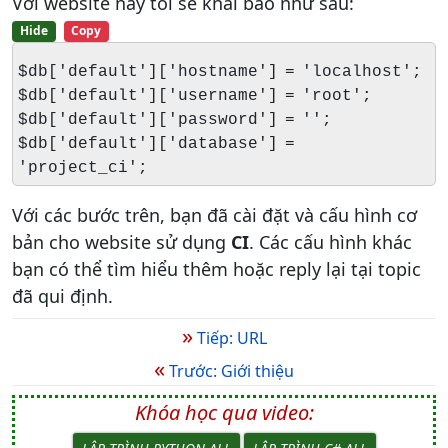
Với website này tôi sẽ khai báo như sau:
Hide
Copy
$db['default']['hostname'] = 'localhost';
$db['default']['username'] = 'root';
$db['default']['password'] = '';
$db['default']['database'] =
'project_ci';
Với các bước trên, bạn đã cài đặt và cấu hình cơ
bản cho website sử dụng
CI
. Các cấu hình khác
bạn có thể tìm hiểu thêm hoặc reply lại tại topic
đã qui định.
»
Tiếp: URL
«
Trước: Giới thiệu
Khóa học qua video: