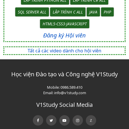
LẬP TRÌNH PYTHON ALL
LẬP TRÌNH C# ALL
SQL SERVER ALL
LẬP TRÌNH C ALL
JAVA
PHP
HTML5-CSS3-JAVASCRIPT
Đăng ký Hội viên
Tất cả các video dành cho hội viên
Học viện Đào tạo và Công nghệ V1Study
Mobile:
0986.589.410
Email:
info@v1study.com
V1Study Social Media