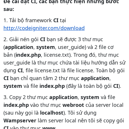
Đ
ể
cài đ
ặ
t CI, các b
ạ
n th
ự
c hi
ệ
n nh
ữ
ng b
ướ
c
sau:
1. Tải bộ framework
CI
tại
http://codeigniter.com/download
2. Giải nén gói
CI
bạn sẽ được 3 thư mục
(
application
,
system
, user_guide) và 2 file cơ
bản (
index.php
, license.txt). Trong đó, thư mục
user_guide là thư mục chứa tài liệu hướng dẫn sử
dụng
CI
, file license.txt là file license. Toàn bộ gói
CI
bạn chỉ quan tâm 2 thư mục
application
,
system
và file
index.php
(đây là toàn bộ gói
CI
).
3. Copy 2 thư mục
application
,
system
và file
index.php
vào thư mục
webroot
của server local
(sau này gọi là
localhost
). Tôi sử dụng
Wampserver
làm server local nên tôi sẽ copy gói
CI
vào thư mục
www
.