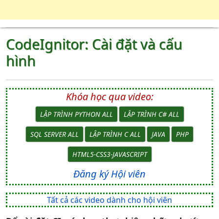
CodeIgnitor: Cài đặt và cấu
hình
Khóa học qua video:
LẬP TRÌNH PYTHON ALL
LẬP TRÌNH C# ALL
SQL SERVER ALL
LẬP TRÌNH C ALL
JAVA
PHP
HTML5-CSS3-JAVASCRIPT
Đăng ký Hội viên
Tất cả các video dành cho hội viên