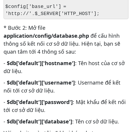
$config['base_url'] =
'http://'.$_SERVER['HTTP_HOST'];
* Bước 2: Mở file
application/config/database.php
để cấu hình
thông số kết nối cơ sở dữ liệu. Hiện tại, bạn sẽ
quan tâm tới 4 thông số sau:
-
$db['default']['hostname']
: Tên host của cơ sở
dữ liệu.
-
$db['default']['username']
: Username để kết
nối tới cơ sở dữ liệu.
-
$db['default']['password']
: Mật khẩu để kết nối
tới cơ sở dữ liệu.
-
$db['default']['database']
: Tên cơ sở dữ liệu.