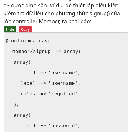
đ~ được định sẵn. Ví dụ, để thiết lập điều kiện
kiểm tra dữ liệu cho phương thức signup() của
lớp controller Member, ta khai báo:
Hide
Copy
$config = array(
'member/signup' => array(
array(
'field' => 'username',
'label' => 'Username',
'rules' => 'required'
),
array(
'field' => 'password',