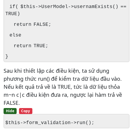
if( $this->UserModel->usernamExists() ==
TRUE)
return FALSE;
else
return TRUE;
}
Sau khi thiết lập các điều kiện, ta sử dụng
phương thức run() để kiểm tra dữ liệu đầu vào.
Nếu kết quả trả về là TRUE, tức là dữ liệu thỏa
m~n c|c điều kiện đưa ra, ngược lại hàm trả về
FALSE.
Hide
Copy
$this->form_validation->run();