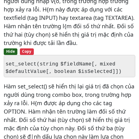
người dùng nhập v{o, trong trường hợp trường
hợp xảy ra lỗi. H{m này được áp dụng với các
textfield (tag INPUT) hay textarea (tag TEXTAREA).
Hàm nhận tên trường l{m đối số thứ nhất. Đối số
thứ hai (tùy chọn) sẽ hiển thị giá trị mặc định của
trường khi được tải lần đầu.
Hide
Copy
set_select(string $fieldName[, mixed
$defaultValue[, boolean $isSelected]])
Hàm set_select() sẽ hiển thị lại giá trị đã chọn của
người dùng trong combo box, trong trường hợp
xảy ra lỗi. H{m được áp dụng cho các tag
OPTION. Hàm nhận tên trường làm đối số thứ
nhất. Đối số thứ hai (tùy chọn) sẽ hiển thị giá trị
mặc định của tùy chọn này. Đối số thứ ba (tùy
chọn) sẽ đ|nh dấu lựa chọn này làm lựa chọn