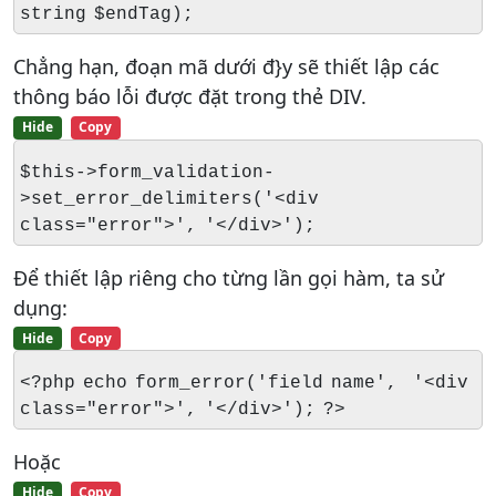
string $endTag);
Chẳng hạn, đoạn mã dưới đ}y sẽ thiết lập các
thông báo lỗi được đặt trong thẻ DIV.
Hide
Copy
$this->form_validation-
>set_error_delimiters('<div
class="error">', '</div>');
Để thiết lập riêng cho từng lần gọi hàm, ta sử
dụng:
Hide
Copy
<?php echo form_error('field name', '<div
class="error">', '</div>'); ?>
Hoặc
Hide
Copy