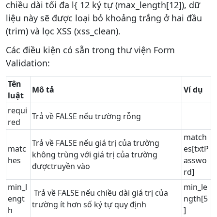
chiều dài tối đa l{ 12 ký tự (max_length[12]), dữ
liệu này sẽ được loại bỏ khoảng trắng ở hai đầu
(trim) và lọc XSS (xss_clean).
Các điều kiện có sẵn trong thư viện Form
Validation:
Tên
Mô tả
Ví dụ
luật
requi
Trả về FALSE nếu trường rỗng
red
match
Trả về FALSE nếu giá trị của trường
matc
es[txtP
không trùng với giá trị của trường
hes
asswo
đượctruyền vào
rd]
min_l
min_le
Trả về FALSE nếu chiều dài giá trị của
engt
ngth[5
trường ít hơn số ký tự quy định
h
]