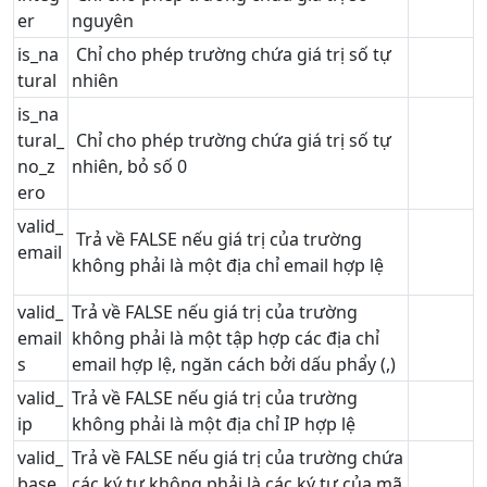
er
nguyên
is_na
Chỉ cho phép trường chứa giá trị số tự
tural
nhiên
is_na
tural_
Chỉ cho phép trường chứa giá trị số tự
no_z
nhiên, bỏ số 0
ero
valid_
Trả về FALSE nếu giá trị của trường
email
không phải là một địa chỉ email hợp lệ
valid_
Trả về FALSE nếu giá trị của trường
email
không phải là một tập hợp các địa chỉ
s
email hợp lệ, ngăn cách bởi dấu phẩy (,)
valid_
Trả về FALSE nếu giá trị của trường
ip
không phải là một địa chỉ IP hợp lệ
valid_
Trả về FALSE nếu giá trị của trường chứa
base
các ký tự không phải là các ký tự của mã