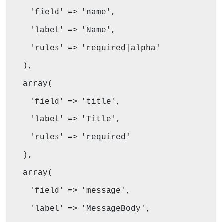
'field' => 'name',
'label' => 'Name',
'rules' => 'required|alpha'
),
array(
'field' => 'title',
'label' => 'Title',
'rules' => 'required'
),
array(
'field' => 'message',
'label' => 'MessageBody',