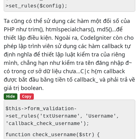
>set_rules($config);
Ta cũng có thể sử dụng các hàm một đối số của
PHP như trim(), htmlspecialchars(), md5()…để
thiết lập điều kiện. Ngoài ra, CodeIgniter còn cho
phép lập trình viên sử dụng các hàm callback tự
định nghĩa để thiết lập luật kiểm tra của riêng
mình, chẳng hạn như kiểm tra tên đăng nhập đ~
có trong cơ sở dữ liệu chưa…C|c h{m callback
được bắt đầu bằng tiền tố callback_ và phải trả về
giá trị boolean.
Hide
Copy
$this->form_validation-
>set_rules('txtUsername', 'Username',
'callback_check_username');
function check_username($str) {