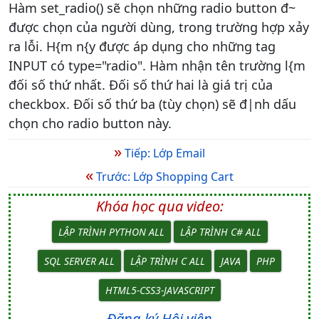
Hàm set_radio() sẽ chọn những radio button đ~
được chọn của người dùng, trong trường hợp xảy
ra lỗi. H{m n{y được áp dụng cho những tag
INPUT có type="radio". Hàm nhận tên trường l{m
đối số thứ nhất. Đối số thứ hai là giá trị của
checkbox. Đối số thứ ba (tùy chọn) sẽ đ|nh dấu
chọn cho radio button này.
»
Tiếp: Lớp Email
«
Trước: Lớp Shopping Cart
Khóa học qua video:
LẬP TRÌNH PYTHON ALL
LẬP TRÌNH C# ALL
SQL SERVER ALL
LẬP TRÌNH C ALL
JAVA
PHP
HTML5-CSS3-JAVASCRIPT
Đăng ký Hội viên