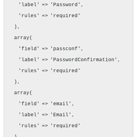
'label' => 'Password',
'rules' => 'required'
),
array(
'field' => 'passconf',
'label' => 'PasswordConfirmation',
'rules' => 'required'
),
array(
'field' => 'email',
'label' => 'Email',
'rules' => 'required'
)