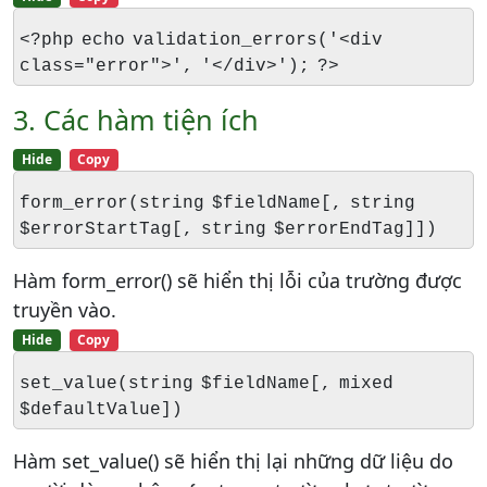
<?php echo validation_errors('<div
class="error">', '</div>'); ?>
3. Các hàm tiện ích
Hide
Copy
form_error(string $fieldName[, string
$errorStartTag[, string $errorEndTag]])
Hàm form_error() sẽ hiển thị lỗi của trường được
truyền vào.
Hide
Copy
set_value(string $fieldName[, mixed
$defaultValue])
Hàm set_value() sẽ hiển thị lại những dữ liệu do