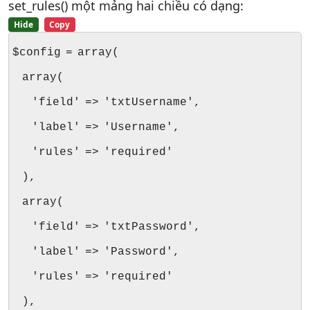
set_rules() một mảng hai chiều có dạng:
Hide
Copy
$config = array(
array(
'field' => 'txtUsername',
'label' => 'Username',
'rules' => 'required'
),
array(
'field' => 'txtPassword',
'label' => 'Password',
'rules' => 'required'
),