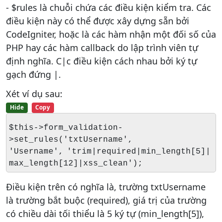
- $rules là chuỗi chứa các điều kiện kiểm tra. Các
điều kiện này có thể được xây dựng sẵn bởi
CodeIgniter, hoặc là các hàm nhận một đối số của
PHP hay các hàm callback do lập trình viên tự
định nghĩa. C|c điều kiện cách nhau bởi ký tự
gạch đứng |.
Xét ví dụ sau:
Hide
Copy
$this->form_validation-
>set_rules('txtUsername',
'Username', 'trim|required|min_length[5]|
max_length[12]|xss_clean');
Điều kiện trên có nghĩa là, trường txtUsername
là trường bắt buộc (required), giá trị của trường
có chiều dài tối thiểu là 5 ký tự (min_length[5]),