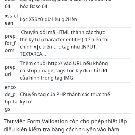
64
hóa Base 64
xss_cl
Lọc XSS từ dữ liệu gửi lên
ean
Chuyển đổi mã HTML thành các thực
prep_
thể ký tự (character entites) để hiển thị
for_f
chính x|c trên c|c tag như INPUT,
orm
TEXTAREA…
Thêm chuỗi http:// vào URL nếu không
prep_
có strip_image_tags Lọc lấy địa chỉ URL
url
của hình trong tag IMG
enco
de_p
Chuyển tag của PHP thành các thực thể
hp_ta
ký tự
gs
Thư viện Form Validation còn cho phép thiết lập
điều kiện kiểm tra bằng cách truyền vào hàm