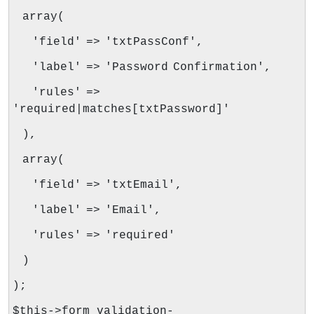
array(
'field' => 'txtPassConf',
'label' => 'Password Confirmation',
'rules' =>
'required|matches[txtPassword]'
),
array(
'field' => 'txtEmail',
'label' => 'Email',
'rules' => 'required'
)
);
$this->form_validation-