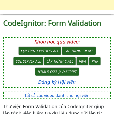
CodeIgnitor: Form Validation
Khóa học qua video:
LẬP TRÌNH PYTHON ALL
LẬP TRÌNH C# ALL
SQL SERVER ALL
LẬP TRÌNH C ALL
JAVA
PHP
HTML5-CSS3-JAVASCRIPT
Đăng ký Hội viên
Tất cả các video dành cho hội viên
Thư viện Form Validation của CodeIgniter giúp
lập trình viên kiểm tra dữ liệu được gửi lên từ