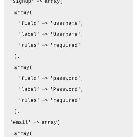
'signup' => array(
array(
'field' => 'username',
'label' => 'Username',
'rules' => 'required'
),
array(
'field' => 'password',
'label' => 'Password',
'rules' => 'required'
),
'email' => array(
array(