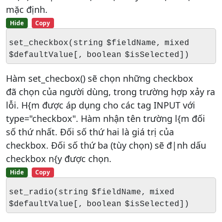
mặc định.
Hide
Copy
set_checkbox(string $fieldName, mixed
$defaultValue[, boolean $isSelected])
Hàm set_checbox() sẽ chọn những checkbox
đã chọn của người dùng, trong trường hợp xảy ra
lỗi. H{m được áp dụng cho các tag INPUT với
type="checkbox". Hàm nhận tên trường l{m đối
số thứ nhất. Đối số thứ hai là giá trị của
checkbox. Đối số thứ ba (tùy chọn) sẽ đ|nh dấu
checkbox n{y được chọn.
Hide
Copy
set_radio(string $fieldName, mixed
$defaultValue[, boolean $isSelected])