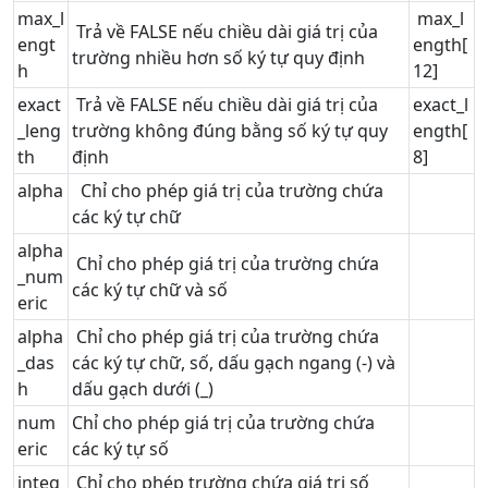
max_l
max_l
Trả về FALSE nếu chiều dài giá trị của
engt
ength[
trường nhiều hơn số ký tự quy định
h
12]
exact
Trả về FALSE nếu chiều dài giá trị của
exact_l
_leng
trường không đúng bằng số ký tự quy
ength[
th
định
8]
alpha
Chỉ cho phép giá trị của trường chứa
các ký tự chữ
alpha
Chỉ cho phép giá trị của trường chứa
_num
các ký tự chữ và số
eric
alpha
Chỉ cho phép giá trị của trường chứa
_das
các ký tự chữ, số, dấu gạch ngang (-) và
h
dấu gạch dưới (_)
num
Chỉ cho phép giá trị của trường chứa
eric
các ký tự số
integ
Chỉ cho phép trường chứa giá trị số