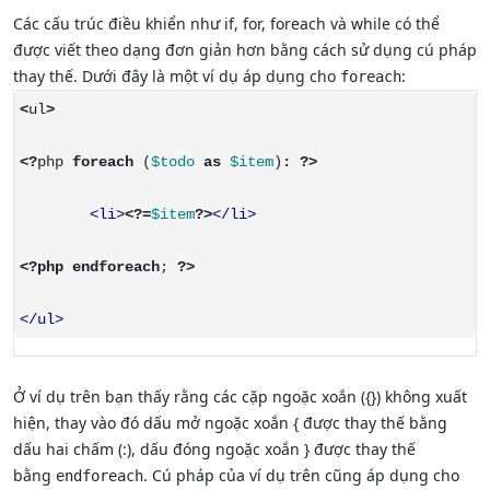
Các cấu trúc điều khiển như if, for, foreach và while có thể
được viết theo dạng đơn giản hơn bằng cách sử dụng cú pháp
thay thế. Dưới đây là một ví dụ áp dụng cho
:
foreach
<
ul
>
<?
php 
foreach
 (
$todo
as
$item
)
:
?>
<li>
<?
=
$item
?>
</li>
<?php
endforeach
; 
?>
</ul>
Ở ví dụ trên bạn thấy rằng các cặp ngoặc xoắn ({}) không xuất
hiện, thay vào đó dấu mở ngoặc xoắn { được thay thế bằng
dấu hai chấm (:), dấu đóng ngoặc xoắn } được thay thế
bằng
. Cú pháp của ví dụ trên cũng áp dụng cho
endforeach