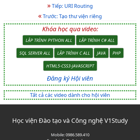
»
Tiếp: URI Routing
«
Trước: Tạo thư viện riêng
Khóa học qua video:
LẬP TRÌNH PYTHON ALL
LẬP TRÌNH C# ALL
SQL SERVER ALL
LẬP TRÌNH C ALL
JAVA
PHP
HTML5-CSS3-JAVASCRIPT
Đăng ký Hội viên
Tất cả các video dành cho hội viên
Học viện Đào tạo và Công nghệ V1Study
Mobile:
0986.589.410