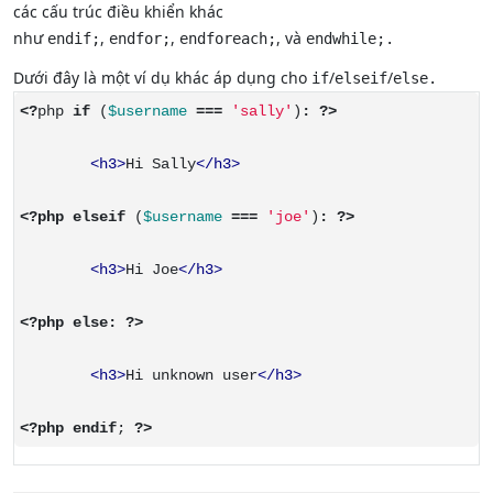
các cấu trúc điều khiển khác
như
,
,
, và
endif;
endfor;
endforeach;
endwhile;.
Dưới đây là một ví dụ khác áp dụng cho
/
/
if
elseif
else.
<?
php 
if
 (
$username
===
'sally'
)
:
?>
<h3>
Hi Sally
</h3>
<?php
elseif
 (
$username
===
'joe'
)
:
?>
<h3>
Hi Joe
</h3>
<?php
else
:
?>
<h3>
Hi unknown user
</h3>
<?php
endif
; 
?>