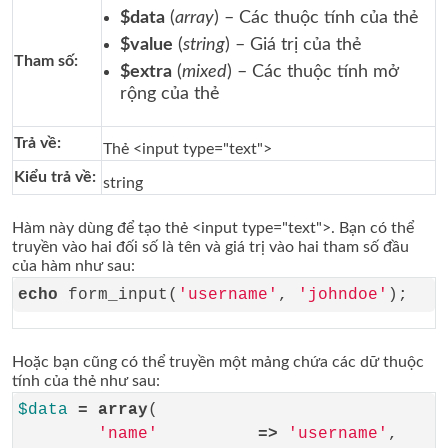
$data
(
array
) – Các thuộc tính của thẻ
$value
(
string
) – Giá trị của thẻ
Tham số:
$extra
(
mixed
) – Các thuộc tính mở
rộng của thẻ
Trả về:
Thẻ <input type="text">
Kiểu trả về:
string
Hàm này dùng để tạo thẻ <input type="text">. Bạn có thể
truyền vào hai đối số là tên và giá trị vào hai tham số đầu
của hàm như sau:
echo
 form_input(
'username'
, 
'johndoe'
Hoặc bạn cũng có thể truyền một mảng chứa các dữ thuộc
tính của thẻ như sau:
$data
=
array
(

'name'
=>
'username'
,
