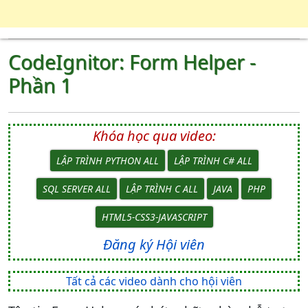
CodeIgnitor: Form Helper -
Phần 1
Khóa học qua video:
LẬP TRÌNH PYTHON ALL
LẬP TRÌNH C# ALL
SQL SERVER ALL
LẬP TRÌNH C ALL
JAVA
PHP
HTML5-CSS3-JAVASCRIPT
Đăng ký Hội viên
Tất cả các video dành cho hội viên