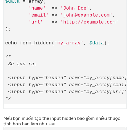
$data
=
array
(

'name'
=>
'John Doe'
,

'email'
=>
'john@example.com'
,

'url'
=>
'http://example.com'
);

echo
 form_hidden(
'my_array'
, 
$data
);

/*
 Sẽ tạo ra:
 <input type="hidden" name="my_array[name]"
 <input type="hidden" name="my_array[email]
 <input type="hidden" name="my_array[url]" 
*/
Nếu bạn muốn tạo thẻ input hidden bao gồm nhiều thuộc
tính hơn bạn làm như sau: