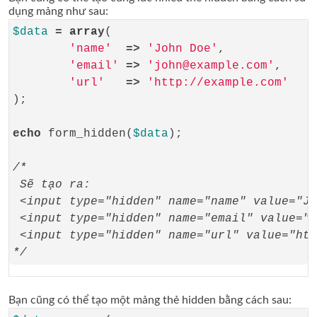
dụng mảng như sau:
$data
=
array
(

'name'
=>
'John Doe'
,

'email'
=>
'john@example.com'
,

'url'
=>
'http://example.com'
);

echo
 form_hidden(
$data
);

/*
 Sẽ tạo ra:
 <input type="hidden" name="name" value="Jo
 <input type="hidden" name="email" value="j
 <input type="hidden" name="url" value="htt
*/
Bạn cũng có thể tạo một mảng thẻ hidden bằng cách sau: