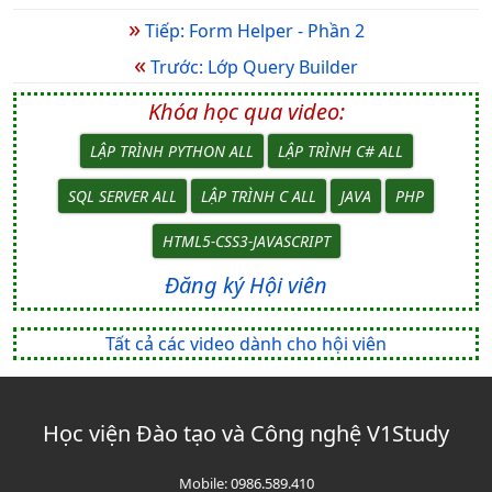
»
Tiếp: Form Helper - Phần 2
«
Trước: Lớp Query Builder
Khóa học qua video:
LẬP TRÌNH PYTHON ALL
LẬP TRÌNH C# ALL
SQL SERVER ALL
LẬP TRÌNH C ALL
JAVA
PHP
HTML5-CSS3-JAVASCRIPT
Đăng ký Hội viên
Tất cả các video dành cho hội viên
Học viện Đào tạo và Công nghệ V1Study
Mobile:
0986.589.410