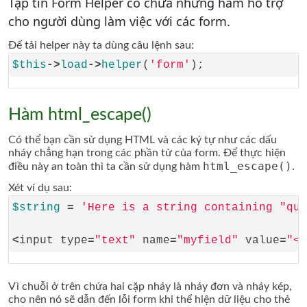
Tập tin Form Helper có chứa những hàm hỗ trợ
cho người dùng làm việc với các form.
Để tải helper này ta dùng câu lệnh sau:
$this
->
load
->
helper
(
'form'
Hàm html_escape()
Có thể bạn cần sử dụng HTML và các ký tự như các dấu
nháy chẳng hạn trong các phần tử của form. Để thực hiện
html_escape()
điều này an toàn thì ta cần sử dụng hàm
.
Xét ví dụ sau:
$string
=
'Here is a string containing "quo
<
input type
=
"text"
 name
=
"myfield"
 value
=
"<?
Vì chuỗi ở trên chứa hai cặp nháy là nháy đơn và nháy kép,
cho nên nó sẽ dẫn đến lỗi form khi thể hiện dữ liệu cho thẻ