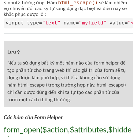
html_escape()
<input> tương ứng. Hàm
sẽ làm nhiệm
vụ chuyển đổi các ký tự sang dạng đặc biệt và điều này sẽ
khắc phục được lỗi:
<
input type
=
"text"
 name
=
"myfield"
 value
=
"<?
Lưu ý
Nếu ta sử dụng bất kỳ một hàm nào của form helper để
tạo phần tử cho trang web thì các giá trị của form sẽ tự
động được làm phù hợp, vì thế ta không cần sử dụng
hàm html_escape() trong trường hợp này. html_escape()
chỉ cần được dùng đến khi ta tự tạo các phần tử của
form một cách thông thường.
Các hàm của Form Helper
form_open($action,$attributes,$hidde