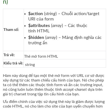
n)
$action
(
string
) – Chuỗi action/target
URI của form
$attributes
(
array
) – Các thuộc
Tham số:
tính HTML
$hidden
(
array
) – Mảng định nghĩa các
trường ẩn
Trả về:
Thẻ mở form HTML
Kiểu trả về:
string
Hàm này dùng để tạo một thẻ mở form với URL cơ sở được
xây dựng từ các tham chiếu cấu hình của bạn. Nó cho phép
ta có thể thêm các thuộc tính form và ẩn các trường input,
nó cũng luôn luôn thêm thuộc tính
accept-charset
dựa trên
giá trị charset trong tập tin cấu hình của bạn.
Ưu điểm chính của việc sử dụng thẻ này là giảm được lượng
code HTML, nó cho làm cho site của bạn uyển chuyển hơn