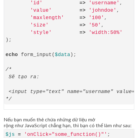
'id'
=>
'username'
,

'value'
=>
'johndoe'
,

'maxlength'
=>
'100'
,

'size'
=>
'50'
,

'style'
=>
'width:50%'
);

echo
 form_input(
$data
);

/*
 Sẽ tạo ra:
 <input type="text" name="username" value="
*/
Nếu bạn muốn thẻ chứa những dữ liệu mở
rộng như JavaScript chẳng hạn, thì bạn có thể làm như sau:
$js
=
'onClick="some_function()"'