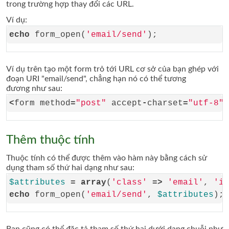
trong trường hợp thay đổi các URL.
Ví dụ:
echo
 form_open(
'email/send'
Ví dụ trên tạo một form trỏ tới URL cơ sở của bạn ghép với
đoạn URI "email/send", chẳng hạn nó có thể tương
đương như sau:
<
form method
=
"post"
 accept
-
charset
=
"utf-8"
 
Thêm thuộc tính
Thuộc tính có thể được thêm vào hàm này bằng cách sử
dụng tham số thứ hai dạng như sau:
$attributes
=
array
(
'class'
=>
'email'
, 
'id
echo
 form_open(
'email/send'
, 
$attributes