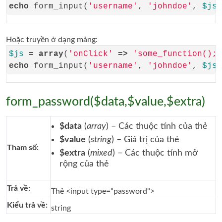
echo
 form_input(
'username'
, 
'johndoe'
, 
$js
Hoặc truyền ở dạng mảng:
$js
=
array
(
'onClick'
=>
'some_function();'
echo
 form_input(
'username'
, 
'johndoe'
, 
$js
form_password($data,$value,$extra)
$data
(
array
) – Các thuộc tính của thẻ
$value
(
string
) – Giá trị của thẻ
Tham số:
$extra
(
mixed
) – Các thuộc tính mở
rộng của thẻ
Trả về:
Thẻ <input type="password">
Kiểu trả về:
string