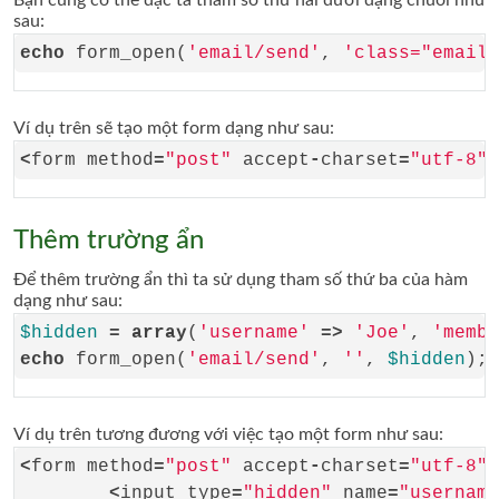
Bạn cũng có thể đặc tả tham số thứ hai dưới dạng chuỗi như
sau:
echo
 form_open(
'email/send'
, 
'class="email"
Ví dụ trên sẽ tạo một form dạng như sau:
<
form method
=
"post"
 accept
-
charset
=
"utf-8"
 
Thêm trường ẩn
Để thêm trường ẩn thì ta sử dụng tham số thứ ba của hàm
dạng như sau:
$hidden
=
array
(
'username'
=>
'Joe'
, 
'membe
echo
 form_open(
'email/send'
, 
''
, 
$hidden
Ví dụ trên tương đương với việc tạo một form như sau:
<
form method
=
"post"
 accept
-
charset
=
"utf-8"
 
<
input type
=
"hidden"
 name
=
"username