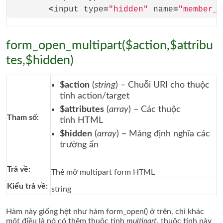
<
input type
=
"hidden"
 name
=
"member_i
form_open_multipart($action,$attribu
tes,$hidden)
$action
(
string
) – Chuỗi URI cho thuộc
tính action/target
$attributes
(
array
) – Các thuộc
Tham số:
tính HTML
$hidden
(
array
) – Mảng định nghĩa các
trường ẩn
Trả về:
Thẻ mở multipart form HTML
Kiểu trả về:
string
Hàm này giống hệt như hàm form_open() ở trên, chỉ khác
một điều là nó có thêm thuộc tính
multipart
, thuộc tính này