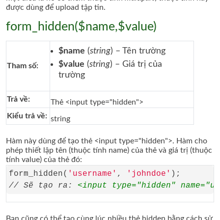
được dùng để upload tập tin.
form_hidden($name,$value)
$name
(
string
) – Tên trường
$value
(
string
) – Giá trị của
Tham số:
trường
Trả về:
Thẻ <input type="hidden">
Kiểu trả về:
string
Hàm này dùng để tạo thẻ <input type="hidden">. Hàm cho
phép thiết lập tên (thuộc tính name) của thẻ và giá trị (thuộc
tính value) của thẻ đó:
form_hidden(
'username'
, 
'johndoe'
// Sẽ tạo ra: 
<input type="hidden" name="u
Bạn cũng có thể tạo cùng lúc nhiều thẻ hidden bằng cách sử