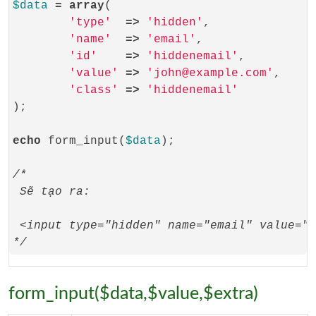
$data
=
array
(

'type'
=>
'hidden'
,

'name'
=>
'email'
,

'id'
=>
'hiddenemail'
,

'value'
=>
'john@example.com'
,

'class'
=>
'hiddenemail'
);

echo
 form_input(
$data
);

/*
 Sẽ tạo ra:
 <input type="hidden" name="email" value="j
*/
form_input($data,$value,$extra)