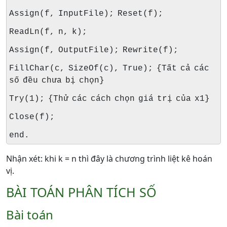
Assign(f, InputFile); Reset(f);
ReadLn(f, n, k);
Assign(f, OutputFile); Rewrite(f);
FillChar(c, SizeOf(c), True); {Tất cả các
số đều chưa bị chọn}
Try(1); {Thử các cách chọn giá trị của x1}
Close(f);
end.
Nhận xét: khi k = n thì đây là chương trình liệt kê hoán
vị.
BÀI TOÁN PHÂN TÍCH SỐ
Bài toán