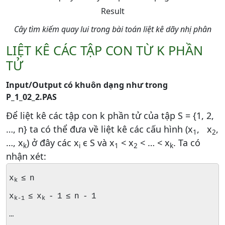
Result
Cây tìm kiếm quay lui trong bài toán liệt kê dãy nhị phân
LIỆT KÊ CÁC TẬP CON TỪ K PHẦN
TỬ
Input/Output có khuôn dạng như trong
P_1_02_2.PAS
Để liệt kê các tập con k phần tử của tập S = {1, 2,
…, n} ta có thể đưa về liệt kê các cấu hình (x
, x
,
1
2
…, x
) ở đây các x
ϵ S và x
< x
< … < x
. Ta có
k
i
1
2
k
nhận xét:
x
≤ n
k
x
≤ x
- 1 ≤ n - 1
k-1
k
…