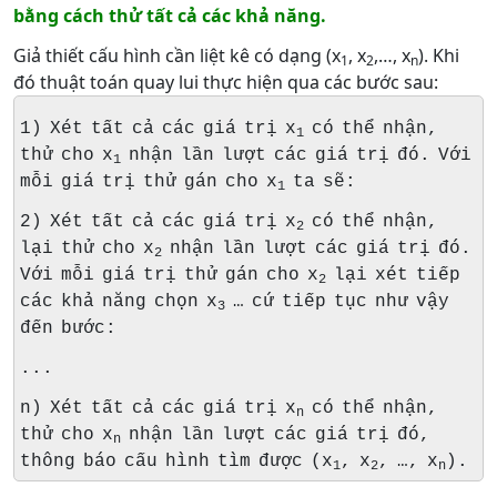
bằng cách thử tất cả các khả năng.
Giả thiết cấu hình cần liệt kê có dạng (x
, x
,…, x
). Khi
1
2
n
đó thuật toán quay lui thực hiện qua các bước sau:
1) Xét tất cả các giá trị x
có thể nhận,
1
thử cho x
nhận lần lượt các giá trị đó. Với
1
mỗi giá trị thử gán cho x
ta sẽ:
1
2) Xét tất cả các giá trị x
có thể nhận,
2
lại thử cho x
nhận lần lượt các giá trị đó.
2
Với mỗi giá trị thử gán cho x
lại xét tiếp
2
các khả năng chọn x
… cứ tiếp tục như vậy
3
đến bước:
...
n) Xét tất cả các giá trị x
có thể nhận,
n
thử cho x
nhận lần lượt các giá trị đó,
n
thông báo cấu hình tìm được (x
, x
, …, x
).
1
2
n