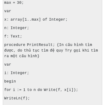
max = 30;
var
x: array[1..max] of Integer;
n: Integer;
f: Text;
procedure PrintResult; {In cấu hình tìm
được, do thủ tục tìm đệ quy Try gọi khi tìm
ra một cấu hình}
var
i: Integer;
begin
for i := 1 to n do Write(f, x[i]);
WriteLn(f);