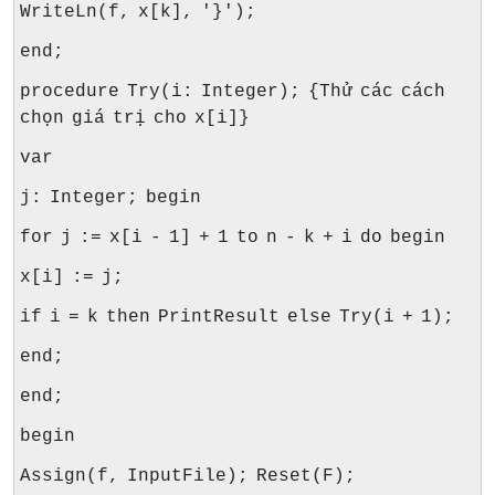
WriteLn(f, x[k], '}');
end;
procedure Try(i: Integer); {Thử các cách
chọn giá trị cho x[i]}
var
j: Integer; begin
for j := x[i - 1] + 1 to n - k + i do begin
x[i] := j;
if i = k then PrintResult else Try(i + 1);
end;
end;
begin
Assign(f, InputFile); Reset(F);