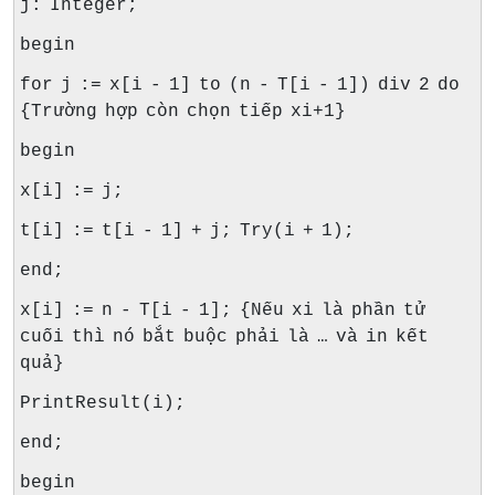
j: Integer;
begin
for j := x[i - 1] to (n - T[i - 1]) div 2 do
{Trường hợp còn chọn tiếp xi+1}
begin
x[i] := j;
t[i] := t[i - 1] + j; Try(i + 1);
end;
x[i] := n - T[i - 1]; {Nếu xi là phần tử
cuối thì nó bắt buộc phải là … và in kết
quả}
PrintResult(i);
end;
begin