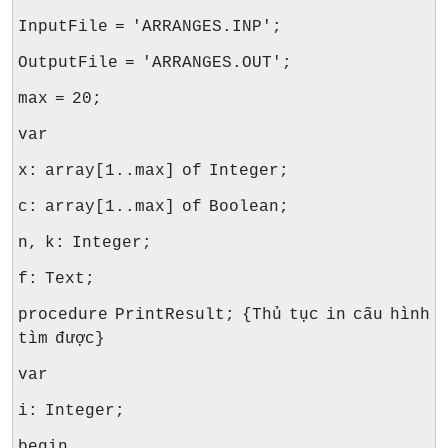
InputFile = 'ARRANGES.INP';
OutputFile = 'ARRANGES.OUT';
max = 20;
var
x: array[1..max] of Integer;
c: array[1..max] of Boolean;
n, k: Integer;
f: Text;
procedure PrintResult; {Thủ tục in cấu hình
tìm được}
var
i: Integer;
begin