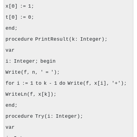
x[0] := 1;
t[0] := 0;
end;
procedure PrintResult(k: Integer);
var
i: Integer; begin
Write(f, n, ' = ');
for i := 1 to k - 1 do Write(f, x[i], '+');
WriteLn(f, x[k]);
end;
procedure Try(i: Integer);
var