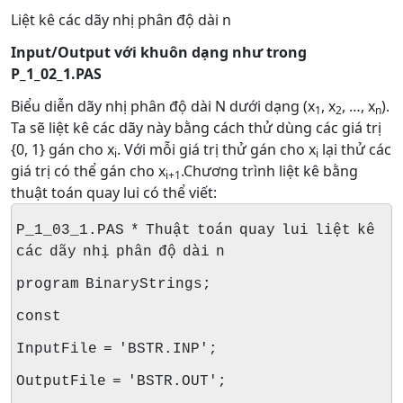
Liệt kê các dãy nhị phân độ dài n
Input/Output với khuôn dạng như trong
P_1_02_1.PAS
Biểu diễn dãy nhị phân độ dài N dưới dạng (x
, x
, …, x
).
1
2
n
Ta sẽ liệt kê các dãy này bằng cách thử dùng các giá trị
{0, 1} gán cho x
. Với mỗi giá trị thử gán cho x
lại thử các
i
i
giá trị có thể gán cho x
.Chương trình liệt kê bằng
i+1
thuật toán quay lui có thể viết:
P_1_03_1.PAS * Thuật toán quay lui liệt kê
các dãy nhị phân độ dài n
program BinaryStrings;
const
InputFile = 'BSTR.INP';
OutputFile = 'BSTR.OUT';