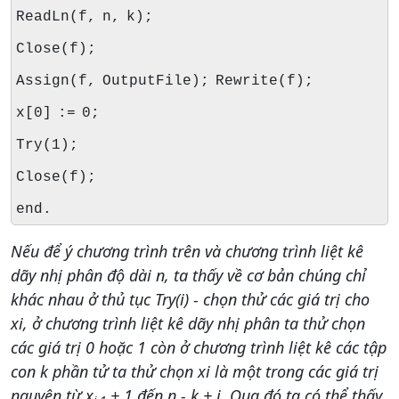
ReadLn(f, n, k);
Close(f);
Assign(f, OutputFile); Rewrite(f);
x[0] := 0;
Try(1);
Close(f);
end.
Nếu để ý chương trình trên và chương trình liệt kê
dãy nhị phân độ dài n, ta thấy về cơ bản chúng chỉ
khác nhau ở thủ tục Try(i) - chọn thử các giá trị cho
xi, ở chương trình liệt kê dãy nhị phân ta thử chọn
các giá trị 0 hoặc 1 còn ở chương trình liệt kê các tập
con k phần tử ta thử chọn xi
là một trong các giá trị
nguyên từ x
+ 1 đến n - k + i. Qua đó ta có thể thấy