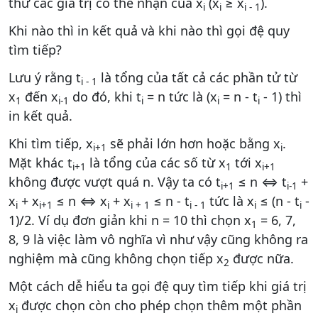
thử các giá trị có thể nhận của x
(x
≥ x
).
i
i
i - 1
Khi nào thì in kết quả và khi nào thì gọi đệ quy
tìm tiếp?
Lưu ý rằng t
là tổng của tất cả các phần tử từ
i - 1
x
đến x
do đó, khi t
= n tức là (x
= n - t
- 1) thì
1
i-1
i
i
i
in kết quả.
Khi tìm tiếp, x
sẽ phải lớn hơn hoặc bằng x
.
i+1
i
Mặt khác t
là tổng của các số từ x
tới x
i+1
1
i+1
không được vượt quá n. Vậy ta có t
≤ n ⇔ t
+
i+1
i-1
x
+ x
≤ n ⇔ x
+ x
≤ n - t
tức là x
≤ (n - t
-
i
i+1
i
i + 1
i - 1
i
i
1)/2. Ví dụ đơn giản khi n = 10 thì chọn x
= 6, 7,
1
8, 9 là việc làm vô nghĩa vì như vậy cũng không ra
nghiệm mà cũng không chọn tiếp x
được nữa.
2
Một cách dễ hiểu ta gọi đệ quy tìm tiếp khi giá trị
x
được chọn còn cho phép chọn thêm một phần
i