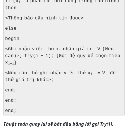
if (x
là phần tử cuối cùng trong cấu hình)
i
then
<Thông báo cấu hình tìm được>
else
begin
<Ghi nhận việc cho x
nhận giá trị V (Nếu
i
cần)>; Try(i + 1); {Gọi đệ quy để chọn tiếp
x
}
i+1
<Nếu cần, bỏ ghi nhận việc thử x
:= V, để
i
thử giá trị khác>;
end;
end;
end;
Thuật toán quay lui sẽ bắt đầu bằng lời gọi Try(1).