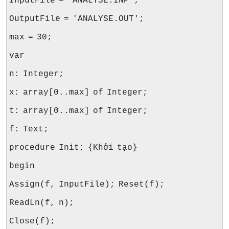
InputFile = 'ANALYSE.INP';
OutputFile = 'ANALYSE.OUT';
max = 30;
var
n: Integer;
x: array[0..max] of Integer;
t: array[0..max] of Integer;
f: Text;
procedure Init; {Khởi tạo}
begin
Assign(f, InputFile); Reset(f);
ReadLn(f, n);
Close(f);