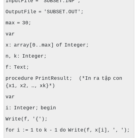
InputFile = 'SUBSET.INP';
OutputFile = 'SUBSET.OUT';
max = 30;
var
x: array[0..max] of Integer;
n, k: Integer;
f: Text;
procedure PrintResult; (*In ra tập con
{x1, x2, …, xk}*)
var
i: Integer; begin
Write(f, '{');
for i := 1 to k - 1 do Write(f, x[i], ', ');