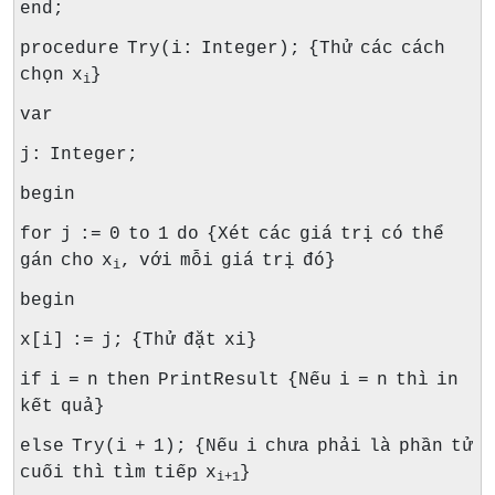
end;
procedure Try(i: Integer); {Thử các cách
chọn x
}
i
var
j: Integer;
begin
for j := 0 to 1 do {Xét các giá trị có thể
gán cho x
, với mỗi giá trị đó}
i
begin
x[i] := j; {Thử đặt xi}
if i = n then PrintResult {Nếu i = n thì in
kết quả}
else Try(i + 1); {Nếu i chưa phải là phần tử
cuối thì tìm tiếp x
}
i+1