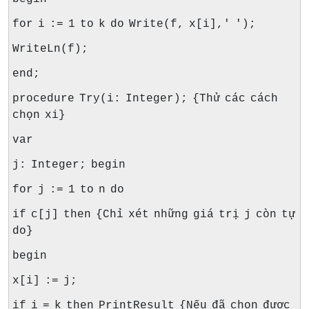
for i := 1 to k do Write(f, x[i],' ');
WriteLn(f);
end;
procedure Try(i: Integer); {Thử các cách
chọn xi}
var
j: Integer; begin
for j := 1 to n do
if c[j] then {Chỉ xét những giá trị j còn tự
do}
begin
x[i] := j;
if i = k then PrintResult {Nếu đã chọn được