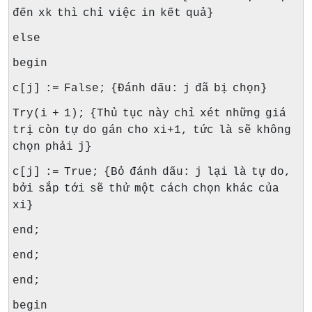
đến xk thì chỉ việc in kết quả}
else
begin
c[j] := False; {Đánh dấu: j đã bị chọn}
Try(i + 1); {Thủ tục này chỉ xét những giá
trị còn tự do gán cho xi+1, tức là sẽ không
chọn phải j}
c[j] := True; {Bỏ đánh dấu: j lại là tự do,
bởi sắp tới sẽ thử một cách chọn khác của
xi}
end;
end;
end;
begin