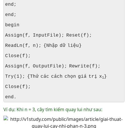
end;
end;
begin
Assign(f, InputFile); Reset(f);
ReadLn(f, n); {Nhập dữ liệu}
Close(f);
Assign(f, OutputFile); Rewrite(f);
Try(1); {Thử các cách chọn giá trị x
}
1
Close(f);
end.
Ví dụ: Khi n = 3, cây tìm kiếm quay lui như sau: