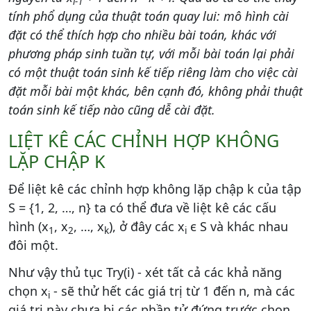
i-1
tính phổ dụng của thuật toán quay lui: mô hình cài
đặt có thể thích hợp cho nhiều bài toán, khác với
phương pháp sinh tuần tự, với mỗi bài toán lại phải
có một thuật toán sinh kế tiếp riêng làm cho việc cài
đặt mỗi bài một khác, bên cạnh đó, không phải thuật
toán sinh kế tiếp nào cũng dễ cài đặt.
LIỆT KÊ CÁC CHỈNH HỢP KHÔNG
LẶP CHẬP K
Để liệt kê các chỉnh hợp không lặp chập k của tập
S = {1, 2, …, n} ta có thể đưa về liệt kê các cấu
hình (x
, x
, …, x
), ở đây các x
ϵ S và khác nhau
1
2
k
i
đôi một.
Như vậy thủ tục Try(i) - xét tất cả các khả năng
chọn x
- sẽ thử hết các giá trị từ 1 đến n, mà các
i
giá trị này chưa bị các phần tử đứng trước chọn.