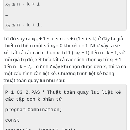
x
≤ n - k + i
i
…
x
≤ n - k + 1.
1
Từ đó suy ra x
+ 1 ≤ x
≤ n - k + i (1 ≤ i ≤ k) ở đây ta giả
i-1
i
thiết có thêm một số x
= 0 khi xét i = 1. Như vậy ta sẽ
0
xét tất cả các cách chọn x
từ 1 (=x
+ 1) đến n - k + 1, với
1
0
mỗi giá trị đó, xét tiếp tất cả các cách chọn x
từ x
+ 1
2
1
đến n - k + 2,… cứ như vậy khi chọn được đến x
thì ta có
k
một cấu hình cần liệt kê. Chương trình liệt kê bằng
thuật toán quay lui như sau:
P_1_03_2.PAS * Thuật toán quay lui liệt kê
các tập con k phần tử
program Combination;
const