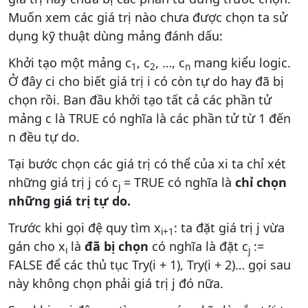
Muốn xem các giá trị nào chưa được chọn ta sử
dụng kỹ thuật dùng mảng đánh dấu:
Khởi tạo một mảng c
, c
, …, c
mang kiểu logic.
1
2
n
Ở đây ci cho biết giá trị i có còn tự do hay đã bị
chọn rồi. Ban đầu khởi tạo tất cả các phần tử
mảng c là TRUE có nghĩa là các phần tử từ 1 đến
n đều tự do.
Tại bước chọn các giá trị có thể của xi ta chỉ xét
những giá trị j có c
= TRUE có nghĩa là
chỉ chọn
j
những giá trị tự do.
Trước khi gọi đệ quy tìm x
: ta đặt giá trị j vừa
i+1
gán cho x
là
đã bị chọn
có nghĩa là đặt c
:=
i
j
FALSE để các thủ tục Try(i + 1), Try(i + 2)… gọi sau
này không chọn phải giá trị j đó nữa.