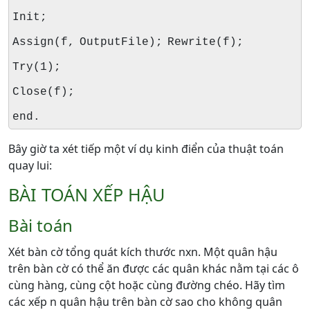
Init;
Assign(f, OutputFile); Rewrite(f);
Try(1);
Close(f);
end.
Bây giờ ta xét tiếp một ví dụ kinh điển của thuật toán
quay lui:
BÀI TOÁN XẾP HẬU
Bài toán
Xét bàn cờ tổng quát kích thước nxn. Một quân hậu
trên bàn cờ có thể ăn được các quân khác nằm tại các ô
cùng hàng, cùng cột hoặc cùng đường chéo. Hãy tìm
các xếp n quân hậu trên bàn cờ sao cho không quân