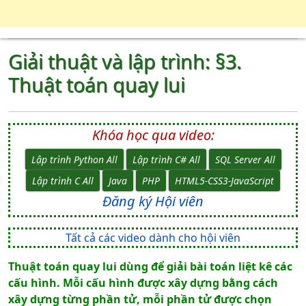
Giải thuật và lập trình: §3.
Thuật toán quay lui
Khóa học qua video:
Lập trình Python All
Lập trình C# All
SQL Server All
Lập trình C All
Java
PHP
HTML5-CSS3-JavaScript
Đăng ký Hội viên
Tất cả các video dành cho hội viên
Thuật toán quay lui dùng để giải bài toán liệt kê các
cấu hình. Mỗi cấu hình được xây dựng bằng cách
xây dựng từng phần tử, mỗi phần tử được chọn