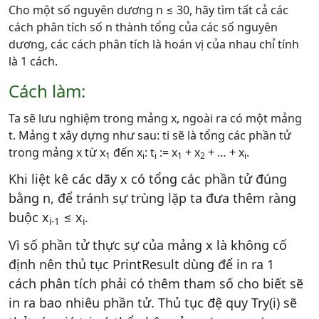
Cho một số nguyên dương n ≤ 30, hãy tìm tất cả các
cách phân tích số n thành tổng của các số nguyên
dương, các cách phân tích là hoán vị của nhau chỉ tính
là 1 cách.
Cách làm:
Ta sẽ lưu nghiệm trong mảng x, ngoài ra có một mảng
t. Mảng t xây dựng như sau: ti sẽ là tổng các phần tử
trong mảng x từ x
đến x
: t
:= x
+ x
+ … + x
.
1
i
i
1
2
i
Khi liệt kê các dãy x có tổng các phần tử đúng
bằng n, để tránh sự trùng lặp ta đưa thêm ràng
buộc x
≤ x
.
i-1
i
Vì số phần tử thực sự của mảng x là không cố
định nên thủ tục PrintResult dùng để in ra 1
cách phân tích phải có thêm tham số cho biết sẽ
in ra bao nhiêu phần tử. Thủ tục đệ quy Try(i) sẽ