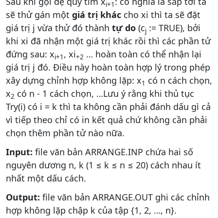
Sau khi gọi đệ quy tìm x
: có nghĩa là sắp tới ta
i+1
sẽ thử gán một
giá trị khác
cho xi thì ta sẽ đặt
giá trị j vừa thử đó thành
tự do
(c
:= TRUE), bởi
j
khi xi đã nhận một giá trị khác rồi thì các phần tử
đứng sau: x
, xi
… hoàn toàn có thể nhận lại
i+1
+2
giá trị j đó. Điều này hoàn toàn hợp lý trong phép
xây dựng chỉnh hợp không lặp: x
có n cách chọn,
1
x
có n - 1 cách chọn, …Lưu ý rằng khi thủ tục
2
Try(i) có i = k thì ta không cần phải đánh dấu gì cả
vì tiếp theo chỉ có in kết quả chứ không cần phải
chọn thêm phần tử nào nữa.
Input:
file văn bản ARRANGE.INP chứa hai số
nguyên dương n, k (1 ≤ k ≤ n ≤ 20) cách nhau ít
nhất một dấu cách.
Output:
file văn bản ARRANGE.OUT ghi các chỉnh
hợp không lặp chập k của tập {1, 2, …, n}.