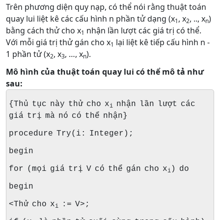
Trên phương diện quy nạp, có thể nói rằng thuật toán
quay lui liệt kê các cấu hình n phần tử dạng (x
, x
, .., x
)
1
2
n
bằng cách thử cho x
nhận lần lượt các giá trị có thể.
1
Với mỗi giá trị thử gán cho x
lại liệt kê tiếp cấu hình n -
1
1 phần tử (x
, x
, …, x
).
2
3
n
Mô hình của thuật toán quay lui có thể mô tả như
sau:
{Thủ tục này thử cho x
nhận lần lượt các
i
giá trị mà nó có thể nhận}
procedure Try(i: Integer);
begin
for (mọi giá trị V có thể gán cho x
) do
i
begin
<Thử cho x
:= V>;
i