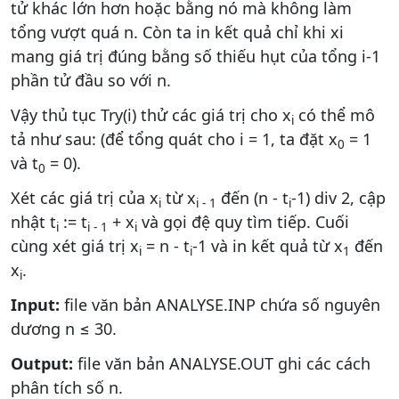
tử khác lớn hơn hoặc bằng nó mà không làm
tổng vượt quá n. Còn ta in kết quả chỉ khi xi
mang giá trị đúng bằng số thiếu hụt của tổng i-1
phần tử đầu so với n.
Vậy thủ tục Try(i) thử các giá trị cho x
có thể mô
i
tả như sau: (để tổng quát cho i = 1, ta đặt x
= 1
0
và t
= 0).
0
Xét các giá trị của x
từ x
đến (n - t
-1) div 2, cập
i
i - 1
i
nhật t
:= t
+ x
và gọi đệ quy tìm tiếp. Cuối
i
i - 1
i
cùng xét giá trị x
= n - t
-1 và in kết quả từ x
đến
i
i
1
x
.
i
Input:
file văn bản ANALYSE.INP chứa số nguyên
dương n ≤ 30.
Output:
file văn bản ANALYSE.OUT ghi các cách
phân tích số n.