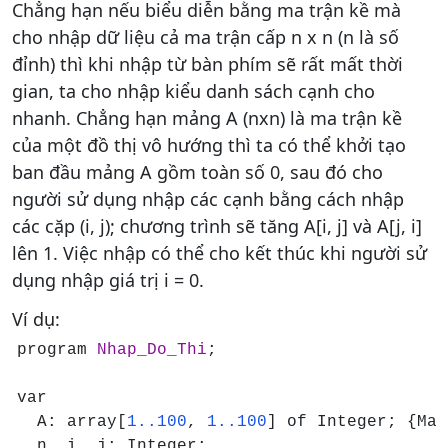
Chẳng hạn nếu biểu diễn bằng ma trận kề mà
cho nhập dữ liệu cả ma trận cấp n x n (n là số
đỉnh) thì khi nhập từ bàn phím sẽ rất mất thời
gian, ta cho nhập kiểu danh sách cạnh cho
nhanh. Chẳng hạn mảng A (nxn) là ma trận kề
của một đồ thị vô hướng thì ta có thể khởi tạo
ban đầu mảng A gồm toàn số 0, sau đó cho
người sử dụng nhập các cạnh bằng cách nhập
các cặp (i, j); chương trình sẽ tăng A[i, j] và A[j, i]
lên 1. Việc nhập có thể cho kết thúc khi người sử
dụng nhập giá trị i = 0.
Ví dụ:
program 
Nhap_Do_Thi
;

var

  A: array[
1..100
, 
1..100
] of Integer; {Ma 
  n, i, j: Integer;
