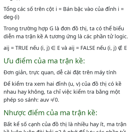
Tổng các số trên cột i = Bán bậc vào của đỉnh i =
deg-(i)
Trong trường hợp G là đơn đồ thị, ta có thể biểu
diễn ma trận kề A tương ứng là các phần tử logic.
aij = TRUE nếu (i, j) ∈ E và aij = FALSE nếu (i, j) ∉ E
Ưu điểm của ma trận kề:
Đơn giản, trực quan, dễ cài đặt trên máy tính
Để kiểm tra xem hai đỉnh (u, v) của đồ thị có kề
nhau hay không, ta chỉ việc kiểm tra bằng một
phép so sánh: auv ≠ 0.
Nhược điểm của ma trận kề:
Bất kể số cạnh của đồ thị là nhiều hay ít, ma trận
kề luôn luôn đòi hỏi n2 ô nhớ để lưu các phần tử