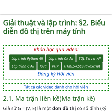
Giải thuật và lập trình: §2. Biểu
diễn đồ thị trên máy tính
Khóa học qua video:
Lập trình Python All
Lập trình C# All
SQL Server All
Lập trình C All
Java
PHP
HTML5-CSS3-JavaScript
Đăng ký Hội viên
Tất cả các video dành cho hội viên
2.1. Ma trận liền kề(Ma trận kề)
Giả sử G = (V, E) là một
đơn đồ thị
có số đỉnh (ký