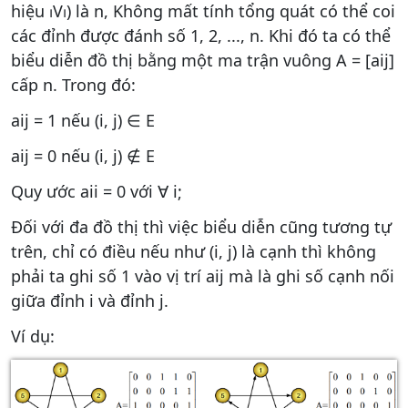
hiệu ⏐V⏐) là n, Không mất tính tổng quát có thể coi
các đỉnh được đánh số 1, 2, ..., n. Khi đó ta có thể
biểu diễn đồ thị bằng một ma trận vuông A = [aij]
cấp n. Trong đó:
aij = 1 nếu (i, j) ∈ E
aij = 0 nếu (i, j) ∉ E
Quy ước aii = 0 với ∀ i;
Đối với đa đồ thị thì việc biểu diễn cũng tương tự
trên, chỉ có điều nếu như (i, j) là cạnh thì không
phải ta ghi số 1 vào vị trí aij mà là ghi số cạnh nối
giữa đỉnh i và đỉnh j.
Ví dụ: