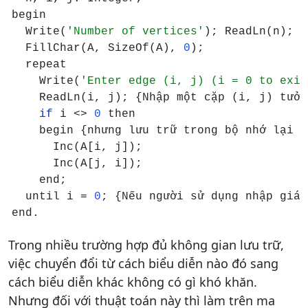
begin

  Write(
'Number of vertices'
); ReadLn(n);

  FillChar(A, SizeOf(A), 
0
);

  repeat

    Write(
'Enter edge (i, j) (i = 0 to exit
    ReadLn(i, j); {Nhập một cặp (i, j) tưởn
if 
i <> 
0 
then

    begin {nhưng lưu trữ trong bộ nhớ lại t
      Inc(A[i, j]);

      Inc(A[j, i]);

    end;

  until i = 
0
; {Nếu người sử dụng nhập giá 
end.
Trong nhiều trường hợp đủ không gian lưu trữ,
việc chuyển đổi từ cách biểu diễn nào đó sang
cách biểu diễn khác không có gì khó khăn.
Nhưng đối với thuật toán này thì làm trên ma