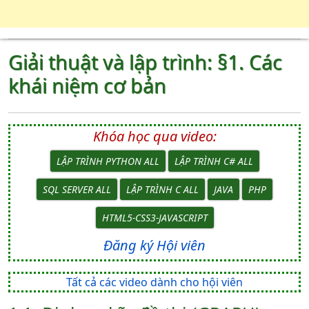
Giải thuật và lập trình: §1. Các
khái niệm cơ bản
Khóa học qua video:
LẬP TRÌNH PYTHON ALL
LẬP TRÌNH C# ALL
SQL SERVER ALL
LẬP TRÌNH C ALL
JAVA
PHP
HTML5-CSS3-JAVASCRIPT
Đăng ký Hội viên
Tất cả các video dành cho hội viên