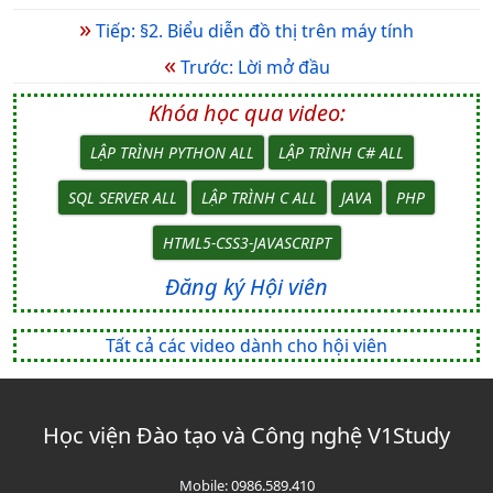
»
Tiếp: §2. Biểu diễn đồ thị trên máy tính
«
Trước: Lời mở đầu
Khóa học qua video:
LẬP TRÌNH PYTHON ALL
LẬP TRÌNH C# ALL
SQL SERVER ALL
LẬP TRÌNH C ALL
JAVA
PHP
HTML5-CSS3-JAVASCRIPT
Đăng ký Hội viên
Tất cả các video dành cho hội viên
Học viện Đào tạo và Công nghệ V1Study
Mobile:
0986.589.410