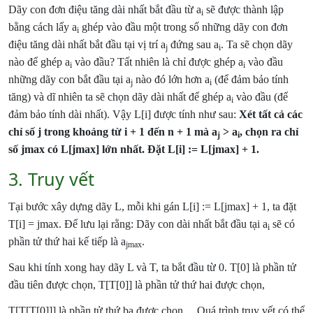
Dãy con đơn điệu tăng dài nhất bắt đầu từ a
sẽ được thành lập
i
bằng cách lấy a
ghép vào đầu một trong số những dãy con đơn
i
điệu tăng dài nhất bắt đầu tại vị trí a
đứng sau a
. Ta sẽ chọn
dãy
j
i
nào để ghép a
vào đầu? Tất nhiên là chỉ được ghép a
vào đầu
i
i
những dãy con bắt đầu tại a
nào đó lớn hơn a
(để đảm bảo tính
j
i
tăng) và dĩ nhiên ta sẽ chọn dãy dài nhất để ghép a
vào đầu (để
i
đảm bảo tính dài nhất). Vậy L[i] được tính như sau:
Xét tất cả các
chỉ số j trong khoảng từ i + 1 đến n + 1 mà a
> a
, chọn ra chỉ
j
i
số jmax có L[jmax] lớn nhất. Đặt L[i] := L[jmax] + 1.
3. Truy vết
Tại bước xây dựng dãy L, mỗi khi gán L[i] := L[jmax] + 1, ta đặt
T[i] = jmax. Để lưu lại rằng: Dãy con dài nhất bắt đầu tại a
sẽ có
i
phần tử thứ hai kế tiếp là a
.
jmax
Sau khi tính xong hay dãy L và T, ta bắt đầu từ 0. T[0] là phần tử
đầu tiên được chọn, T[T[0]] là phần tử thứ hai được chọn,
T[T[T[0]]] là phần tử thứ ba được chọn …Quá trình truy vết có thể