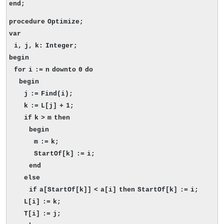
end;
procedure Optimize;
var
i, j, k: Integer;
begin
for i := n downto 0 do
begin
j := Find(i);
k := L[j] + 1;
if k > m then
begin
m := k;
StartOf[k] := i;
end
else
if a[StartOf[k]] < a[i] then
StartOf[k] := i;
L[i] := k;
T[i] := j;