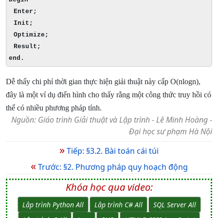
Enter;
Init;
Optimize;
Result;
end.
Dễ thấy chi phí thời gian thực hiện giải thuật này cấp O(nlogn),
đây là một ví dụ điển hình cho thấy rằng một công thức truy hồi có
thể có nhiều phương pháp tính.
Nguồn: Giáo trình Giải thuật và Lập trình - Lê Minh Hoàng -
Đại học sư phạm Hà Nội
»
Tiếp: §3.2. Bài toán cái túi
«
Trước: §2. Phương pháp quy hoạch động
Khóa học qua video:
Lập trình Python All
Lập trình C# All
SQL Server All