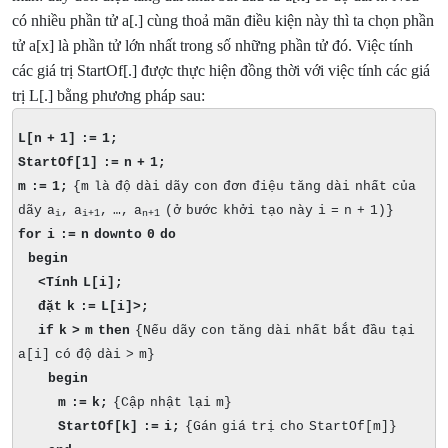
có nhiều phần tử a[.] cùng thoả mãn điều kiện này thì ta chọn phần
tử a[x] là phần tử lớn nhất trong số những phần tử đó. Việc tính
các giá trị StartOf[.] được thực hiện đồng thời với việc tính các giá
trị L[.] bằng phương pháp sau:
L[n + 1] := 1;
StartOf[1] := n + 1;
m := 1;
{m là độ dài dãy con đơn điệu tăng dài nhất của
dãy a
, a
, …, a
(ở bước khởi tạo này i = n + 1)}
i
i+1
n+1
for i := n downto 0 do
begin
<Tính L[i];
đặt k := L[i]>;
if k > m then
{Nếu dãy con tăng dài nhất bắt đầu tại
a[i] có độ dài > m}
begin
m := k;
{Cập nhật lại m}
StartOf[k] := i;
{Gán giá trị cho StartOf[m]}