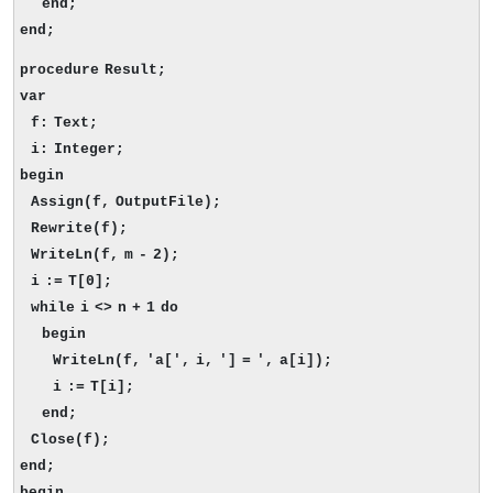
end;
end;
procedure Result;
var
f: Text;
i: Integer;
begin
Assign(f, OutputFile);
Rewrite(f);
WriteLn(f, m - 2);
i := T[0];
while i <> n + 1 do
begin
WriteLn(f, 'a[', i, '] = ', a[i]);
i := T[i];
end;
Close(f);
end;
begin