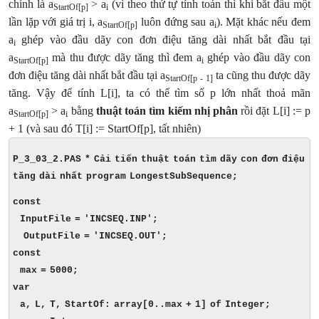
chính là a
> a
(vì theo thứ tự tính toán thì khi bắt đầu một
StartOf[p]
i
lần lặp với giá trị i, a
luôn đứng sau a
). Mặt khác nếu đem
StartOf[p]
i
a
ghép vào đầu dãy con đơn điệu tăng dài nhất bắt đầu tại
i
a
mà thu được dãy tăng thì đem a
ghép vào đầu dãy con
StartOf[p]
i
đơn điệu tăng dài nhất bắt đầu tại a
ta cũng thu được dãy
StartOf[p
-
1]
tăng. Vậy để tính L[i], ta có thể tìm số p lớn nhất thoả mãn
a
> a
bằng
thuật toán tìm kiếm nhị phân
rồi đặt L[i] := p
StartOf[p]
i
+ 1 (và sau đó T[i] := StartOf[p], tất nhiên)
P_3_03_2.PAS * Cải tiến thuật toán tìm dãy con đơn điệu
tăng dài nhất program LongestSubSequence;
const
InputFile = 'INCSEQ.INP';
OutputFile = 'INCSEQ.OUT';
const
max = 5000;
var
a, L, T, StartOf: array[0..max + 1] of Integer;