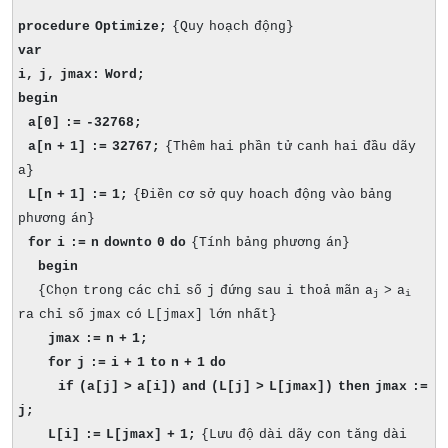
procedure Optimize;
{Quy hoạch động}
var
i, j, jmax: Word;
begin
a[0] := -32768;
a[n + 1] := 32767;
{Thêm hai phần tử canh hai đầu dãy
a}
L[n + 1] := 1;
{Điền cơ sở quy hoach động vào bảng
phương án}
for i := n downto 0 do
{Tính bảng phương án}
begin
{Chọn trong các chỉ số j đứng sau i thoả mãn a
> a
j
i
ra chỉ số jmax có L[jmax] lớn nhất}
jmax := n + 1;
for j := i + 1 to n + 1 do
if (a[j] > a[i]) and (L[j] > L[jmax]) then jmax :=
j;
L[i] := L[jmax] + 1;
{Lưu độ dài dãy con tăng dài