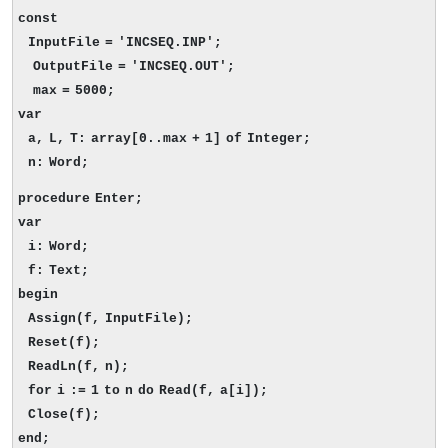
const
InputFile = 'INCSEQ.INP';
OutputFile = 'INCSEQ.OUT';
max = 5000;
var
a, L, T: array[0..max + 1] of Integer;
n: Word;
procedure Enter;
var
i: Word;
f: Text;
begin
Assign(f, InputFile);
Reset(f);
ReadLn(f, n);
for i := 1 to n do Read(f, a[i]);
Close(f);
end;