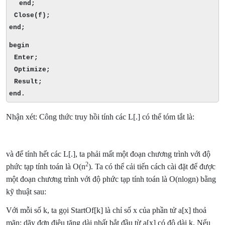
end;
Close(f);
end;
begin
Enter;
Optimize;
Result;
end.
Nhận xét: Công thức truy hồi tính các L[.] có thể tóm tắt là:
và để tính hết các L[.], ta phải mất một đoạn chương trình với độ
2
phức tạp tính toán là O(n
). Ta có thể cải tiến cách cài đặt để được
một đoạn chương trình với độ phức tạp tính toán là O(nlogn) bằng
kỹ thuật sau:
Với mỗi số k, ta gọi StartOf[k] là chỉ số x của phần tử a[x] thoả
mãn: dãy đơn điệu tăng dài nhất bắt đầu từ a[x] có độ dài k. Nếu