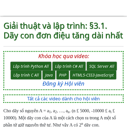
Giải thuật và lập trình: §3.1.
Dãy con đơn điệu tăng dài nhất
Khóa học qua video:
Lập trình Python All
Lập trình C# All
SQL Server All
Lập trình C All
Java
PHP
HTML5-CSS3-JavaScript
Đăng ký Hội viên
Tất cả các video dành cho hội viên
Cho dãy số nguyên A = a
, a
, …, a
. (n
£
5000, -10000
£
a
£
1
2
n
i
10000). Một dãy con của A là một cách chọn ra trong A một số
n
phần tử giữ nguyên thứ tự. Như vậy A có 2
dãy con.