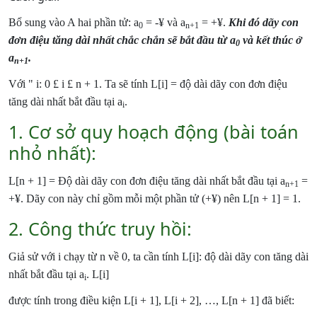
Bổ sung vào A hai phần tử: a
= -
¥
và a
= +
¥
.
Khi đó dãy con
0
n+1
đơn điệu tăng dài nhất chắc chắn sẽ bắt đầu từ a
và kết thúc ở
0
a
.
n+1
Với
"
i: 0
£
i
£
n + 1. Ta sẽ tính L[i] = độ dài dãy con đơn điệu
tăng dài nhất bắt đầu tại a
.
i
1. Cơ sở quy hoạch động (bài toán
nhỏ nhất):
L[n + 1] = Độ dài dãy con đơn điệu tăng dài nhất bắt đầu tại a
=
n+1
+
¥
. Dãy con này chỉ gồm mỗi một phần tử (+
¥
) nên L[n + 1] = 1.
2. Công thức truy hồi:
Giả sử với i chạy từ n về 0, ta cần tính L[i]: độ dài dãy con tăng dài
nhất bắt đầu tại a
. L[i]
i
được tính trong điều kiện L[i + 1], L[i + 2], …, L[n + 1] đã biết: