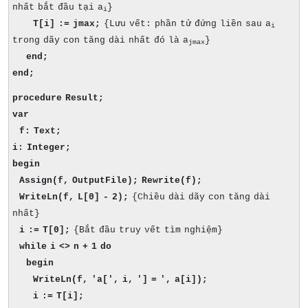
nhất bắt đầu tại a
}
i
T[i] := jmax;
{Lưu vết: phần tử đứng liền sau a
i
trong dãy con tăng dài nhất đó là a
}
jmax
end;
end;
procedure Result;
var
f: Text;
i: Integer;
begin
Assign(f, OutputFile); Rewrite(f);
WriteLn(f, L[0] - 2);
{Chiều dài dãy con tăng dài
nhất}
i := T[0];
{Bắt đầu truy vết tìm nghiệm}
while i <> n + 1 do
begin
WriteLn(f, 'a[', i, '] = ', a[i]);
i := T[i];