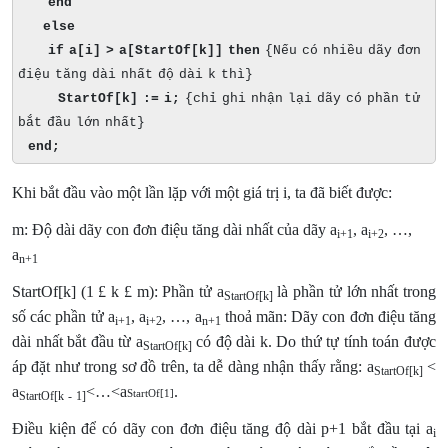
end
else
if a[i] > a[StartOf[k]] then
{Nếu có nhiều dãy đơn
điệu tăng dài nhất độ dài k thì}
StartOf[k] := i;
{chỉ ghi nhận lại dãy có phần tử
bắt đầu lớn nhất}
end;
Khi bắt đầu vào một lần lặp với một giá trị i, ta đã biết được:
m: Độ dài dãy con đơn điệu tăng dài nhất của dãy a
, a
, …,
i+1
i+2
a
n+1
StartOf[k] (1
£
k
£
m): Phần tử a
là phần tử lớn nhất trong
StartOf[k]
số các phần tử a
, a
, …, a
thoả mãn: Dãy con đơn điệu tăng
i+1
i+2
n+1
dài nhất bắt đầu từ a
có độ dài k. Do thứ tự tính toán được
StartOf[k]
áp đặt như trong sơ đồ trên, ta dễ dàng nhận thấy rằng: a
<
StartOf[k]
a
<…<a
.
StartOf[1]
StartOf[k
-
1]
Điều kiện để có dãy con đơn điệu tăng độ dài p+1 bắt đầu tại a
i