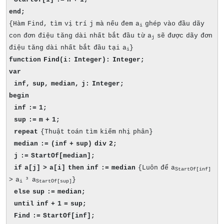
end;
{Hàm Find, tìm vị trí j mà nếu đem a
ghép vào đầu dãy
i
con đơn điệu tăng dài nhất bắt đầu từ a
sẽ được dãy đơn
j
điệu tăng dài nhất bắt đầu tại a
}
i
function Find(i: Integer): Integer;
var
inf, sup, median, j: Integer;
begin
inf := 1;
sup := m + 1;
repeat
{Thuật toán tìm kiếm nhị phân}
median := (inf + sup) div 2;
j := StartOf[median];
if a[j] > a[i] then inf := median
{Luôn để a
StartOf[inf]
> a
³
a
}
i
StartOf[sup]
else sup := median;
until inf + 1 = sup;
Find := StartOf[inf];