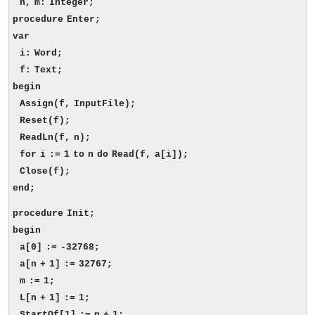
n, m: Integer;
procedure Enter;
var
i: Word;
f: Text;
begin
Assign(f, InputFile);
Reset(f);
ReadLn(f, n);
for i := 1 to n do Read(f, a[i]);
Close(f);
end;
procedure Init;
begin
a[0] := -32768;
a[n + 1] := 32767;
m := 1;
L[n + 1] := 1;
StartOf[1] := n + 1;