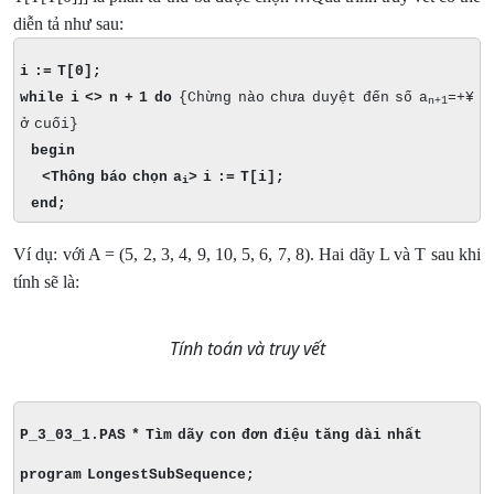
diễn tả như sau:
i := T[0];
while i <> n + 1 do
{Chừng nào chưa duyệt đến số a
=+
¥
n+1
ở cuối}
begin
<Thông báo chọn a
>
i := T[i];
i
end;
Ví dụ: với A = (5, 2, 3, 4, 9, 10, 5, 6, 7, 8). Hai dãy L và T sau khi
tính sẽ là:
Tính toán và truy vết
P_3_03_1.PAS * Tìm dãy con đơn điệu tăng dài nhất
program LongestSubSequence;