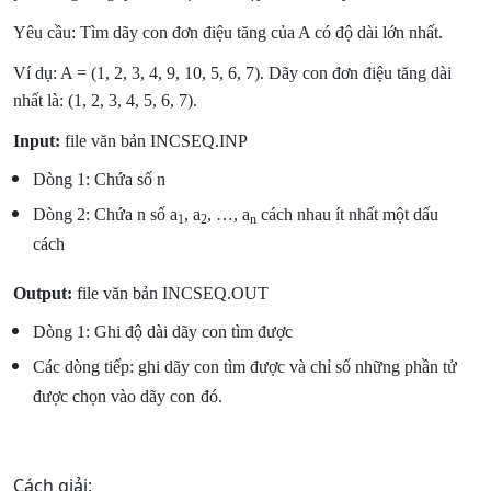
Yêu cầu: Tìm dãy con đơn điệu tăng của A có độ dài lớn nhất.
Ví dụ: A = (1, 2, 3, 4, 9, 10, 5, 6, 7). Dãy con đơn điệu tăng dài
nhất là: (1, 2, 3, 4, 5, 6, 7).
Input:
file văn bản INCSEQ.INP
Dòng 1: Chứa số n
Dòng 2: Chứa n số a
, a
, …, a
cách nhau ít nhất một dấu
1
2
n
cách
Output:
file văn bản INCSEQ.OUT
Dòng 1: Ghi độ dài dãy con tìm được
Các dòng tiếp: ghi dãy con tìm được và chỉ số những phần tử
được chọn vào dãy con
đó.
Cách giải: