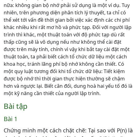
nữa: không gian bộ nhớ phải sử dụng là một ví dụ. Tuy
nhiên, trên phương diện phân tích lý thuyết, ta chỉ có
thể xét tới vấn đề thời gian bởi việc xác định các chi phí
khác nhiều khi rất mơ hồ và phức tạp. Đối với người lập
trình thì khác, một thuật toán với độ phức tạp dù rất
thấp cũng sẽ là vô dụng nếu như không thể cài đặt
được trên máy tính, chính vì vậy khi bắt tay cài đặt một
thuật toán, ta phải biết cách tổ chức dữ liệu một cách
khoa học, tránh lãng phí bộ nhớ không cần thiết. Có
một quy luật tương đối khi tổ chức dữ liệu: Tiết kiệm
được bộ nhớ thì thời gian thực hiện thường sẽ chậm
hơn và ngược lại. Biết cân đối, dung hoà hai yếu tố đó là
một kỹ năng cần thiết của người lập trình.
Bài tập
Bài 1
Chứng minh một cách chặt chẽ: Tại sao với P(n) là