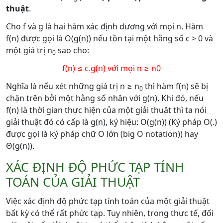
thuật
.
Cho f và g là hai hàm xác định dương với mọi n. Hàm
f(n) được gọi là O(g(n)) nếu tồn tại một hằng số c > 0 và
một giá trị n
sao cho:
0
f(n) ≤ c.g(n) với mọi n ≥ n0
Nghĩa là nếu xét những giá trị n ≥ n
thì hàm f(n) sẽ bị
0
chặn trên bởi một hằng số nhân với g(n). Khi đó, nếu
f(n) là thời gian thực hiện của một giải thuật thì ta nói
giải thuật đó có cấp là g(n), ký hiệu: O(g(n)) (Ký pháp O(.)
được gọi là ký pháp chữ O lớn (big O notation)) hay
Θ(g(n)).
XÁC ĐỊNH ĐỘ PHỨC TẠP TÍNH
TOÁN CỦA GIẢI THUẬT
Việc xác định độ phức tạp tính toán của một giải thuật
bất kỳ có thể rất phức tạp. Tuy nhiên, trong thực tế, đối