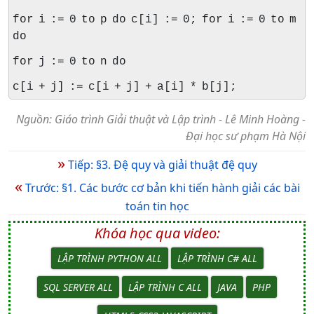
for i := 0 to p do c[i] := 0; for i := 0 to m
do
for j := 0 to n do
c[i + j] := c[i + j] + a[i] * b[j];
Nguồn: Giáo trình Giải thuật và Lập trình - Lê Minh Hoàng -
Đại học sư phạm Hà Nội
»
Tiếp: §3. Đệ quy và giải thuật đệ quy
«
Trước: §1. Các bước cơ bản khi tiến hành giải các bài
toán tin học
Khóa học qua video:
LẬP TRÌNH PYTHON ALL
LẬP TRÌNH C# ALL
SQL SERVER ALL
LẬP TRÌNH C ALL
JAVA
PHP