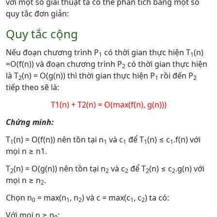
với một số giải thuật ta có thể phân tích bằng một số
quy tắc đơn giản:
Quy tắc cộng
Nếu đoạn chương trình P
có thời gian thực hiện T
(n)
1
1
=O(f(n)) và đoạn chương trình P
có thời gian thực hiện
2
là T
(n) = O(g(n)) thì thời gian thực hiện P
rồi đến P
2
1
2
tiếp theo sẽ là:
T1(n) + T2(n) = O(max(f(n), g(n)))
Chứng minh:
T
(n) = O(f(n)) nên tồn tại n
và c
để T
(n) ≤ c
.f(n) với
1
1
1
1
1
mọi n ≥ n1.
T
(n) = O(g(n)) nên tồn tại n
và c
để T
(n) ≤ c
.g(n) với
2
2
2
2
2
mọi n ≥ n
.
2
Chọn n
= max(n
, n
) và c = max(c
, c
) ta có:
0
1
2
1
2
Với mọi n ≥ n
: