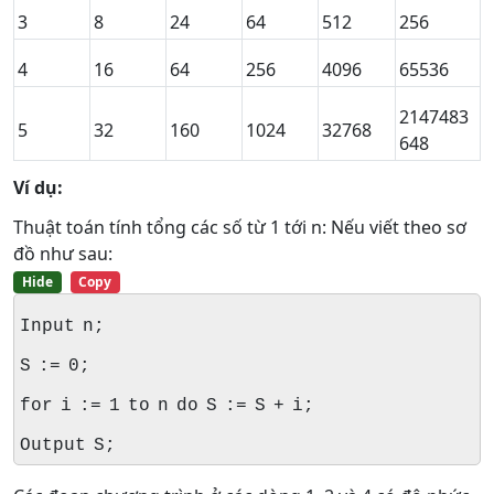
3
8
24
64
512
256
4
16
64
256
4096
65536
2147483
5
32
160
1024
32768
648
Ví dụ:
Thuật toán tính tổng các số từ 1 tới n: Nếu viết theo sơ
đồ như sau:
Hide
Copy
Input n;
S := 0;
for i := 1 to n do S := S + i;
Output S;