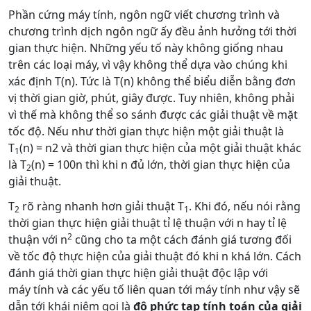
Phần cứng máy tính, ngôn ngữ viết chương trình và
chương trình dịch ngôn ngữ ấy đều ảnh hưởng tới thời
gian thực hiện. Những yếu tố này không giống nhau
trên các loại máy, vì vậy không thể dựa vào chúng khi
xác định T(n). Tức là T(n) không thể biểu diễn bằng đơn
vị thời gian giờ, phút, giây được. Tuy nhiên, không phải
vì thế mà không thể so sánh được các giải thuật về mặt
tốc độ. Nếu như thời gian thực hiện một giải thuật là
T
(n) = n2 và thời gian thực hiện của một giải thuật khác
1
là T
(n) = 100n thì khi n đủ lớn, thời gian thực hiện của
2
giải thuật.
T
rõ ràng nhanh hơn giải thuật T
. Khi đó, nếu nói rằng
2
1
thời gian thực hiện giải thuật tỉ lệ thuận với n hay tỉ lệ
2
thuận với n
cũng cho ta một cách đánh giá tương đối
về tốc độ thực hiện của giải thuật đó khi n khá lớn. Cách
đánh giá thời gian thực hiện giải thuật độc lập với
máy tính và các yếu tố liên quan tới máy tính như vậy sẽ
dẫn tới khái niệm gọi là
độ phức tạp tính toán của giải