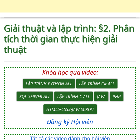
Giải thuật và lập trình: §2. Phân
tích thời gian thực hiện giải
thuật
Khóa học qua video:
LẬP TRÌNH PYTHON ALL
LẬP TRÌNH C# ALL
SQL SERVER ALL
LẬP TRÌNH C ALL
JAVA
PHP
HTML5-CSS3-JAVASCRIPT
Đăng ký Hội viên
Tất cả các video dành cho hội viên